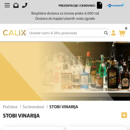
PREZENTACIJE I CENOVNICI
FILTERI
SORTIRAJ
Besplatna dostava za iznose preko 6.000 rsd
Dostava do kapije/ulaznih vrata zgrade
0
Početna
Svi brendovi
STOBI VINARIJA
STOBI VINARIJA