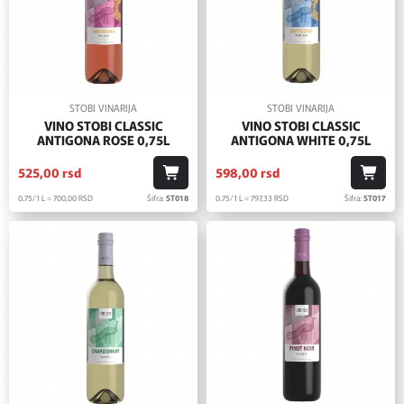
STOBI VINARIJA
STOBI VINARIJA
VINO STOBI CLASSIC
VINO STOBI CLASSIC
ANTIGONA ROSE 0,75L
ANTIGONA WHITE 0,75L
525,
00
rsd
598,
00
rsd
0.75/1 L = 700,
00
RSD
Šifra:
ST018
0.75/1 L = 797,
33
RSD
Šifra:
ST017