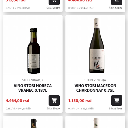
0.75/1 L = 692,
00
RSD
Šifra:
ST019
0.187/1 L = 994,
65
RSD
Šifra:
ST027
STOBI VINARIJA
STOBI VINARIJA
VINO STOBI HORECA
VINO STOBI MACEDON
VRANEC 0,187L
CHARDONNAY 0,75L
4.464,
00
rsd
1.150,
00
rsd
0.187/1 L = 994,
65
RSD
Šifra:
ST029
0.75/1 L = 1.533,
33
RSD
Šifra:
ST008