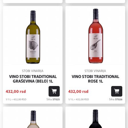
STOBI VINARIJA
STOBI VINARIJA
VINO STOBI TRADITIONAL
VINO STOBI TRADITIONAL
GRAŠEVINA (BELO) 1L
ROSE 1L
432,
00
rsd
432,
00
rsd
1/1 L = 432,
00
RSD
Šifra:
ST025
1/1 L = 432,
00
RSD
Šifra:
ST026