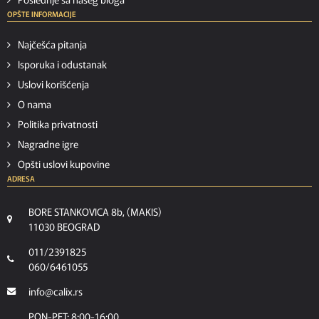
OPŠTE INFORMACIJE
Najčešća pitanja
Isporuka i odustanak
Uslovi korišćenja
O nama
Politika privatnosti
Nagradne igre
Opšti uslovi kupovine
ADRESA
BORE STANKOVICA 8b, (MAKIS)
11030 BEOGRAD
011/2391825
060/6461055
info@calix.rs
PON-PET: 8:00-16:00