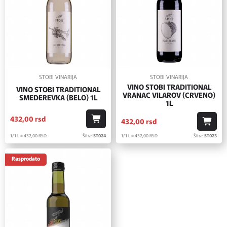
STOBI VINARIJA
STOBI VINARIJA
VINO STOBI TRADITIONAL
VINO STOBI TRADITIONAL
VRANAC VILAROV (CRVENO)
SMEDEREVKA (BELO) 1L
1L
432,
00
rsd
432,
00
rsd
1/1 L = 432,
00
RSD
Šifra:
ST024
1/1 L = 432,
00
RSD
Šifra:
ST023
Rasprodato