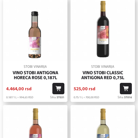
STOBI VINARIJA
STOBI VINARIJA
VINO STOBI ANTIGONA
VINO STOBI CLASSIC
HORECA ROSE 0,187L
ANTIGONA RED 0,75L
4.464,
00
rsd
525,
00
rsd
0.187/1 L = 994,
65
RSD
Šifra:
ST031
0.75/1 L = 700,
00
RSD
Šifra:
ST016