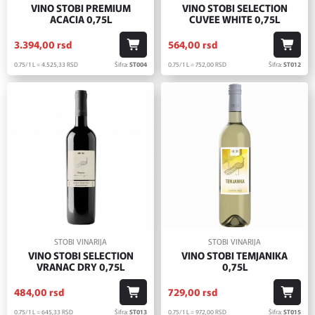
VINO STOBI PREMIUM
VINO STOBI SELECTION
ACACIA 0,75L
CUVEE WHITE 0,75L
3.394,
00
rsd
564,
00
rsd
0.75/1 L = 4.525,
33
RSD
Šifra:
ST004
0.75/1 L = 752,
00
RSD
Šifra:
ST012
STOBI VINARIJA
STOBI VINARIJA
VINO STOBI SELECTION
VINO STOBI TEMJANIKA
VRANAC DRY 0,75L
0,75L
484,
00
rsd
729,
00
rsd
0.75/1 L = 645,
33
RSD
Šifra:
ST013
0.75/1 L = 972,
00
RSD
Šifra:
ST015