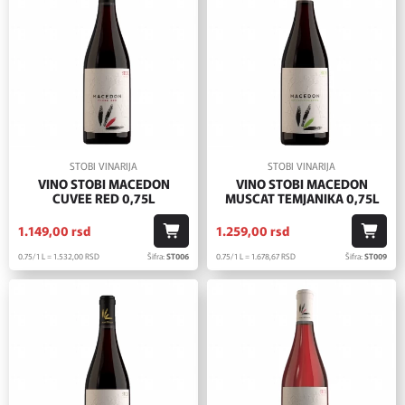
STOBI VINARIJA
STOBI VINARIJA
VINO STOBI MACEDON
VINO STOBI MACEDON
CUVEE RED 0,75L
MUSCAT TEMJANIKA 0,75L
1.149,
00
rsd
1.259,
00
rsd
0.75/1 L = 1.532,
00
RSD
Šifra:
ST006
0.75/1 L = 1.678,
67
RSD
Šifra:
ST009