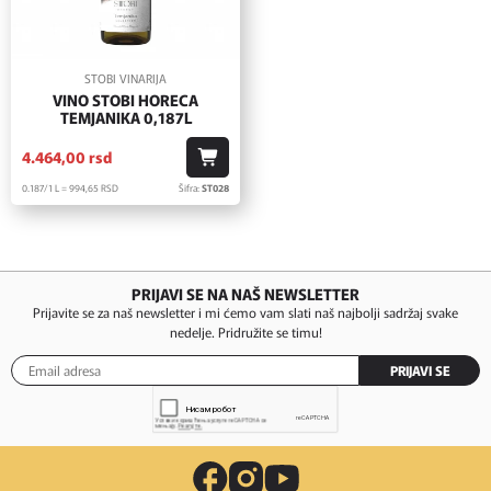
STOBI VINARIJA
VINO STOBI HORECA
TEMJANIKA 0,187L
4.464,
00
rsd
0.187/1 L = 994,
65
RSD
Šifra:
ST028
PRIJAVI SE NA NAŠ NEWSLETTER
Prijavite se za naš newsletter i mi ćemo vam slati naš najbolji sadržaj svake
nedelje. Pridružite se timu!
PRIJAVI SE