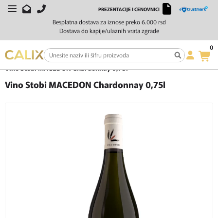
PREZENTACIJE I CENOVNICI
Besplatna dostava za iznose preko 6.000 rsd
Dostava do kapije/ulaznih vrata zgrade
0
Početna
Vino
Belo vino
Vino Stobi MACEDON Chardonnay 0,75l
Vino Stobi MACEDON Chardonnay 0,75l