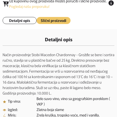
Uz kupovinu ovog proizvoda možeš poručiti i slične proizvode.
Pogledaj našu preporuku!
Detaljni opis
Slični proizvodi
Detaljni opis
Način proizvodnje Stobi Macedon Chardonnay - Grožđe se bere i sortira
ručno, stavlja se u plastične bačve od 25 kg. Direktno presovanje bez
maceracije, klasična bela vinifikacija sa klasičnom statičkom
sedimentacijom. Fermentacija se vrši u rezervoarima od nerđajućeg
čelika od 100 hl sa kontrolisanim rasponom od 13˚C do 16˚C i traje 10 –
16 dana. Malolaktična fermentacija u rezervoaru i odležavanje u
hrastovim buradima. Služi se uz ribu, paste ili lagano belo meso.
Godišnja proizvodnja: 10.000 L.
Belo suvo vino, vino sa geografskim poreklom (
Tip vina:
VKP )
Izgled:
Zlatna boja slame
Miris:
Zrela kruška, tropsko voće, med i vanilla.