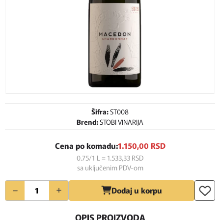
Šifra:
ST008
Brend:
STOBI VINARIJA
Cena po komadu:
1.150,
00
RSD
0.75/1 L = 1.533,
33
RSD
sa uključenim PDV-om
Količina
Dodaj u korpu
OPIS PROIZVODA