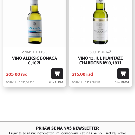
VINARIJA ALEKSIĆ
13 JUL PLANTAŽE
VINO ALEKSIĆ BONACA
VINO 13. JUL PLANTAŽE
0,187L
CHARDONNAY 0,187L
205,
00
rsd
216,
00
rsd
0.187/1 L = 1.096,
26
RSD
Šifra:
ALK06
0.187/1 L = 1.155,
08
RSD
Šifra:
PL034
PRIJAVI SE NA NAŠ NEWSLETTER
Prijavite se za naš newsletter i mi ćemo vam slati naš najbolji sadržaj svake