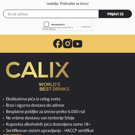
nedelje. Pridružite se timu!
PRIJAVI SE
Ekskluzivna pića iz celog sveta
Brza i sigurna dostava do adrese
Besplatne pošiljke za iznose preko 6.000 rsd
Ne vršimo dostavu van teritorije Srbije
Kupovina alkoholnih pića dozvoljena samo 18+
Sertifikovan sistem upravljanja -
HACCP sertifikat