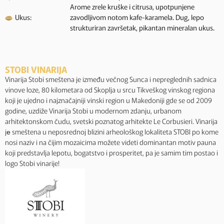
Arome zrele kruške i citrusa, upotpunjene
Ukus:
zavodljivom notom kafe-karamela. Dug, lepo
strukturiran završetak, pikantan mineralan ukus.
STOBI VINARIJA
Vinarija Stobi smeštena je između večnog Sunca i nepreglednih sadnica
vinove loze, 80 kilometara od Skoplja u srcu Tikveškog vinskog regiona
koji je ujedno i najznačajniji vinski region u Makedoniji gde se od 2009
godine, uzdiže Vinarija Stobi u modernom zdanju, urbanom
arhitektonskom čudu, svetski poznatog arhitekte Le Corbusieri. Vinarija
jе smeštena u neposrednoj blizini arheološkog lokaliteta STOBI po kome
nosi naziv i na čijim mozaicima možete videti dominantan motiv pauna
koji predstavlja lepotu, bogatstvo i prosperitet, pa je samim tim postao i
logo Stobi vinarije!