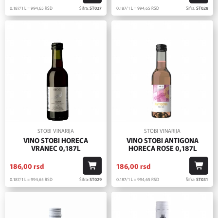
0.187/1 L = 994,
65
RSD
Šifra:
ST027
0.187/1 L = 994,
65
RSD
Šifra:
ST028
STOBI VINARIJA
STOBI VINARIJA
VINO STOBI HORECA
VINO STOBI ANTIGONA
VRANEC 0,187L
HORECA ROSE 0,187L
186,
00
rsd
186,
00
rsd
0.187/1 L = 994,
65
RSD
Šifra:
ST029
0.187/1 L = 994,
65
RSD
Šifra:
ST031