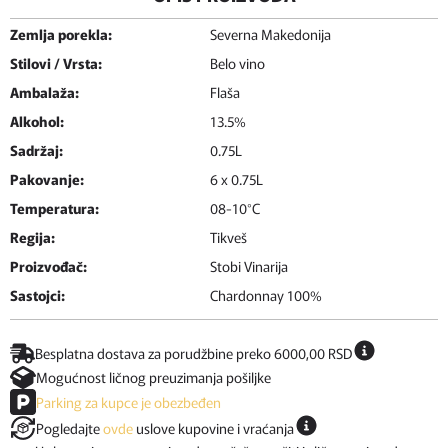
Zemlja porekla:
Severna Makedonija
Stilovi / Vrsta:
Belo vino
Ambalaža:
Flaša
Alkohol:
13.5%
Sadržaj:
0.75L
Pakovanje:
6 x 0.75L
Temperatura:
08-10°C
Regija:
Tikveš
Proizvođač:
Stobi Vinarija
Sastojci:
Chardonnay 100%
Besplatna dostava za porudžbine preko 6000,00 RSD
Mogućnost ličnog preuzimanja pošiljke
Parking za kupce je obezbeđen
Pogledajte
ovde
uslove kupovine i vraćanja