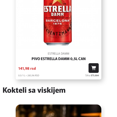
ESTRELLA DAMM
PIVO ESTRELLA DAMM 0,5L CAN
141,
98
rsd
0.5/1 L = 283,
96
RSD
Šifra:
ETL004
Kokteli sa viskijem