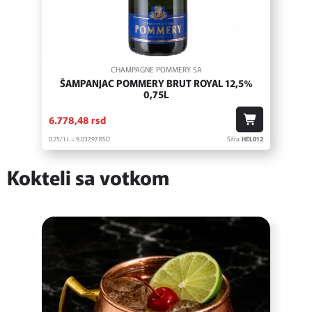
CHAMPAGNE POMMERY SA
ŠAMPANJAC POMMERY BRUT ROYAL 12,5%
0,75L
6.778,
48
rsd
0.75/1 L = 9.037,
97
RSD
Šifra:
HEL012
Kokteli sa votkom