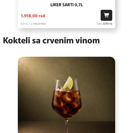
LIKER SARTI 0,7L
1.918,
00
rsd
0.7/1 L = 2.740,
00
RSD
Šifra:
GTR116
Kokteli sa crvenim vinom