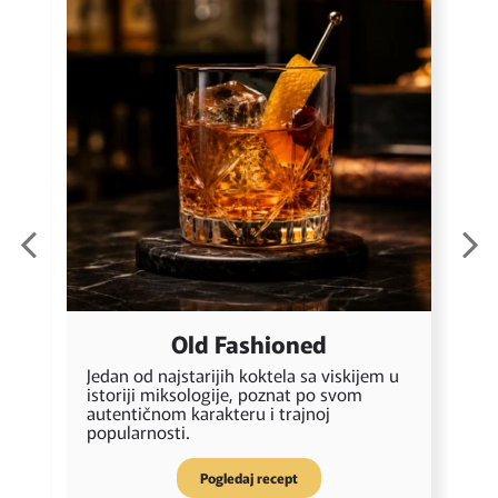
Old Fashioned
Jedan od najstarijih koktela sa viskijem u
E
istoriji miksologije, poznat po svom
a
u
autentičnom karakteru i trajnoj
g
popularnosti.
Pogledaj recept