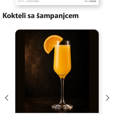
0.7/1 L = 2.057,
14
RSD
Šifra:
ES424
Kokteli sa šampanjcem