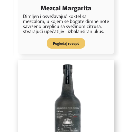
Mezcal Margarita
Dimljen i osvežavajuć koktel sa
C
mezcalom, u kojem se bogate dimne note
m
savršeno prepliću sa svežinom citrusa,
k
stvarajući upečatljiv i izbalansiran ukus.
i
Pogledaj recept