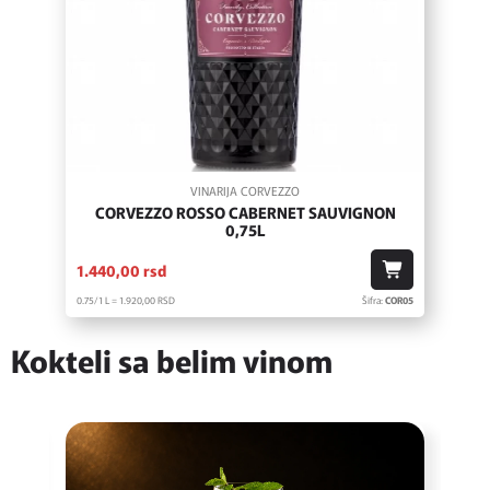
VINARIJA CORVEZZO
CORVEZZO ROSSO CABERNET SAUVIGNON
0,75L
1.440,
00
rsd
0.75/1 L = 1.920,
00
RSD
Šifra:
COR05
Kokteli sa belim vinom