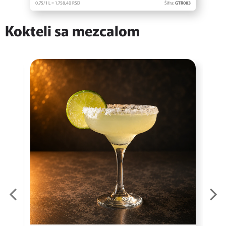
0.75/1 L = 1.758,
40
RSD
Šifra:
GTR083
Kokteli sa mezcalom