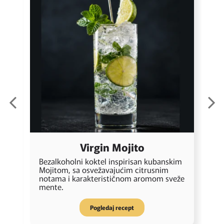
Virgin Mojito
Bezalkoholni koktel inspirisan kubanskim
O
Mojitom, sa osvežavajućim citrusnim
 i
v
notama i karakterističnom aromom sveže
z
mente.
Pogledaj recept