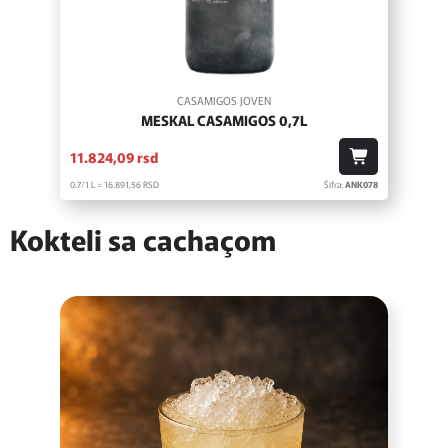
CASAMIGOS JOVEN
MESKAL CASAMIGOS 0,7L
11.824,
09
rsd
0.7/1 L = 16.891,
56
RSD
Šifra:
ANK078
Kokteli sa cachaçom