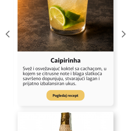
Caipirinha
m
Svež i osvežavajuć koktel sa cachaçom, u
K
no
kojem se citrusne note i blaga slatkoća
k
savršeno dopunjuju, stvarajući lagan i
s
prijatno izbalansiran ukus.
o
Pogledaj recept