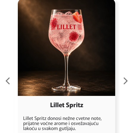
Lillet Spritz
A
Lillet Spritz donosi nežne cvetne note,
u
prijatne voćne arome i osvežavajuću
p
i
lakoću u svakom gutljaju.
p