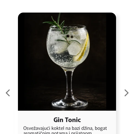
Gin Tonic
Osvežavajući koktel na bazi džina, bogat
L
aromatičnim notama i prijatnom
u