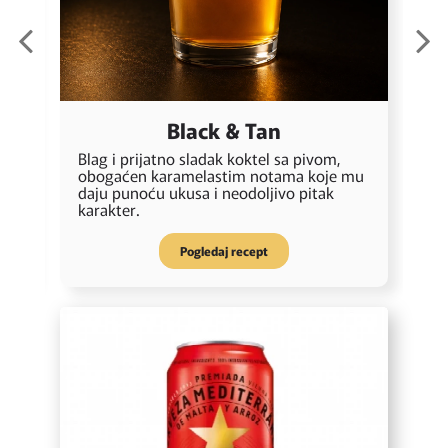
Black & Tan
Blag i prijatno sladak koktel sa pivom,
N
obogaćen karamelastim notama koje mu
n
o
daju punoću ukusa i neodoljivo pitak
k
karakter.
Pogledaj recept