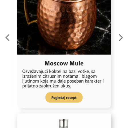
Moscow Mule
Osvežavajući koktel na bazi votke, sa
S
m
izraženim citrusnim notama i blagom
k
ljutinom koja mu daje poseban karakter i
s
prijatno zaokružen ukus.
Pogledaj recept