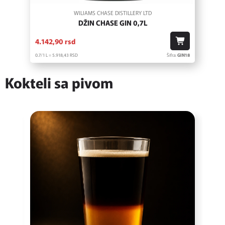
WILIAMS CHASE DISTILLERY LTD
DŽIN CHASE GIN 0,7L
4.142,
90
rsd
0.7/1 L = 5.918,
43
RSD
Šifra:
GIN18
Kokteli sa pivom