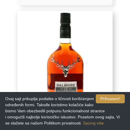
Ovaj sajt prikuplja podatke o ličnosti korišćenjem
Prihvatam!
određenih formi. Takođe koristimo kolačiće kako
bismo Vam obezbedili potpunu funkcionalnost stranice
WHYTE MACKAY LTD
VISKI DALMORE MALT 0,7L
i omogućili najbolje korisničko iskustvo. Posetom ovog sajta, Vi
se slažete sa našom Politikom privatnosti.
Saznaj više
21.173,
24
rsd