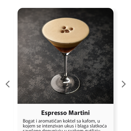
Espresso Martini
Bogat i aromatičan koktel sa kafom, u
A
kojem se intenzivan ukus i blaga slatkoća
u
savršeno dopunjuju u svakom gutljaju.
o