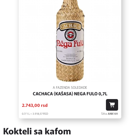
A FAZENDA SOLEDADE
CACHACA (KAŠASA) NEGA FULO 0,7L
2.743,
00
rsd
0.7/1 L = 3.918,
57
RSD
Šifra:
ANK101
Kokteli sa kafom