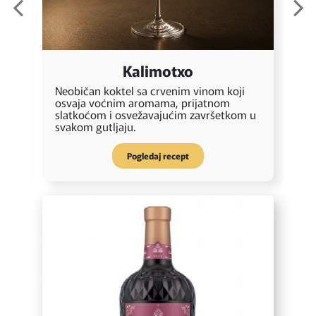
Kalimotxo
Neobičan koktel sa crvenim vinom koji
S
osvaja voćnim aromama, prijatnom
z
slatkoćom i osvežavajućim završetkom u
i
svakom gutljaju.
Pogledaj recept