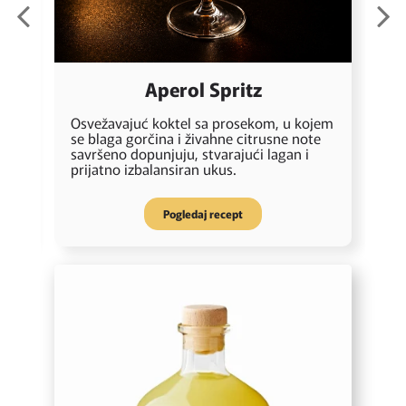
Aperol Spritz
V
Osvežavajuć koktel sa prosekom, u kojem
S
se blaga gorčina i živahne citrusne note
 i
n
savršeno dopunjuju, stvarajući lagan i
s
prijatno izbalansiran ukus.
e
Pogledaj recept