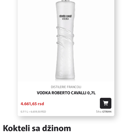
DISTILERIE FRANCOLI
VODKA ROBERTO CAVALLI 0,7L
4.661,
65
rsd
0.7/1 L = 6.659,
50
RSD
Šifra:
GTR094
Kokteli sa džinom