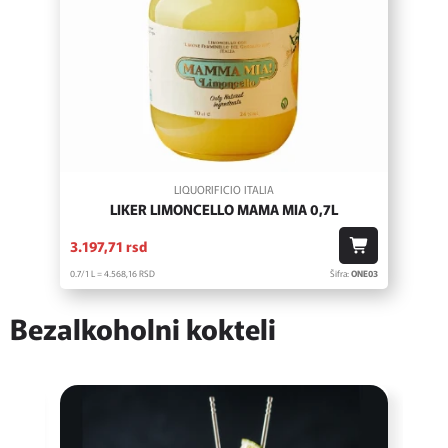
LIQUORIFICIO ITALIA
LIKER LIMONCELLO MAMA MIA 0,7L
3.197,
71
rsd
0.7/1 L = 4.568,
16
RSD
Šifra:
ONE03
Bezalkoholni kokteli