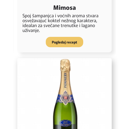
Mimosa
Spoj šampanjca i voćnih aroma stvara
V
osvežavajuć koktel nežnog karaktera,
u
idealan za svečane trenutke i lagano
m
uživanje.
o
Pogledaj recept