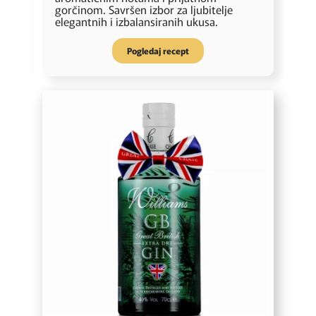
n
gorčinom. Savršen izbor za ljubitelje
n
elegantnih i izbalansiranih ukusa.
p
Pogledaj recept