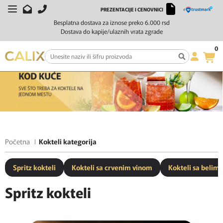
PREZENTACIJE I CENOVNICI
Besplatna dostava za iznose preko 6.000 rsd
Dostava do kapije/ulaznih vrata zgrade
0
Početna
Kokteli kategorija
Spritz kokteli
Kokteli sa crvenim vinom
Kokteli sa belim
Spritz kokteli