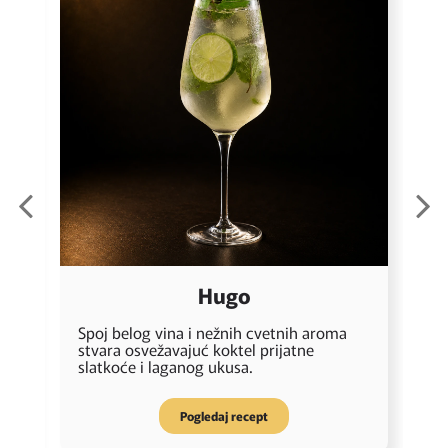
Hugo
L
Spoj belog vina i nežnih cvetnih aroma
o
stvara osvežavajuć koktel prijatne
k
slatkoće i laganog ukusa.
p
Pogledaj recept