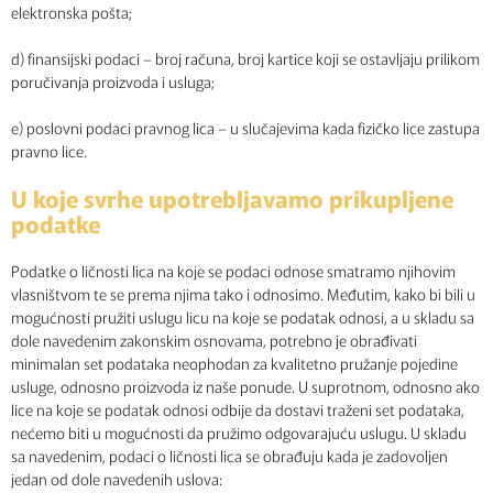
elektronska pošta;
d) finansijski podaci – broj računa, broj kartice koji se ostavljaju prilikom
poručivanja proizvoda i usluga;
e) poslovni podaci pravnog lica – u slučajevima kada fizičko lice zastupa
pravno lice.
U koje svrhe upotrebljavamo prikupljene
podatke
Podatke o ličnosti lica na koje se podaci odnose smatramo njihovim
vlasništvom te se prema njima tako i odnosimo. Međutim, kako bi bili u
mogućnosti pružiti uslugu licu na koje se podatak odnosi, a u skladu sa
dole navedenim zakonskim osnovama, potrebno je obrađivati
minimalan set podataka neophodan za kvalitetno pružanje pojedine
usluge, odnosno proizvoda iz naše ponude. U suprotnom, odnosno ako
lice na koje se podatak odnosi odbije da dostavi traženi set podataka,
nećemo biti u mogućnosti da pružimo odgovarajuću uslugu. U skladu
sa navedenim, podaci o ličnosti lica se obrađuju kada je zadovoljen
jedan od dole navedenih uslova: