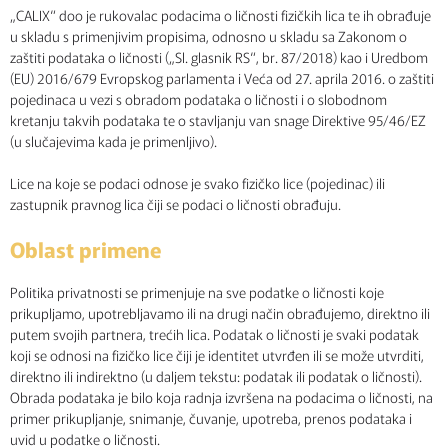
„CALIX“ doo je rukovalac podacima o ličnosti fizičkih lica te ih obrađuje
u skladu s primenjivim propisima, odnosno u skladu sa Zakonom o
zaštiti podataka o ličnosti („Sl. glasnik RS“, br. 87/2018) kao i Uredbom
(EU) 2016/679 Evropskog parlamenta i Veća od 27. aprila 2016. o zaštiti
pojedinaca u vezi s obradom podataka o ličnosti i o slobodnom
kretanju takvih podataka te o stavljanju van snage Direktive 95/46/EZ
(u slučajevima kada je primenljivo).
Lice na koje se podaci odnose je svako fizičko lice (pojedinac) ili
zastupnik pravnog lica čiji se podaci o ličnosti obrađuju.
Oblast primene
Politika privatnosti se primenjuje na sve podatke o ličnosti koje
prikupljamo, upotrebljavamo ili na drugi način obrađujemo, direktno ili
putem svojih partnera, trećih lica. Podatak o ličnosti je svaki podatak
koji se odnosi na fizičko lice čiji je identitet utvrđen ili se može utvrditi,
direktno ili indirektno (u daljem tekstu: podatak ili podatak o ličnosti).
Obrada podataka je bilo koja radnja izvršena na podacima o ličnosti, na
primer prikupljanje, snimanje, čuvanje, upotreba, prenos podataka i
uvid u podatke o ličnosti.