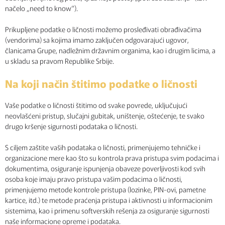
načelo „need to know“).
Prikupljene podatke o ličnosti možemo prosleđivati obrađivačima
(vendorima) sa kojima imamo zaključen odgovarajući ugovor,
članicama Grupe, nadležnim državnim organima, kao i drugim licima, a
u skladu sa pravom Republike Srbije.
Na koji način štitimo podatke o ličnosti
Vaše podatke o ličnosti štitimo od svake povrede, uključujući
neovlašćeni pristup, slučajni gubitak, uništenje, oštećenje, te svako
drugo kršenje sigurnosti podataka o ličnosti.
S ciljem zaštite vaših podataka o ličnosti, primenjujemo tehničke i
organizacione mere kao što su kontrola prava pristupa svim podacima i
dokumentima, osiguranje ispunjenja obaveze poverljivosti kod svih
osoba koje imaju pravo pristupa vašim podacima o ličnosti,
primenjujemo metode kontrole pristupa (lozinke, PIN-ovi, pametne
kartice, itd.) te metode praćenja pristupa i aktivnosti u informacionim
sistemima, kao i primenu softverskih rešenja za osiguranje sigurnosti
naše informacione opreme i podataka.