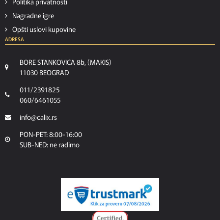
Politika privatnosti
Nagradne igre
Opšti uslovi kupovine
ADRESA
BORE STANKOVICA 8b, (MAKIS)
11030 BEOGRAD
011/2391825
060/6461055
info@calix.rs
PON-PET: 8:00-16:00
SUB-NED: ne radimo