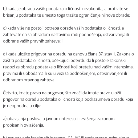
b) kada je obrada vaših podataka o ličnosti nezakonita, a protivite se
brisanju podataka te umesto toga tražite ograničenje njihove obrade;
c) kada više ne postoji potreba obrade vaših podataka o ličnosti, a
zahtevate da sa obradom nastavimo radi podnošenja, ostvarivanja ili
odbrane vaših pravnih zahteva; i
d) kada uložite prigovor na obradu na osnovu člana 37. stav 1. Zakona o
zaštiti podataka o ličnosti, očekujući potvrdu da li postoje zakonski
razlozi za obradu podataka o ličnosti koji pretežu nad vašim interesima,
pravima ili slobodama ili su u vezi sa podnošenjem, ostvarivanjem ili
odbranom pravnog zahteva.
Četvrto, imate
pravo na prigovor
, što znači da imate pravo uložiti
prigovor na obradu podataka o ličnosti koja podrazumeva obradu koja
je neophodna u cilju:
a) obavljanja poslova u javnom interesu ili izvršenja zakonom
propisanih ovlašćenja,
b) ostvarivanja legitimnih interesa „CALIX“ ili treće strane, osim ako su