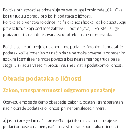
Politika privatnosti se primenjuje na sve usluge i proizvode „CALIX“-a
koji uključuju obradu bilo kojih podataka o ličnosti.
Politika se prvenstveno odnosi na fizička lica i fizička lica koja zastupaju
pravna lica, a koja podnose zahtev ili upotrebljavaju, koriste usluge i
proizvode ili su zainteresovana za upotrebu usluga i proizvoda.
Politika se ne primenjuje na anonimne podatke. Anonimni podatak je
podatak koji je izmenjen na način da se ne može povezati s određenim
fizičkim licem ili se ne može povezati bez nesrazmernog truda pa se
stoga, u skladu s važećim propisima, i ne smatra podatkom o ličnosti.
Obrada podataka o ličnosti
Zakon, transparentnost i odgovorno ponašanje
Obavezujemo se da ćemo obezbediti zakonit, pošten i transparentan
način obrade podataka o ličnosti primenom sledećih mera:
a) jasan i pregledan način prosleđivanja informacija licu na koje se
podaci odnose o nameni, načinu i vrsti obrade podataka o ličnosti