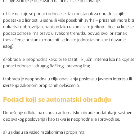
usluge za koje je očekivano da bi olakšale poslovanje.
d) lice na koje se podaci odnose je dalo pristanak za obradu svojih
podataka o ličnosti u jednu ili više posebnih svrha – pristanak mora biti
dokaziv i dobrovoljan, napisan lako razumljivim jezikom i lice na koje se
podaci odnose ima pravo u svakom trenutku povući svoj pristanak
(povlačenje pristanka mora biti jednako jednostavno kao i davanje
istog).
e) obrada je neophodna kako bi se zaštitili ključni interesi lica na koje se
podaci odnose ili drugog fizičkog i pravnog lica;
f) obrada je neophodna u cilju obavljanja poslova u javnom interesu ili
izvršenja zakonom propisanih ovlašćenja.
Podaci koji se automatski obrađuju
Donošenje odluka na osnovu automatske obrade podataka je sastavni
deo svakog poslovanja i kao takva je neophodna, a sprovodi se:
a) u skladu sa važećim zakonima i propisima;