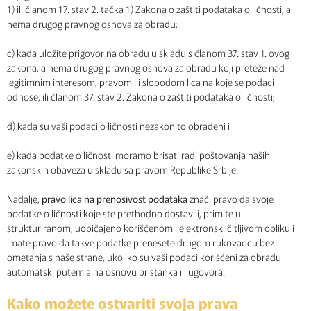
1) ili članom 17. stav 2. tačka 1) Zakona o zaštiti podataka o ličnosti, a
nema drugog pravnog osnova za obradu;
c) kada uložite prigovor na obradu u skladu s članom 37. stav 1. ovog
zakona, a nema drugog pravnog osnova za obradu koji preteže nad
legitimnim interesom, pravom ili slobodom lica na koje se podaci
odnose, ili članom 37. stav 2. Zakona o zaštiti podataka o ličnosti;
d) kada su vaši podaci o ličnosti nezakonito obrađeni i
e) kada podatke o ličnosti moramo brisati radi poštovanja naših
zakonskih obaveza u skladu sa pravom Republike Srbije.
Nadalje,
pravo lica na prenosivost podataka
znači pravo da svoje
podatke o ličnosti koje ste prethodno dostavili, primite u
strukturiranom, uobičajeno korišćenom i elektronski čitljivom obliku i
imate pravo da takve podatke prenesete drugom rukovaocu bez
ometanja s naše strane, ukoliko su vaši podaci korišćeni za obradu
automatski putem a na osnovu pristanka ili ugovora.
Kako možete ostvariti svoja prava