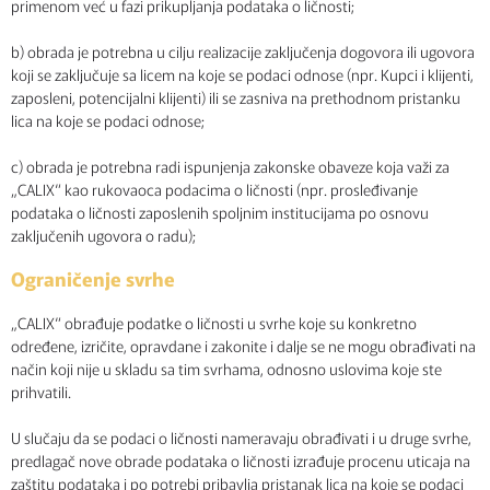
primenom već u fazi prikupljanja podataka o ličnosti;
b) obrada je potrebna u cilju realizacije zaključenja dogovora ili ugovora
koji se zaključuje sa licem na koje se podaci odnose (npr. Kupci i klijenti,
zaposleni, potencijalni klijenti) ili se zasniva na prethodnom pristanku
lica na koje se podaci odnose;
c) obrada je potrebna radi ispunjenja zakonske obaveze koja važi za
„CALIX“ kao rukovaoca podacima o ličnosti (npr. prosleđivanje
podataka o ličnosti zaposlenih spoljnim institucijama po osnovu
zaključenih ugovora o radu);
Ograničenje svrhe
„CALIX“ obrađuje podatke o ličnosti u svrhe koje su konkretno
određene, izričite, opravdane i zakonite i dalje se ne mogu obrađivati na
način koji nije u skladu sa tim svrhama, odnosno uslovima koje ste
prihvatili.
U slučaju da se podaci o ličnosti nameravaju obrađivati i u druge svrhe,
predlagač nove obrade podataka o ličnosti izrađuje procenu uticaja na
zaštitu podataka i po potrebi pribavlja pristanak lica na koje se podaci