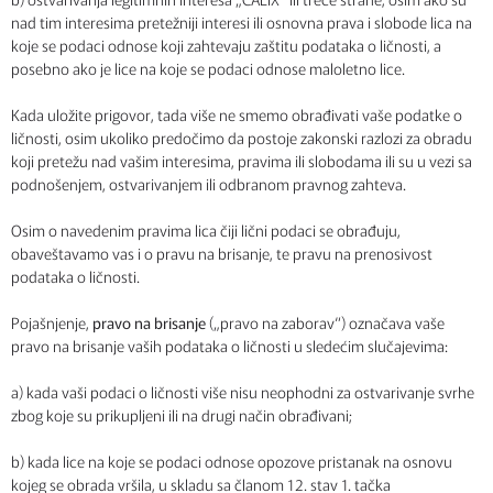
nad tim interesima pretežniji interesi ili osnovna prava i slobode lica na
koje se podaci odnose koji zahtevaju zaštitu podataka o ličnosti, a
posebno ako je lice na koje se podaci odnose maloletno lice.
Kada uložite prigovor, tada više ne smemo obrađivati vaše podatke o
ličnosti, osim ukoliko predočimo da postoje zakonski razlozi za obradu
koji pretežu nad vašim interesima, pravima ili slobodama ili su u vezi sa
podnošenjem, ostvarivanjem ili odbranom pravnog zahteva.
Osim o navedenim pravima lica čiji lični podaci se obrađuju,
obaveštavamo vas i o pravu na brisanje, te pravu na prenosivost
podataka o ličnosti.
Pojašnjenje,
pravo na brisanje
(„pravo na zaborav“) označava vaše
pravo na brisanje vaših podataka o ličnosti u sledećim slučajevima:
a) kada vaši podaci o ličnosti više nisu neophodni za ostvarivanje svrhe
zbog koje su prikupljeni ili na drugi način obrađivani;
b) kada lice na koje se podaci odnose opozove pristanak na osnovu
kojeg se obrada vršila, u skladu sa članom 12. stav 1. tačka