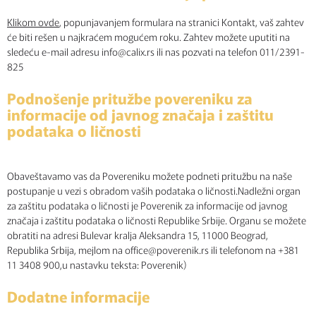
Klikom ovde
, popunjavanjem formulara na stranici Kontakt, vaš zahtev
će biti rešen u najkraćem mogućem roku. Zahtev možete uputiti na
sledeću e-mail adresu info@calix.rs ili nas pozvati na telefon 011/2391-
825
Podnošenje pritužbe povereniku za
informacije od javnog značaja i zaštitu
podataka o ličnosti
Obaveštavamo vas da Povereniku možete podneti pritužbu na naše
postupanje u vezi s obradom vaših podataka o ličnosti.Nadležni organ
za zaštitu podataka o ličnosti je Poverenik za informacije od javnog
značaja i zaštitu podataka o ličnosti Republike Srbije. Organu se možete
obratiti na adresi Bulevar kralja Aleksandra 15, 11000 Beograd,
Republika Srbija, mejlom na office@poverenik.rs ili telefonom na +381
11 3408 900,u nastavku teksta: Poverenik)
Dodatne informacije