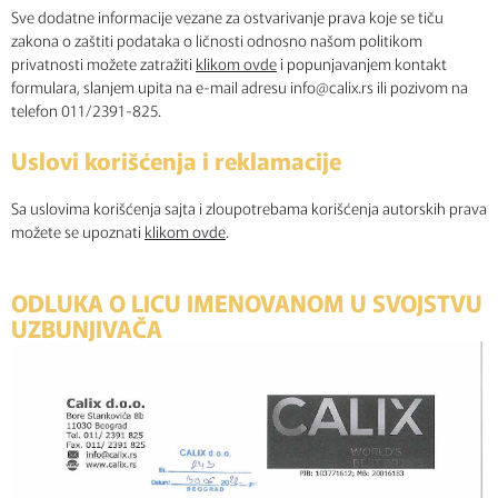
Sve dodatne informacije vezane za ostvarivanje prava koje se tiču
zakona o zaštiti podataka o ličnosti odnosno našom politikom
privatnosti možete zatražiti
klikom ovde
i popunjavanjem kontakt
formulara, slanjem upita na e-mail adresu info@calix.rs ili pozivom na
telefon 011/2391-825.
Uslovi korišćenja i reklamacije
Sa uslovima korišćenja sajta i zloupotrebama korišćenja autorskih prava
možete se upoznati
klikom ovde
.
ODLUKA O LICU IMENOVANOM U SVOJSTVU
UZBUNJIVAČA