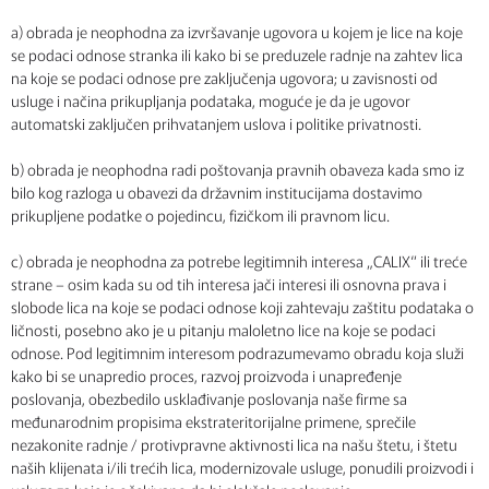
a) obrada je neophodna za izvršavanje ugovora u kojem je lice na koje
se podaci odnose stranka ili kako bi se preduzele radnje na zahtev lica
na koje se podaci odnose pre zaključenja ugovora; u zavisnosti od
usluge i načina prikupljanja podataka, moguće je da je ugovor
automatski zaključen prihvatanjem uslova i politike privatnosti.
b) obrada je neophodna radi poštovanja pravnih obaveza kada smo iz
bilo kog razloga u obavezi da državnim institucijama dostavimo
prikupljene podatke o pojedincu, fizičkom ili pravnom licu.
c) obrada je neophodna za potrebe legitimnih interesa „CALIX“ ili treće
strane – osim kada su od tih interesa jači interesi ili osnovna prava i
slobode lica na koje se podaci odnose koji zahtevaju zaštitu podataka o
ličnosti, posebno ako je u pitanju maloletno lice na koje se podaci
odnose. Pod legitimnim interesom podrazumevamo obradu koja služi
kako bi se unapredio proces, razvoj proizvoda i unapređenje
poslovanja, obezbedilo usklađivanje poslovanja naše firme sa
međunarodnim propisima ekstrateritorijalne primene, sprečile
nezakonite radnje / protivpravne aktivnosti lica na našu štetu, i štetu
naših klijenata i/ili trećih lica, modernizovale usluge, ponudili proizvodi i