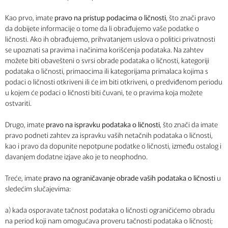
Kao prvo, imate
pravo na pristup podacima o ličnosti
, što znači pravo
da dobijete informacije o tome da li obrađujemo vaše podatke o
ličnosti. Ako ih obrađujemo, prihvatanjem uslova o politici privatnosti
se upoznati sa pravima i načinima korišćenja podataka. Na zahtev
možete biti obavešteni o svrsi obrade podataka o ličnosti, kategoriji
podataka o ličnosti, primaocima ili kategorijama primalaca kojima s
podaci o ličnosti otkriveni ili će im biti otkriveni, o predviđenom periodu
u kojem će podaci o ličnosti biti čuvani, te o pravima koja možete
ostvariti.
Drugo, imate
pravo na ispravku podataka o ličnosti
, što znači da imate
pravo podneti zahtev za ispravku vaših netačnih podataka o ličnosti,
kao i pravo da dopunite nepotpune podatke o ličnosti, između ostalog i
davanjem dodatne izjave ako je to neophodno.
Treće, imate
pravo na ograničavanje obrade vaših podataka o ličnosti
u
sledećim slučajevima:
a) kada osporavate tačnost podataka o ličnosti ograničićemo obradu
na period koji nam omogućava proveru tačnosti podataka o ličnosti;