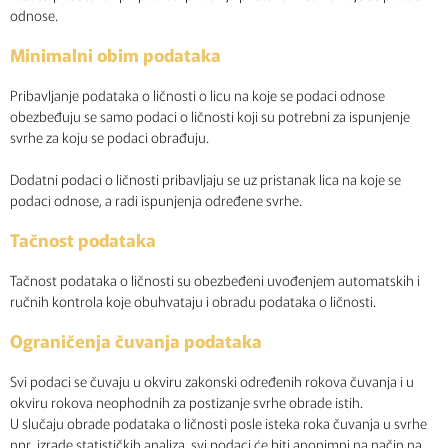
odnose.
Minimalni obim podataka
Pribavljanje podataka o ličnosti o licu na koje se podaci odnose
obezbeđuju se samo podaci o ličnosti koji su potrebni za ispunjenje
svrhe za koju se podaci obrađuju.
Dodatni podaci o ličnosti pribavljaju se uz pristanak lica na koje se
podaci odnose, a radi ispunjenja određene svrhe.
Tačnost podataka
Tačnost podataka o ličnosti su obezbeđeni uvođenjem automatskih i
ručnih kontrola koje obuhvataju i obradu podataka o ličnosti.
Ograničenja čuvanja podataka
Svi podaci se čuvaju u okviru zakonski određenih rokova čuvanja i u
okviru rokova neophodnih za postizanje svrhe obrade istih.
U slučaju obrade podataka o ličnosti posle isteka roka čuvanja u svrhe
npr. izrade statističkih analiza, svi podaci će biti anonimni na način na