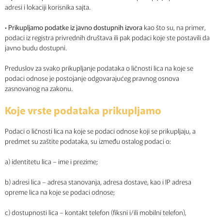
adresi i lokaciji korisnika sajta.
•
Prikupljamo podatke iz javno dostupnih izvora
kao što su, na primer,
podaci iz registra privrednih društava ili pak podaci koje ste postavili da
javno budu dostupni.
Preduslov za svako prikupljanje podataka o ličnosti lica na koje se
podaci odnose je postojanje odgovarajućeg pravnog osnova
zasnovanog na zakonu.
Koje vrste podataka prikupljamo
Podaci o ličnosti lica na koje se podaci odnose koji se prikupljaju, a
predmet su zaštite podataka, su između ostalog podaci o:
a) identitetu lica – ime i prezime;
b) adresi lica – adresa stanovanja, adresa dostave, kao i IP adresa
opreme lica na koje se podaci odnose;
c) dostupnosti lica – kontakt telefon (fiksni i/ili mobilni telefon),