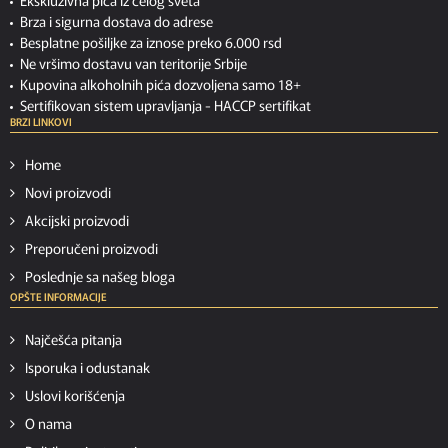
Ekskluzivna pića iz celog sveta
Brza i sigurna dostava do adrese
Besplatne pošiljke za iznose preko 6.000 rsd
Ne vršimo dostavu van teritorije Srbije
Kupovina alkoholnih pića dozvoljena samo 18+
Sertifikovan sistem upravljanja -
HACCP sertifikat
BRZI LINKOVI
Home
Novi proizvodi
Akcijski proizvodi
Preporučeni proizvodi
Poslednje sa našeg bloga
OPŠTE INFORMACIJE
Najčešća pitanja
Isporuka i odustanak
Uslovi korišćenja
O nama