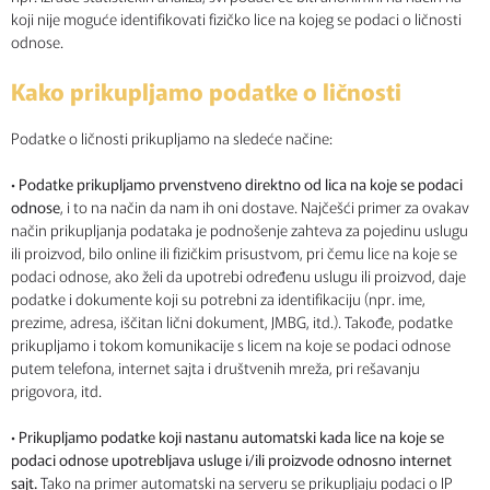
koji nije moguće identifikovati fizičko lice na kojeg se podaci o ličnosti
odnose.
Kako prikupljamo podatke o ličnosti
Podatke o ličnosti prikupljamo na sledeće načine:
•
Podatke prikupljamo prvenstveno direktno od lica na koje se podaci
odnose
, i to na način da nam ih oni dostave. Najčešći primer za ovakav
način prikupljanja podataka je podnošenje zahteva za pojedinu uslugu
ili proizvod, bilo online ili fizičkim prisustvom, pri čemu lice na koje se
podaci odnose, ako želi da upotrebi određenu uslugu ili proizvod, daje
podatke i dokumente koji su potrebni za identifikaciju (npr. ime,
prezime, adresa, iščitan lični dokument, JMBG, itd.). Takođe, podatke
prikupljamo i tokom komunikacije s licem na koje se podaci odnose
putem telefona, internet sajta i društvenih mreža, pri rešavanju
prigovora, itd.
•
Prikupljamo podatke koji nastanu automatski kada lice na koje se
podaci odnose upotrebljava usluge i/ili proizvode odnosno internet
sajt.
Tako na primer automatski na serveru se prikupljaju podaci o IP