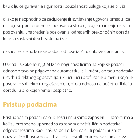
b) u cilju osiguravanja sigurnosti i pouzdanosti usluge koja se pruža;
c) ako je neophodno za zaključenje ili izvršavanje ugovora između lica
na koje se podaci odnose i rukovaoca što uključuje smanjenje rizika u
poslovanju, unapređenje poslovanja, određenih prekonoćnih obrada
koje su sastavni deo IT sistema i sl.;
d) kada je lice na koje se podaci odnose izričito dalo svoj pristanak.
U skladu s Zakonom, „CALIX“ omogućava licima na koje se podaci
odnose pravo na prigovor na automatsku, ali i ručnu, obradu podataka
u svrhu direktnog oglašavanja, uključujući i profilisanje u meri u kojoj je
povezano s direktnim oglašavanjem, bilo u odnosu na početnu ili dalju
obradu, u bilo koje vreme i besplatno.
Pristup podacima
Pristup vašim podacima o ličnosti imaju samo zaposleni u našoj firma a
koji su prethodno upoznati sa zakonom o zaštiti ličnih podataka i
odgovornostima, kao i naši saradnici kojima su ti podaci nužni za
obavljanje njihovog posla, tj. za koje postoji „potreba saznanja“ (tzv.