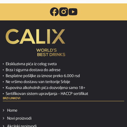
Ekskluzivna pića iz celog sveta
Brza i sigurna dostava do adrese
Besplatne pošiljke za iznose preko 6.000 rsd
Ne vršimo dostavu van teritorije Srbije
Kupovina alkoholnih pića dozvoljena samo 18+
Sertifikovan sistem upravljanja -
HACCP sertifikat
BRZI LINKOVI
Home
Novi proizvodi
Akcijski proizvodi