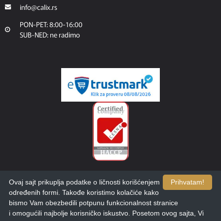
info@calix.rs
PON-PET: 8:00-16:00
SUB-NED: ne radimo
Ovaj sajt prikuplja podatke o ličnosti korišćenjem
Prihvatam!
određenih formi. Takođe koristimo kolačiće kako
bismo Vam obezbedili potpunu funkcionalnost stranice
i omogućili najbolje korisničko iskustvo. Posetom ovog sajta, Vi