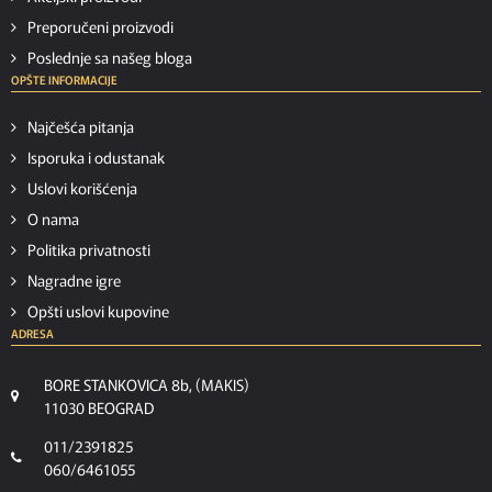
Preporučeni proizvodi
Poslednje sa našeg bloga
OPŠTE INFORMACIJE
Najčešća pitanja
Isporuka i odustanak
Uslovi korišćenja
O nama
Politika privatnosti
Nagradne igre
Opšti uslovi kupovine
ADRESA
BORE STANKOVICA 8b, (MAKIS)
11030 BEOGRAD
011/2391825
060/6461055