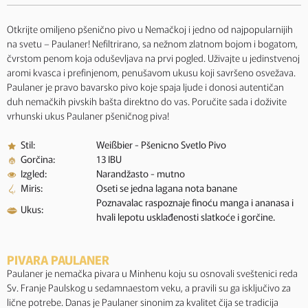
Otkrijte omiljeno pšenično pivo u Nemačkoj i jedno od najpopularnijih
na svetu – Paulaner! Nefiltrirano, sa nežnom zlatnom bojom i bogatom,
čvrstom penom koja oduševljava na prvi pogled. Uživajte u jedinstvenoj
aromi kvasca i prefinjenom, penušavom ukusu koji savršeno osvežava.
Paulaner je pravo bavarsko pivo koje spaja ljude i donosi autentičan
duh nemačkih pivskih bašta direktno do vas. Poručite sada i doživite
vrhunski ukus Paulaner pšeničnog piva!
Stil:
Weißbier - Pšenicno Svetlo Pivo
Gorčina:
13 IBU
Izgled:
Narandžasto - mutno
Miris:
Oseti se jedna lagana nota banane
Poznavalac raspoznaje finoću manga i ananasa i
Ukus:
hvali lepotu usklađenosti slatkoće i gorčine.
PIVARA PAULANER
Paulaner je nemačka pivara u Minhenu koju su osnovali sveštenici reda
Sv. Franje Paulskog u sedamnaestom veku, a pravili su ga isključivo za
lične potrebe. Danas je Paulaner sinonim za kvalitet čija se tradicija