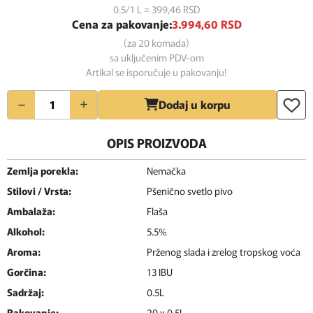
0.5/1 L = 399,
46
RSD
Cena za pakovanje:
3.994,
60
RSD
(za 20 komada)
sa uključenim PDV-om
Artikal se isporučuje u pakovanju!
Količina
Dodaj u korpu
OPIS PROIZVODA
Zemlja porekla:
Nemačka
Stilovi / Vrsta:
Pšenično svetlo pivo
Ambalaža:
Flaša
Alkohol:
5.5%
Aroma:
Prženog slada i zrelog tropskog voća
Gorčina:
13 IBU
Sadržaj:
0.5L
Pakovanje:
20 x 0.5L