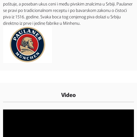
poštuje, a poseban ukus ceni i među pivskim znalcima u Srbiji. Paulaner
se pravi po tradicionalnom receptu i po bavarskom zakonu o čistoći
piva iz 1516. godine. Svaka boca tog cenjenog piva dolazi u Srbiju
direktno iz prve i jedine fabrike u Minhenu.
Video