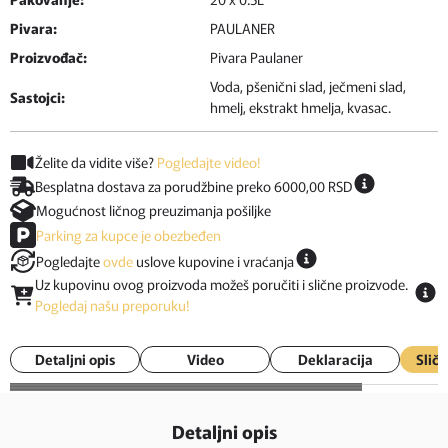
Pivara:
PAULANER
Proizvođač:
Pivara Paulaner
Voda, pšenični slad, ječmeni slad,
Sastojci:
hmelj, ekstrakt hmelja, kvasac.
Želite da vidite više?
Pogledajte video!
Besplatna dostava za porudžbine preko 6000,00 RSD
Mogućnost ličnog preuzimanja pošiljke
Parking za kupce je obezbeđen
Pogledajte
ovde
uslove kupovine i vraćanja
Uz kupovinu ovog proizvoda možeš poručiti i slične proizvode.
Pogledaj našu preporuku!
Detaljni opis
Video
Deklaracija
Sličn
Detaljni opis