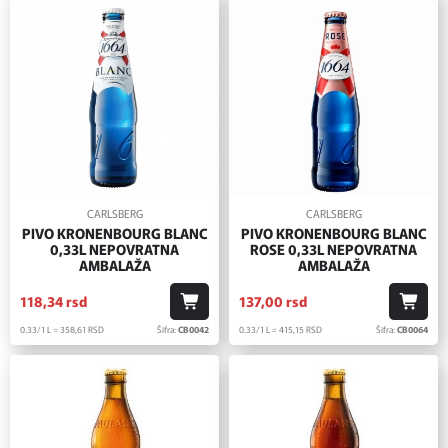
CARLSBERG
CARLSBERG
PIVO KRONENBOURG BLANC
PIVO KRONENBOURG BLANC
0,33L NEPOVRATNA
ROSE 0,33L NEPOVRATNA
AMBALAŽA
AMBALAŽA
118,
34
rsd
137,
00
rsd
0.33/1 L = 358,
61
RSD
Šifra:
CB0042
0.33/1 L = 415,
15
RSD
Šifra:
CB0064