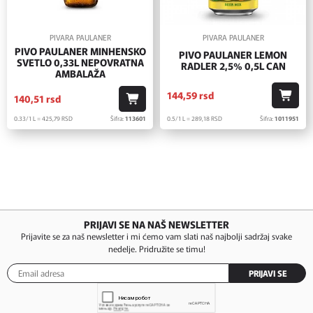
PIVARA PAULANER
PIVARA PAULANER
PIVO PAULANER MINHENSKO
PIVO PAULANER LEMON
SVETLO 0,33L NEPOVRATNA
RADLER 2,5% 0,5L CAN
AMBALAŽA
144,
59
rsd
140,
51
rsd
0.5/1 L = 289,
18
RSD
Šifra:
1011951
0.33/1 L = 425,
79
RSD
Šifra:
113601
PRIJAVI SE NA NAŠ NEWSLETTER
Prijavite se za naš newsletter i mi ćemo vam slati naš najbolji sadržaj svake
nedelje. Pridružite se timu!
PRIJAVI SE