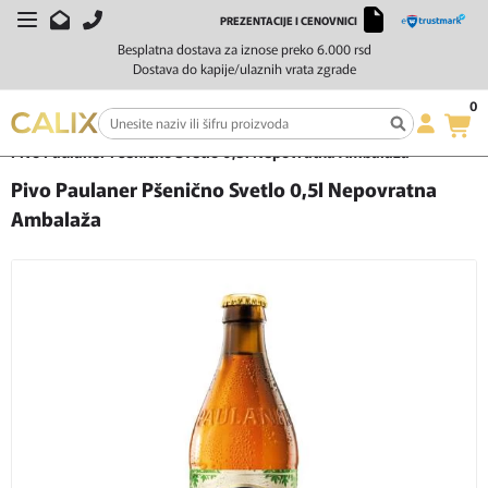
PREZENTACIJE I CENOVNICI
Besplatna dostava za iznose preko 6.000 rsd
Dostava do kapije/ulaznih vrata zgrade
0
Početna
Pivo
Pšenično svetlo pivo
Pivo Paulaner Pšenično Svetlo 0,5l Nepovratna Ambalaža
Pivo Paulaner Pšenično Svetlo 0,5l Nepovratna
Ambalaža