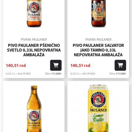
PIVARA PAULANER
PIVARA PAULANER
PIVO PAULANER PŠENIČNO
PIVO PAULANER SALVATOR
SVETLO 0,33L NEPOVRATNA
JAKO TAMNO 0,33L
AMBALAŽA
NEPOVRATNA AMBALAŽA
140,
51
rsd
140,
51
rsd
0.33/1 L = 425,
79
RSD
Šifra:
1113001
0.33/1 L = 425,
79
RSD
Šifra:
1113401