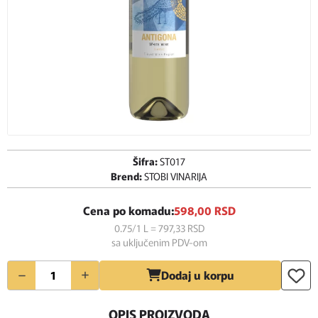
Šifra:
ST017
Brend:
STOBI VINARIJA
Cena po komadu:
598,
00
RSD
0.75/1 L = 797,
33
RSD
sa uključenim PDV-om
Količina
Dodaj u korpu
OPIS PROIZVODA