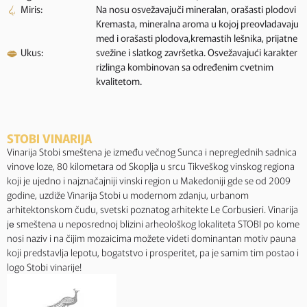
Miris:
Na nosu osvežavajuči mineralan, orašasti plodovi
Kremasta, mineralna aroma u kojoj preovladavaju
med i orašasti plodova,kremastih lešnika, prijatne
Ukus:
svežine i slatkog završetka. Osvežavajući karakter
rizlinga kombinovan sa određenim cvetnim
kvalitetom.
STOBI VINARIJA
Vinarija Stobi smeštena je između večnog Sunca i nepreglednih sadnica
vinove loze, 80 kilometara od Skoplja u srcu Tikveškog vinskog regiona
koji je ujedno i najznačajniji vinski region u Makedoniji gde se od 2009
godine, uzdiže Vinarija Stobi u modernom zdanju, urbanom
arhitektonskom čudu, svetski poznatog arhitekte Le Corbusieri. Vinarija
jе smeštena u neposrednoj blizini arheološkog lokaliteta STOBI po kome
nosi naziv i na čijim mozaicima možete videti dominantan motiv pauna
koji predstavlja lepotu, bogatstvo i prosperitet, pa je samim tim postao i
logo Stobi vinarije!