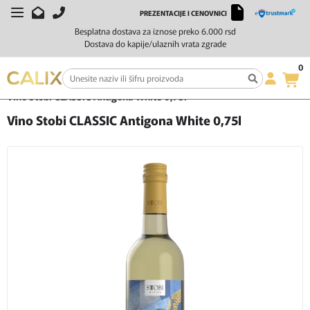
PREZENTACIJE I CENOVNICI
Besplatna dostava za iznose preko 6.000 rsd
Dostava do kapije/ulaznih vrata zgrade
0
Početna
Vino
Belo vino
Vino Stobi CLASSIC Antigona White 0,75l
Vino Stobi CLASSIC Antigona White 0,75l