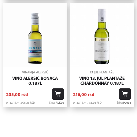
VINARIJA ALEKSIĆ
13 JUL PLANTAŽE
VINO ALEKSIĆ BONACA
VINO 13. JUL PLANTAŽE
0,187L
CHARDONNAY 0,187L
205,
00
rsd
216,
00
rsd
0.187/1 L = 1.096,
26
RSD
Šifra:
ALK06
0.187/1 L = 1.155,
08
RSD
Šifra:
PL034