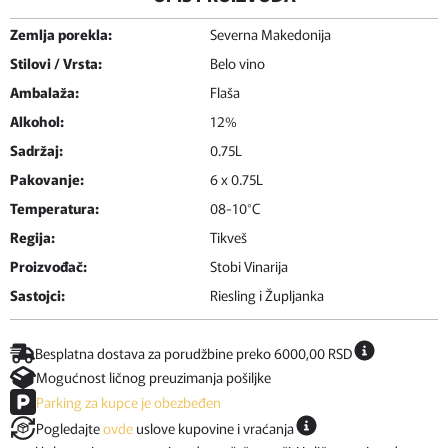
Zemlja porekla:
Severna Makedonija
Stilovi / Vrsta:
Belo vino
Ambalaža:
Flaša
Alkohol:
12%
Sadržaj:
0.75L
Pakovanje:
6 x 0.75L
Temperatura:
08-10°C
Regija:
Tikveš
Proizvođač:
Stobi Vinarija
Sastojci:
Riesling i Župljanka
Besplatna dostava za porudžbine preko 6000,00 RSD
Mogućnost ličnog preuzimanja pošiljke
Parking za kupce je obezbeđen
Pogledajte
ovde
uslove kupovine i vraćanja