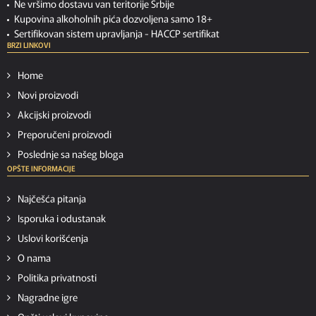
Ne vršimo dostavu van teritorije Srbije
Kupovina alkoholnih pića dozvoljena samo 18+
Sertifikovan sistem upravljanja -
HACCP sertifikat
BRZI LINKOVI
Home
Novi proizvodi
Akcijski proizvodi
Preporučeni proizvodi
Poslednje sa našeg bloga
OPŠTE INFORMACIJE
Najčešća pitanja
Isporuka i odustanak
Uslovi korišćenja
O nama
Politika privatnosti
Nagradne igre