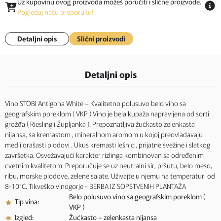
Uz kupovinu ovog proizvoda možeš poručiti i slične proizvode.
Pogledaj našu preporuku!
Detaljni opis
Slični proizvodi
Detaljni opis
Vino STOBI Antigona White – Kvalitetno polusuvo belo vino sa
geografskim poreklom ( VKP ) Vino je bela kupaža napravljena od sorti
grožđa ( Riesling i Župljanka ). Prepoznatljiva žućkasto zelenkasta
nijansa, sa kremastom , mineralnom aromom u kojoj preovladavaju
med i orašasti plodovi . Ukus kremasti lešnici, prijatne svežine i slatkog
završetka. Osvežavajući karakter rizlinga kombinovan sa određenim
cvetnim kvalitetom. Preporučuje se uz neutralni sir, pršutu, belo meso,
ribu, morske plodove, zelene salate. Uživajte u njemu na temperaturi od
8-10°C. Tikveško vinogorje - BERBA IZ SOPSTVENIH PLANTAŽA
Belo polusuvo vino sa geografskim poreklom (
Tip vina:
VKP )
Izgled:
Žućkasto – zelenkasta nijansa