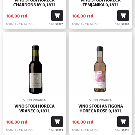
CHARDONNAY 0,187L
TEMJANIKA 0,187L
186,
00
rsd
186,
00
rsd
0.187/1 L = 994,
65
RSD
Šifra:
ST027
0.187/1 L = 994,
65
RSD
Šifra:
ST028
STOBI VINARIJA
STOBI VINARIJA
VINO STOBI HORECA
VINO STOBI ANTIGONA
VRANEC 0,187L
HORECA ROSE 0,187L
186,
00
rsd
186,
00
rsd
0.187/1 L = 994,
65
RSD
Šifra:
ST029
0.187/1 L = 994,
65
RSD
Šifra:
ST031