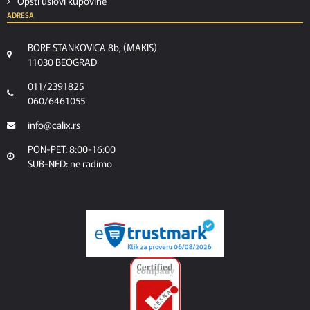
Opšti uslovi kupovine
ADRESA
BORE STANKOVICA 8b, (MAKIS)
11030 BEOGRAD
011/2391825
060/6461055
info@calix.rs
PON-PET: 8:00-16:00
SUB-NED: ne radimo