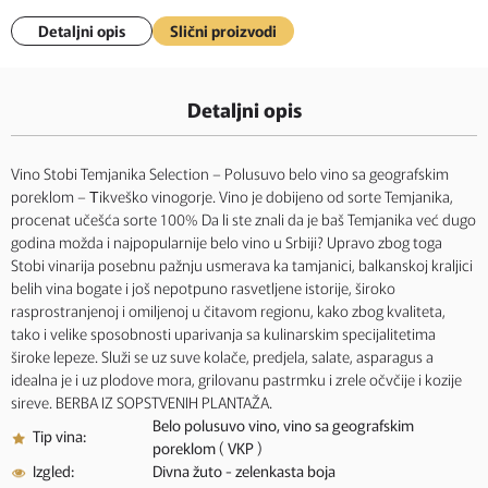
Detaljni opis
Slični proizvodi
Detaljni opis
Vino Stobi Temjanika Selection – Polusuvo belo vino sa geografskim
poreklom – Тikveško vinogorje. Vino je dobijeno od sorte Temjanika,
procenat učešća sorte 100% Da li ste znali da je baš Temjanika već dugo
godina možda i najpopularnije belo vino u Srbiji? Upravo zbog toga
Stobi vinarija posebnu pažnju usmerava ka tamjanici, balkanskoj kraljici
belih vina bogate i još nepotpuno rasvetljene istorije, široko
rasprostranjenoj i omiljenoj u čitavom regionu, kako zbog kvaliteta,
tako i velike sposobnosti uparivanja sa kulinarskim specijalitetima
široke lepeze. Služi se uz suve kolače, predjela, salate, asparagus a
idealna je i uz plodove mora, grilovanu pastrmku i zrele očvčije i kozije
sireve. BERBA IZ SOPSTVENIH PLANTAŽA.
Belo polusuvo vino, vino sa geografskim
Tip vina:
poreklom ( VKP )
Izgled:
Divna žuto - zelenkasta boja