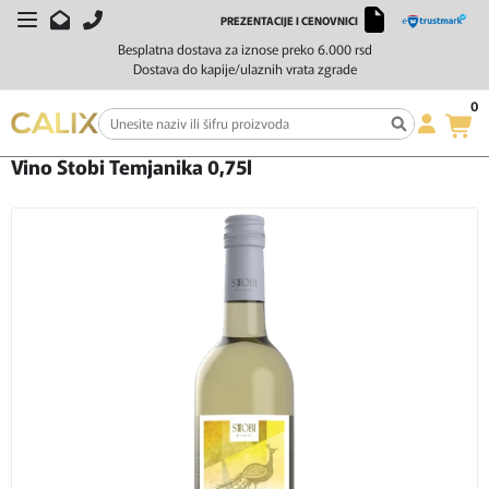
PREZENTACIJE I CENOVNICI
Besplatna dostava za iznose preko 6.000 rsd
Dostava do kapije/ulaznih vrata zgrade
0
Početna
Vino
Belo vino
Vino Stobi Temjanika 0,75l
Vino Stobi Temjanika 0,75l