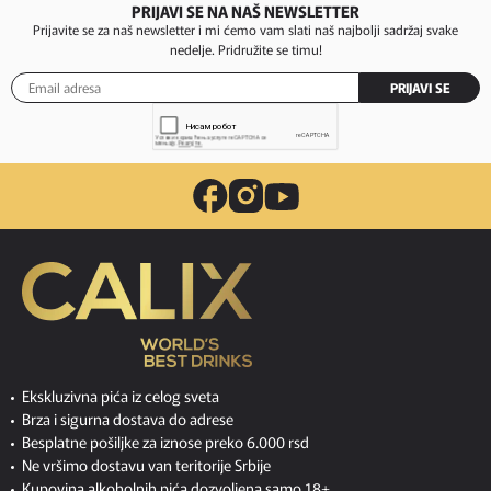
PRIJAVI SE NA NAŠ NEWSLETTER
Prijavite se za naš newsletter i mi ćemo vam slati naš najbolji sadržaj svake
nedelje. Pridružite se timu!
PRIJAVI SE
Ekskluzivna pića iz celog sveta
Brza i sigurna dostava do adrese
Besplatne pošiljke za iznose preko 6.000 rsd
Ne vršimo dostavu van teritorije Srbije
Kupovina alkoholnih pića dozvoljena samo 18+