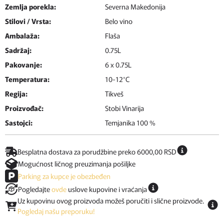
Zemlja porekla:
Severna Makedonija
Stilovi / Vrsta:
Belo vino
Ambalaža:
Flaša
Sadržaj:
0.75L
Pakovanje:
6 x 0.75L
Temperatura:
10-12°C
Regija:
Tikveš
Proizvođač:
Stobi Vinarija
Sastojci:
Temjanika 100 %
Besplatna dostava za porudžbine preko 6000,00 RSD
Mogućnost ličnog preuzimanja pošiljke
Parking za kupce je obezbeđen
Pogledajte
ovde
uslove kupovine i vraćanja
Uz kupovinu ovog proizvoda možeš poručiti i slične proizvode.
Pogledaj našu preporuku!