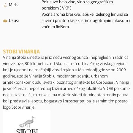
Polusuvo belo vino, vino sa geografskim
Miris:
poreklom ( VKP )
Voćna aroma breskve, jabuke i zelenog limuna sa
Ukus:
suvim i prijatno kiselkastim dugotrajnim ukusom i
voćnim finišom.
STOBI VINARIJA
Vinarija Stobi smeštena je između večnog Sunca i nepreglednih sadnica
vinove loze, 80 kilometara od Skoplja u srcu Tikveškog vinskog regiona
koji je ujedno i najznačajniji vinski region u Makedoniji gde se od 2009
godine, uzdiže Vinarija Stobi u modernom zdanju, urbanom
arhitektonskom čudu, svetski poznatog arhitekte Le Corbusieri. Vinarija
jе smeštena u neposrednoj blizini arheološkog lokaliteta STOBI po kome
nosi naziv i na čijim mozaicima možete videti dominantan motiv pauna
koji predstavlja lepotu, bogatstvo i prosperitet, pa je samim tim postao i
logo Stobi vinarije!