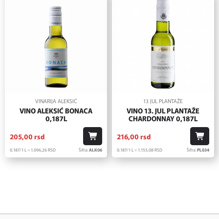
VINARIJA ALEKSIĆ
13 JUL PLANTAŽE
VINO ALEKSIĆ BONACA
VINO 13. JUL PLANTAŽE
0,187L
CHARDONNAY 0,187L
205,
00
rsd
216,
00
rsd
0.187/1 L = 1.096,
26
RSD
Šifra:
ALK06
0.187/1 L = 1.155,
08
RSD
Šifra:
PL034