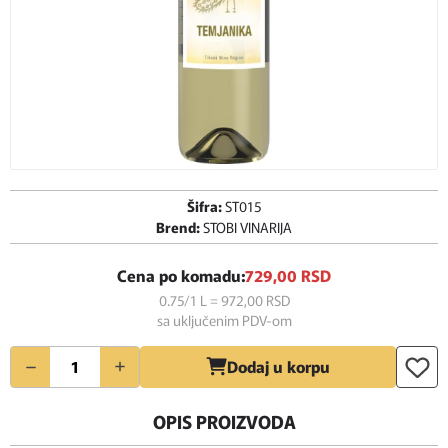
Šifra:
ST015
Brend:
STOBI VINARIJA
Cena po komadu:
729,
00
RSD
0.75/1 L = 972,
00
RSD
sa uključenim PDV-om
Količina
Dodaj u korpu
OPIS PROIZVODA