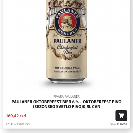
PIVARA PAULANER
PAULANER OKTOBERFEST BIER 6 % - OKTOBERFEST PIVO
(SEZONSKO SVETLO PIVO)0,5L CAN
169,
42
rsd
0.5/1 L = 338,
84
RSD
Šifra:
1116851