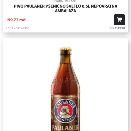
PIVARA PAULANER
PIVO PAULANER PŠENIČNO SVETLO 0,5L NEPOVRATNA
AMBALAŽA
199,
73
rsd
0.5/1 L = 399,
46
RSD
Šifra:
1119801