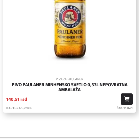
PIVARA PAULANER
PIVO PAULANER MINHENSKO SVETLO 0,33L NEPOVRATNA
AMBALAŽA
140,
51
rsd
0.33/1 L = 425,
79
RSD
Šifra:
113601