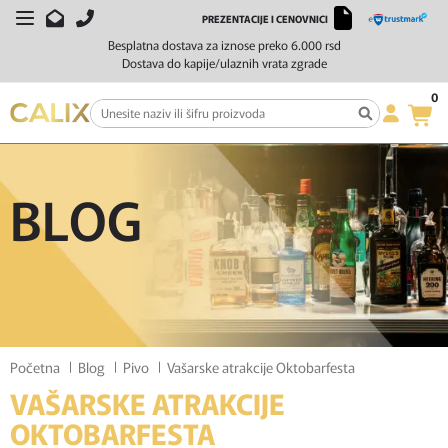
PREZENTACIJE I CENOVNICI
Besplatna dostava za iznose preko 6.000 rsd
Dostava do kapije/ulaznih vrata zgrade
0
BLOG
Početna
Blog
Pivo
Vašarske atrakcije Oktobarfesta
VAŠARSKE ATRAKCIJE
OKTOBARFESTA