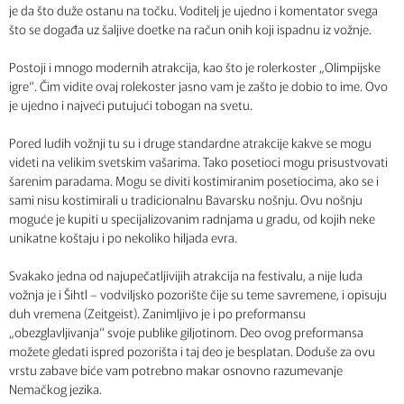
je da što duže ostanu na točku. Voditelj je ujedno i komentator svega
što se događa uz šaljive doetke na račun onih koji ispadnu iz vožnje.
Postoji i mnogo modernih atrakcija, kao što je rolerkoster „Olimpijske
igre“. Čim vidite ovaj rolekoster jasno vam je zašto je dobio to ime. Ovo
je ujedno i najveći putujući tobogan na svetu.
Pored ludih vožnji tu su i druge standardne atrakcije kakve se mogu
videti na velikim svetskim vašarima. Tako posetioci mogu prisustvovati
šarenim paradama. Mogu se diviti kostimiranim posetiocima, ako se i
sami nisu kostimirali u tradicionalnu Bavarsku nošnju. Ovu nošnju
moguće je kupiti u specijalizovanim radnjama u gradu, od kojih neke
unikatne koštaju i po nekoliko hiljada evra.
Svakako jedna od najupečatljivijih atrakcija na festivalu, a nije luda
vožnja je i Šihtl – vodviljsko pozorište čije su teme savremene, i opisuju
duh vremena (Zeitgeist). Zanimljivo je i po preformansu
„obezglavljivanja“ svoje publike giljotinom. Deo ovog preformansa
možete gledati ispred pozorišta i taj deo je besplatan. Doduše za ovu
vrstu zabave biće vam potrebno makar osnovno razumevanje
Nemačkog jezika.