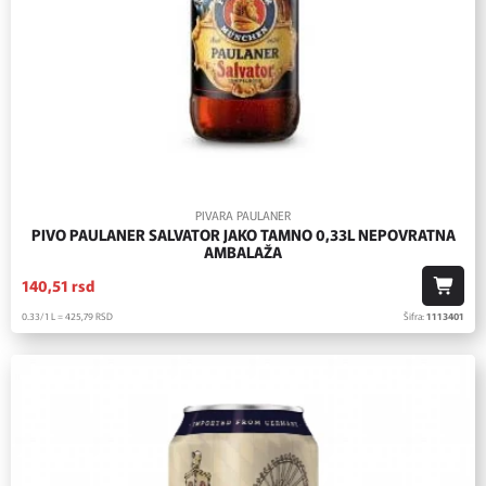
PIVARA PAULANER
PIVO PAULANER SALVATOR JAKO TAMNO 0,33L NEPOVRATNA
AMBALAŽA
140,
51
rsd
0.33/1 L = 425,
79
RSD
Šifra:
1113401