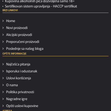
Kupovina alkoholnih pića dozvoljena samo 18+
Sertifikovan sistem upravljanja -
HACCP sertifikat
BRZI LINKOVI
Home
Novi proizvodi
Akcijski proizvodi
Preporučeni proizvodi
Poslednje sa našeg bloga
OPŠTE INFORMACIJE
Najčešća pitanja
Isporuka i odustanak
Uslovi korišćenja
O nama
Politika privatnosti
Nagradne igre
Opšti uslovi kupovine
ADRESA