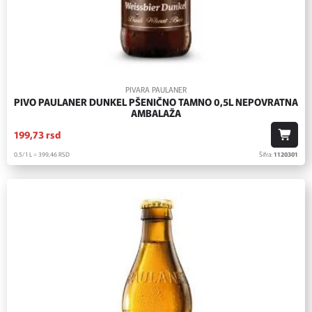
PIVARA PAULANER
PIVO PAULANER DUNKEL PŠENIČNO TAMNO 0,5L NEPOVRATNA
AMBALAŽA
199,
73
rsd
0.5/1 L = 399,
46
RSD
Šifra:
1120301