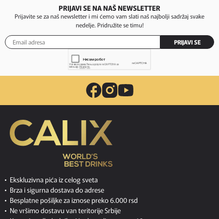
PRIJAVI SE NA NAŠ NEWSLETTER
Prijavite se za naš newsletter i mi ćemo vam slati naš najbolji sadržaj svake
nedelje. Pridružite se timu!
PRIJAVI SE
Ekskluzivna pića iz celog sveta
Brza i sigurna dostava do adrese
Besplatne pošiljke za iznose preko 6.000 rsd
Ne vršimo dostavu van teritorije Srbije