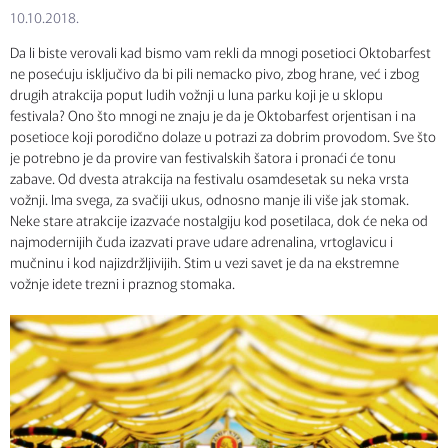
10.10.2018.
Da li biste verovali kad bismo vam rekli da mnogi posetioci Oktobarfest
ne posećuju isključivo da bi pili nemacko pivo, zbog hrane, već i zbog
drugih atrakcija poput ludih vožnji u luna parku koji je u sklopu
festivala? Ono što mnogi ne znaju je da je Oktobarfest orjentisan i na
posetioce koji porodično dolaze u potrazi za dobrim provodom. Sve što
je potrebno je da provire van festivalskih šatora i pronaći će tonu
zabave. Od dvesta atrakcija na festivalu osamdesetak su neka vrsta
vožnji. Ima svega, za svačiji ukus, odnosno manje ili više jak stomak.
Neke stare atrakcije izazvaće nostalgiju kod posetilaca, dok će neka od
najmodernijih čuda izazvati prave udare adrenalina, vrtoglavicu i
mučninu i kod najizdržljivijih. Stim u vezi savet je da na ekstremne
vožnje idete trezni i praznog stomaka.