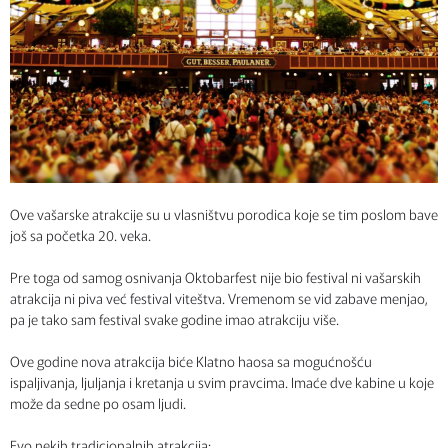
Ove vašarske atrakcije su u vlasništvu porodica koje se tim poslom bave
još sa početka 20. veka.
Pre toga od samog osnivanja Oktobarfest nije bio festival ni vašarskih
atrakcija ni piva već festival viteštva. Vremenom se vid zabave menjao,
pa je tako sam festival svake godine imao atrakciju više.
Ove godine nova atrakcija biće Klatno haosa sa mogućnošću
ispaljivanja, ljuljanja i kretanja u svim pravcima. Imaće dve kabine u koje
može da sedne po osam ljudi.
Evo nekih tradicionalnih atrakcija: