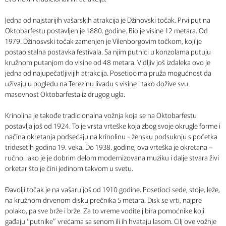
Jedna od najstarijih vašarskih atrakcija je Džinovski točak. Prvi put na
Oktobarfestu postavljen je 1880. godine. Bio je visine 12 metara. Od
1979. Džinosvski točak zamenjen je Vilenborgovim točkom, koji je
postao stalna postavka festivala. Sa njim putnici u konzolama putuju
kružnom putanjom do visine od 48 metara. Vidljiv još izdaleka ovo je
jedna od najupečatljivijih atrakcija. Posetiocima pruža mogućnost da
uživaju u pogledu na Terezinu livadu s visine i tako dožive svu
masovnost Oktobarfesta iz drugog ugla.
Krinolina je takođe tradicionalna vožnja koja se na Oktobarfestu
postavlja još od 1924. To je vrsta vrteške koja zbog svoje okrugle forme i
načina okretanja podsećaju na krinolinu - žensku podsuknju s početka
tridesetih godina 19. veka. Do 1938. godine, ova vrteška je okretana –
ručno. Iako je je dobrim delom modernizovana muziku i dalje stvara živi
orketar što je čini jedinom takvom u svetu.
Đavolji točak je na vašaru još od 1910 godine. Posetioci sede, stoje, leže,
na kružnom drvenom disku prečnika 5 metara. Disk se vrti, najpre
polako, pa sve brže i brže. Za to vreme voditelj bira pomoćnike koji
gađaju “putnike” vrećama sa senom ili ih hvataju lasom. Cilj ove vožnje