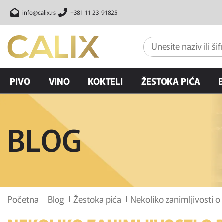
info@calix.rs
+381 11 23-91825
PIVO
VINO
KOKTELI
ŽESTOKA PIĆA
BLOG
Početna
Blog
Žestoka pića
Nekoliko zanimljivosti 