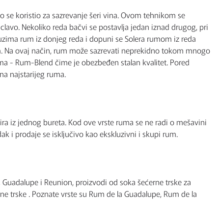
no se koristio za sazrevanje šeri vina. Ovom tehnikom se
lavo. Nekoliko reda bačvi se postavlja jedan iznad drugog, pri
k uzima rum iz donjeg reda i dopuni se Solera rumom iz reda
rum. Na ovaj način, rum može sazrevati neprekidno tokom mnogo
ma - Rum-Blend čime je obezbeđen stalan kvalitet. Pored
ina najstarijeg ruma.
a iz jednog bureta. Kod ove vrste ruma se ne radi o mešavini
k i prodaje se isključivo kao ekskluzivni i skupi rum.
 Guadalupe i Reunion, proizvodi od soka šećerne trske za
rne trske . Poznate vrste su Rum de la Guadalupe, Rum de la