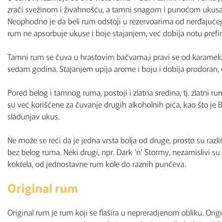
zrači svežinom i živahnošću, a tamni snagom i punoćom ukusa. B
Neophodno je da beli rum odstoji u rezervoarima od nerđajućeg č
rum ne apsorbuje ukuse i boje stajanjem, već dobija notu prefinj
Tamni rum se čuva u hrastovim bačvama,i pravi se od karameli
sedam godina. Stajanjem upija arome i boju i dobija prodoran,
Pored belog i tamnog ruma, postoji i zlatna sredina, tj. zlatni
su već korišćene za čuvanje drugih alkoholnih pića, kao što je
sladunjav ukus.
Ne može se reći da je jedna vrsta bolja od druge, prosto su različ
bez belog ruma. Neki drugi, npr. Dark ‘n’ Stormy, nezamislivi s
koktela, od jednostavne rum kole do raznih punčeva.
Original rum
Original rum je rum koji se flašira u nepreradjenom obliku. Origi