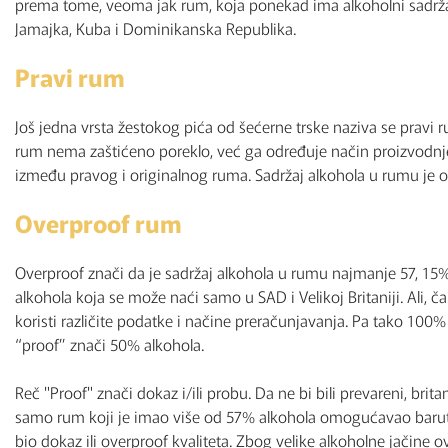
prema tome, veoma jak rum, koja ponekad ima alkoholni sadržaj
Jamajka, Kuba i Dominikanska Republika.
Pravi rum
Još jedna vrsta žestokog pića od šećerne trske naziva se pravi r
rum nema zaštićeno poreklo, već ga određuje način proizvodnje.
između pravog i originalnog ruma. Sadržaj alkohola u rumu je 
Overproof rum
Overproof znači da je sadržaj alkohola u rumu najmanje 57, 15%.
alkohola koja se može naći samo u SAD i Velikoj Britaniji. Ali, č
koristi različite podatke i načine preračunjavanja. Pa tako 100
“proof” znači 50% alkohola.
Reč "Proof" znači dokaz i/ili probu. Da ne bi bili prevareni, brit
samo rum koji je imao više od 57% alkohola omogućavao barutu 
bio dokaz ili overproof kvaliteta. Zbog velike alkoholne jačine o