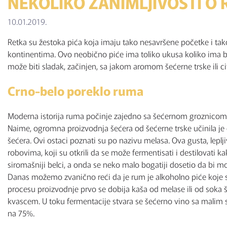
NEKOLIKO ZANIMLJIVOSTI O
10.01.2019.
Retka su žestoka pića koja imaju tako nesavršene početke i tako 
kontinentima. Ovo neobično piće ima toliko ukusa koliko ima b
može biti sladak, začinjen, sa jakom aromom šećerne trske ili c
Crno-belo poreklo ruma
Moderna istorija ruma počinje zajedno sa šećernom groznicom u
Naime, ogromna proizvodnja šećera od šećerne trske učinila je 
šećera. Ovi ostaci poznati su po nazivu melasa. Ova gusta, leplj
robovima, koji su otkrili da se može fermentisati i destilovati k
siromašniji belci, a onda se neko malo bogatiji dosetio da bi m
Danas možemo zvanično reći da je rum je alkoholno piće koje se 
procesu proizvodnje prvo se dobija kaša od melase ili od soka 
kvascem. U toku fermentacije stvara se šećerno vino sa malim 
na 75%.