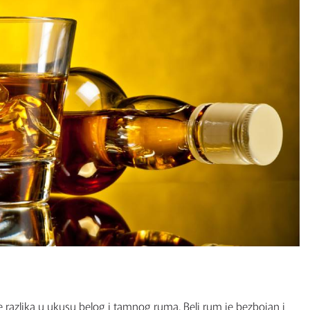
je razlika u ukusu belog i tamnog ruma. Beli rum je bezbojan i