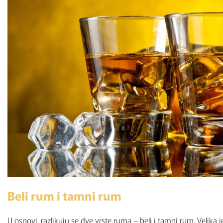
Beli rum i tamni rum
U osnovi, razlikuju se dve vrste ruma – beli i tamni rum. Velika 