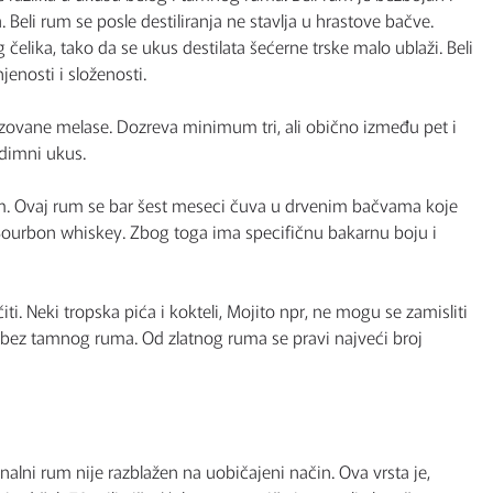
eli rum se posle destiliranja ne stavlja u hrastove bačve.
elika, tako da se ukus destilata šećerne trske malo ublaži. Beli
enosti i složenosti.
zovane melase. Dozreva minimum tri, ali obično između pet i
 dimni ukus.
 rum. Ovaj rum se bar šest meseci čuva u drvenim bačvama koje
 Bourbon whiskey. Zbog toga ima specifičnu bakarnu boju i
iti. Neki tropska pića i kokteli, Mojito npr, ne mogu se zamisliti
u bez tamnog ruma. Od zlatnog ruma se pravi najveći broj
nalni rum nije razblažen na uobičajeni način. Ova vrsta je,