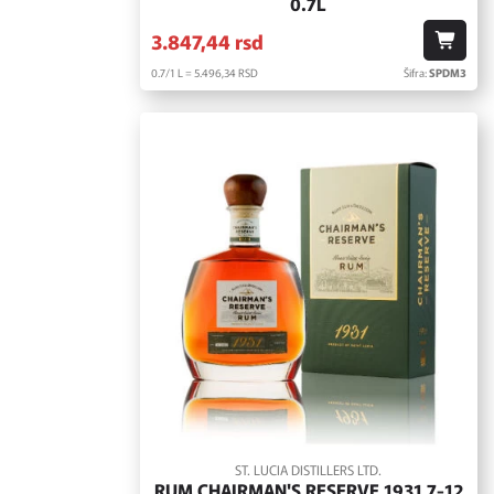
0.7L
3.847,
44
rsd
0.7/1 L = 5.496,
34
RSD
Šifra:
SPDM3
ST. LUCIA DISTILLERS LTD.
RUM CHAIRMAN'S RESERVE 1931 7-12