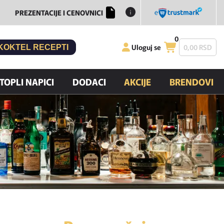
PREZENTACIJE I CENOVNICI
0
Uloguj se
0,
00
RSD
KOKTEL RECEPTI
TOPLI NAPICI
DODACI
AKCIJE
BRENDOVI