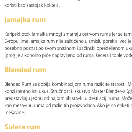
koristi kao sastojak koktela.
Jamajka rum
Karipski otok Jamajka mnogi smatraju ostrvom ruma jer se ta
Evropu. Ime Jamajka rum nije zaštićeno u smislu porekla, već 
posebno poznat po svom snažnom i začinski opredeljenom ukuso
(grog je alkoholno piće napravljeno od ruma, šećera i tople vode
Blended rum
Blended Rum se dobija kombinacijom ruma različite starosti. Me
konzistentno isti ukus. Stručnost i iskustvo Master Blender-a 
predstavljaju jednu od najbitnijih stavki u destilaciji ruma. Mož
kao mešavinu ruma od različitih proizvođača. Ako je na etiketi
mešavine.
Solera rum