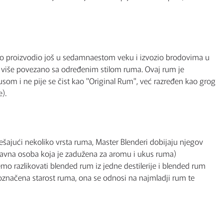
mo proizvodio još u sedamnaestom veku i izvozio brodovima u
je više povezano sa određenim stilom ruma. Ovaj rum je
m i ne pije se čist kao "Original Rum", već razređen kao grog
).
šajući nekoliko vrsta ruma, Master Blenderi dobijaju njegov
(glavna osoba koja je zadužena za aromu i ukus ruma)
emo razlikovati blended rum iz jedne destilerije i blended rum
 označena starost ruma, ona se odnosi na najmladji rum te