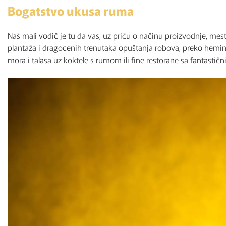
Bogatstvo ukusa ruma
Naš mali vodič je tu da vas, uz priču o načinu proizvodnje, me
plantaža i dragocenih trenutaka opuštanja robova, preko heming
mora i talasa uz koktele s rumom ili fine restorane sa fantast