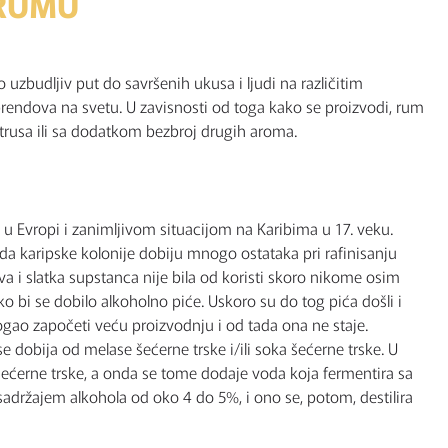
 RUMU
uzbudljiv put do savršenih ukusa i ljudi na različitim
rendova na svetu. U zavisnosti od toga kako se proizvodi, rum
itrusa ili sa dodatkom bezbroj drugih aroma.
 Evropi i zanimljivom situacijom na Karibima u 17. veku.
da karipske kolonije dobiju mnogo ostataka pri rafinisanju
iva i slatka supstanca nije bila od koristi skoro nikome osim
ako bi se dobilo alkoholno piće. Uskoro su do tog pića došli i
ogao započeti veću proizvodnju i od tada ona ne staje.
dobija od melase šećerne trske i/ili soka šećerne trske. U
šećerne trske, a onda se tome dodaje voda koja fermentira sa
sadržajem alkohola od oko 4 do 5%, i ono se, potom, destilira