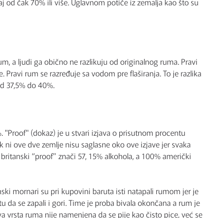
 od čak 70% ili više. Uglavnom potiče iz zemalja kao što su
um, a ljudi ga obično ne razlikuju od originalnog ruma. Pravi
 Pravi rum se razređuje sa vodom pre flaširanja. To je razlika
od 37,5% do 40%.
 "Proof" (dokaz) je u stvari izjava o prisutnom procentu
ak ni ove dve zemlje nisu saglasne oko ove izjave jer svaka
% britanski “proof” znači 57, 15% alkohola, a 100% američki
anski mornari su pri kupovini baruta isti natapali rumom jer je
da se zapali i gori. Time je proba bivala okončana a rum je
va vrsta ruma nije namenjena da se pije kao čisto pice, već se