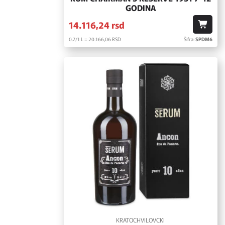
GODINA
14.116,
24
rsd
0.7/1 L = 20.166,
06
RSD
Šifra:
SPDM6
KRATOCHVILOVCKI