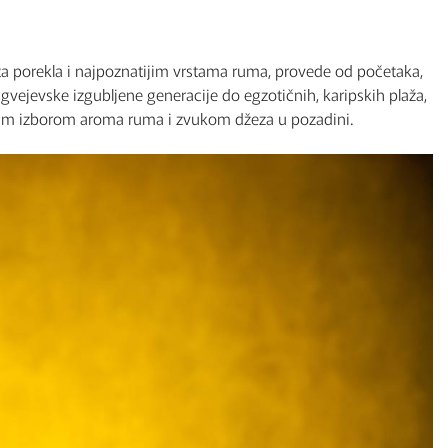
sta porekla i najpoznatijim vrstama ruma, provede od početaka,
vejevske izgubljene generacije do egzotičnih, karipskih plaža,
ičnim izborom aroma ruma i zvukom džeza u pozadini.