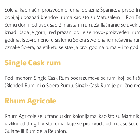
Solera, kao način proizvodnje ruma, dolazi iz Španije, a prvobit
dobijaju poznati brendovi ruma kao što su Matusalem ili Ron Esc
čemu donji red uvek sadrži najstariji rum. Za flaširanje se uve
iznad. Kada je gornji red prazan, dolije se novo-proizvedeni 
godina. Istovremeno, u sistemu Solera stvorena je mešavina ru
oznake Solera, na etiketu se stavlja broj godina ruma – i to god
Single Cask rum
Pod imenom Single Cask Rum podrazumeva se rum, koji se flašir
(Blended Rum, ni o Solera Rumu. Single Cask Rum je prilično reda
Rhum Agricole
Rhum Agricole se u francuskim kolonijama, kao što su Martinik,
razliku od drugih vrsta ruma, koje se proizvode od melase šeće
Guiane ili Rum de la Reunion.