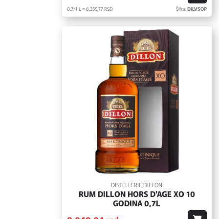
0.7/1 L = 6.355,
77
RSD
Šifra:
DILVSOP
DISTELLERIE DILLON
RUM DILLON HORS D'AGE XO 10
GODINA 0,7L