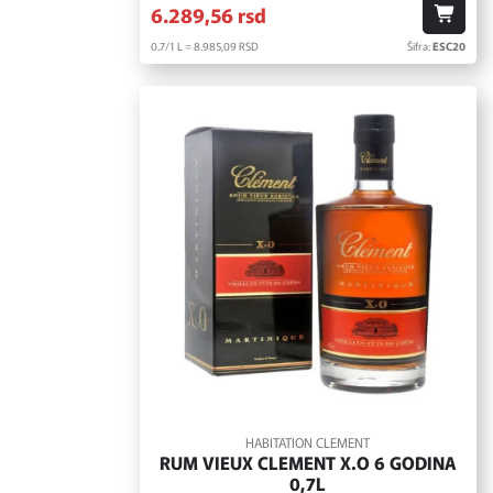
6.289,
56
rsd
0.7/1 L = 8.985,
09
RSD
Šifra:
ESC20
HABITATION CLEMENT
RUM VIEUX CLEMENT X.O 6 GODINA
0,7L