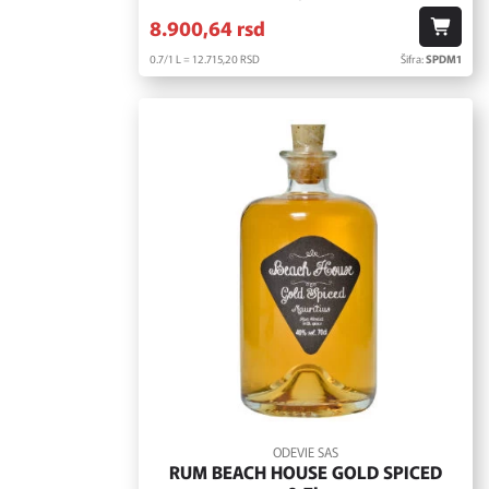
8.900,
64
rsd
0.7/1 L = 12.715,
20
RSD
Šifra:
SPDM1
ODEVIE SAS
RUM BEACH HOUSE GOLD SPICED