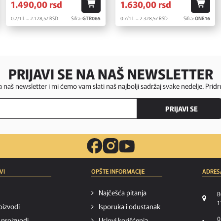
1.490,
00
rsd
1.630,
00
rsd
0.7/1 L = 2.128,
57
RSD
Šifra:
GTR065
0.7/1 L = 2.328,
57
RSD
Šifra:
ONE16
PRIJAVI SE NA NAŠ NEWSLETTER
za naš newsletter i mi ćemo vam slati naš najbolji sadržaj svake nedelje. Pridr
PRIJAVI SE
VI
OPŠTE INFORMACIJE
ADRES
Najčešća pitanja
B
1
oizvodi
Isporuka i odustanak
0
i proizvodi
Uslovi korišćenja