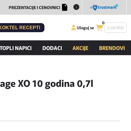
PREZENTACIJE I CENOVNICI
0
Uloguj se
0,
00
RSD
KOKTEL RECEPTI
TOPLI NAPICI
DODACI
AKCIJE
BRENDOVI
age XO 10 godina 0,7l