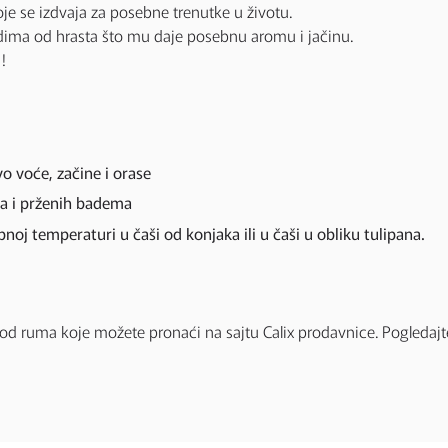
e se izdvaja za posebne trenutke u životu.
dima od hrasta što mu daje posebnu aromu i jačinu.
!
voće, začine i orase
́a i prženih badema
noj temperaturi u čaši od konjaka ili u čaši u obliku tulipana.
di od ruma koje možete pronaći na sajtu Calix prodavnice. Pogleda