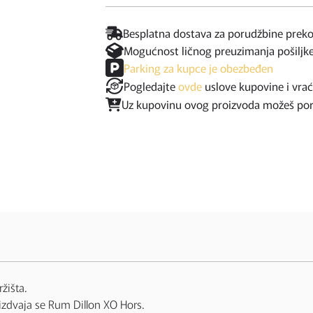
Besplatna dostava za porudžbine prek
Mogućnost ličnog preuzimanja pošiljk
Parking za kupce je obezbeđen
Pogledajte
ovde
uslove kupovine i vra
Uz kupovinu ovog proizvoda možeš poruč
žišta.
 izdvaja se Rum Dillon XO Hors.