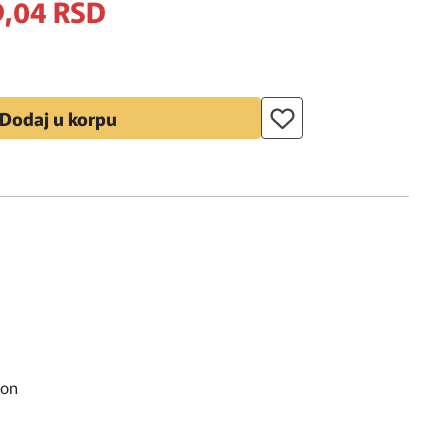
,
04
RSD
Dodaj u korpu
lon