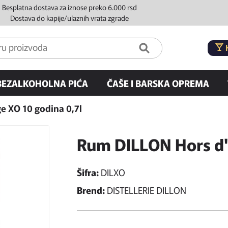
Besplatna dostava za iznose preko 6.000 rsd
Dostava do kapije/ulaznih vrata zgrade
BEZALKOHOLNA PIĆA
ČAŠE I BARSKA OPREMA
e XO 10 godina 0,7l
Rum DILLON Hors d'
Šifra:
DILXO
Brend:
DISTELLERIE DILLON