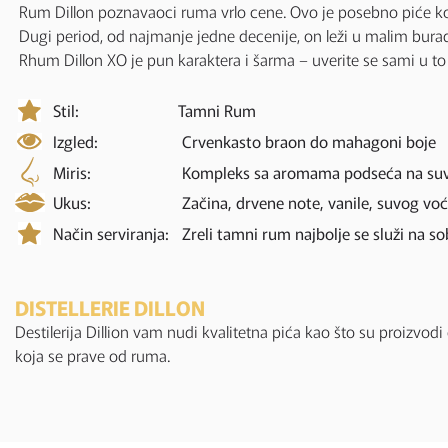
Rum Dillon poznavaoci ruma vrlo cene. Ovo je posebno piće koj
Dugi period, od najmanje jedne decenije, on leži u malim bura
Rhum Dillon XO je pun karaktera i šarma – uverite se sami u to 
Stil:
Tamni Rum
Izgled:
Crvenkasto braon do mahagoni boje
Miris:
Kompleks sa aromama podseća na suvo 
Ukus:
Začina, drvene note, vanile, suvog voc
Način serviranja:
Zreli tamni rum najbolje se služi na sob
DISTELLERIE DILLON
Destilerija Dillion vam nudi kvalitetna pića kao što su proizvo
koja se prave od ruma.