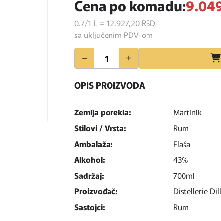
Cena po komadu:
9.049
0.7/1 L = 12.927,
20
RSD
sa uključenim PDV-om
Količina
OPIS PROIZVODA
Zemlja porekla:
Martinik
Stilovi / Vrsta:
Rum
Ambalaža:
Flaša
Alkohol:
43%
Sadržaj:
700ml
Proizvođač:
Distellerie Dil
Sastojci:
Rum