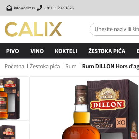
info@calix.rs
+381 11 23-91825
PIVO
VINO
KOKTELI
ŽESTOKA PIĆA
Početna
Žestoka pića
Rum
Rum DILLON Hors d'ag