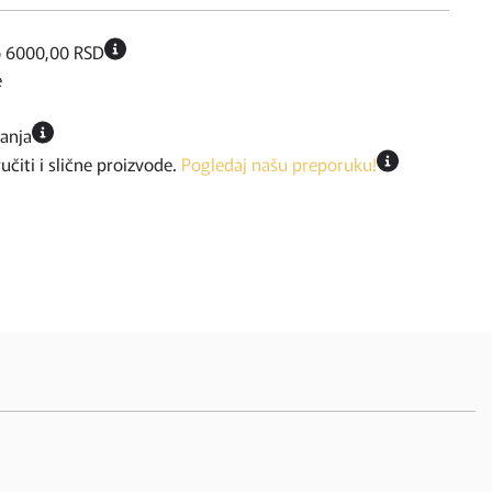
o 6000,00 RSD
e
ćanja
iti i slične proizvode.
Pogledaj našu preporuku!