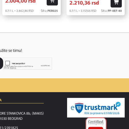
2.004,
00
rsd
2.210,
36
rsd
0.7/1 L = 2.862,
86
RSD
Šifra:
PER025
0.7/1 L = 3.157,
66
RSD
Šifra:
PP-0EF-40
užite se timu!
A
ORE STANKOVICA 8b, (MAKIS)
1030 BEOGRAD
11/2391825