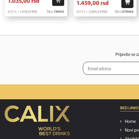
1.035,
00
rsd
1.459,
00
rsd
0.7/1 L = 1.478,
57
RSD
Šifra:
TM003
0.7/1 L = 2.084,
29
RSD
Šifra:
GTR064
Prijavite se 
BRZI LINKO
Home
Novi pr
Akcijsk