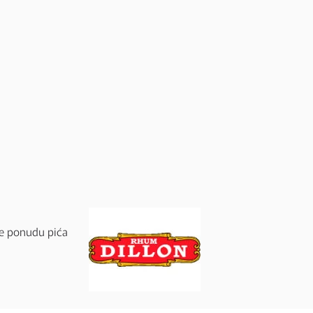
jte ponudu pića