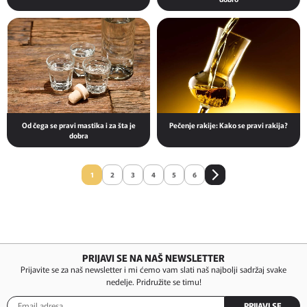
Od čega se pravi mastika i za šta je
Pečenje rakije: Kako se pravi rakija?
dobra
1
2
3
4
5
6
PRIJAVI SE NA NAŠ NEWSLETTER
Prijavite se za naš newsletter i mi ćemo vam slati naš najbolji sadržaj svake
nedelje. Pridružite se timu!
PRIJAVI SE