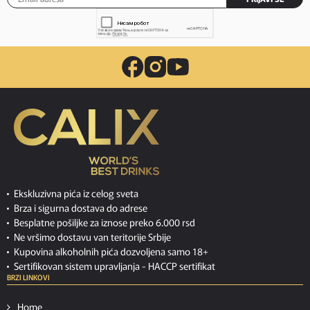
Ekskluzivna pića iz celog sveta
Brza i sigurna dostava do adrese
Besplatne pošiljke za iznose preko 6.000 rsd
Ne vršimo dostavu van teritorije Srbije
Kupovina alkoholnih pića dozvoljena samo 18+
Sertifikovan sistem upravljanja -
HACCP sertifikat
BRZI LINKOVI
Home