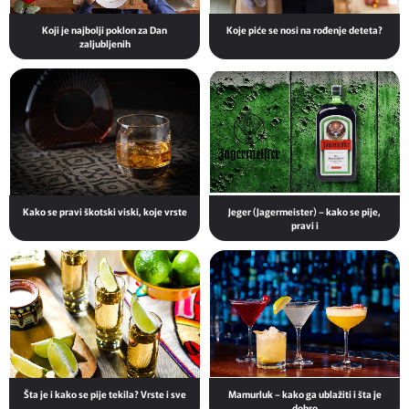
Koji je najbolji poklon za Dan
Koje piće se nosi na rođenje deteta?
zaljubljenih
Kako se pravi škotski viski, koje vrste
Jeger (Jagermeister) – kako se pije,
pravi i
Šta je i kako se pije tekila? Vrste i sve
Mamurluk – kako ga ublažiti i šta je
dobro