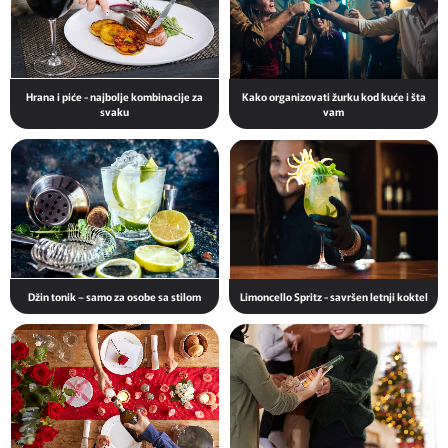
Hrana i piće - najbolje kombinacije za
Kako organizovati žurku kod kuće i šta
svaku
vam
Džin tonik – samo za osobe sa stilom
Limoncello Spritz - savršen letnji koktel