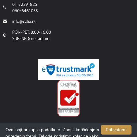
011/2391825
060/6461055
info@calix.rs
PON-PET: 8:00-16:00
SUB-NED: ne radimo
Ovaj sajt prikuplja podatke o ličnosti korišćenjem
Prihvatam!
određenih formi. Takođe koristimo kolačiće kako