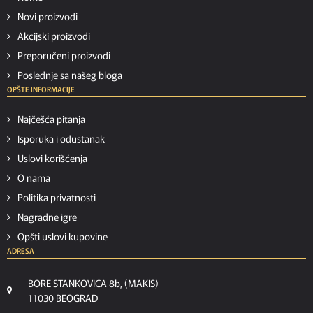
Novi proizvodi
Akcijski proizvodi
Preporučeni proizvodi
Poslednje sa našeg bloga
OPŠTE INFORMACIJE
Najčešća pitanja
Isporuka i odustanak
Uslovi korišćenja
O nama
Politika privatnosti
Nagradne igre
Opšti uslovi kupovine
ADRESA
BORE STANKOVICA 8b, (MAKIS)
11030 BEOGRAD