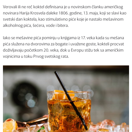
Verovali ili ne reč koktel definisana je u novinskom članku američkog
novinara Harija Krosvela daleke 1806. godine, 13. maja, koji se slavi kao
svetski dan koktela, kao stimulativno piće koje je nastalo mešavinom
alkoholnog pića, šećera, vode i bitera.
Iako se mešavine pića pominju u knjigama iz 17. veka kada su mešana
pića služena na dvorovima za bogate i uvažene goste, kokteli procvat
doživljavaju početkom 20. veka, dok u Evropu stižu tek sa američkim
vojnicima u toku Prvog svetskog rata.