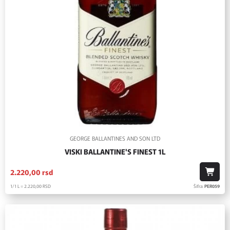
GEORGE BALLANTINES AND SON LTD
VISKI BALLANTINE'S FINEST 1L
2.220,
00
rsd
1/1 L = 2.220,
00
RSD
Šifra:
PER059