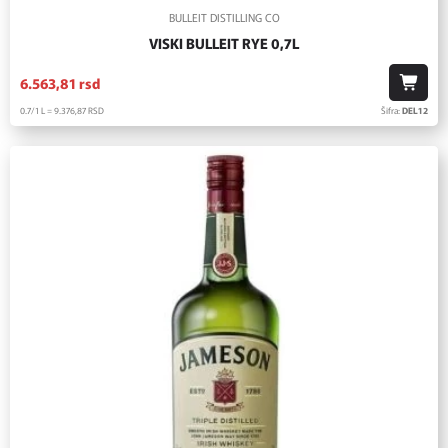
BULLEIT DISTILLING CO
VISKI BULLEIT RYE 0,7L
6.563,
81
rsd
0.7/1 L = 9.376,
87
RSD
Šifra:
DEL12