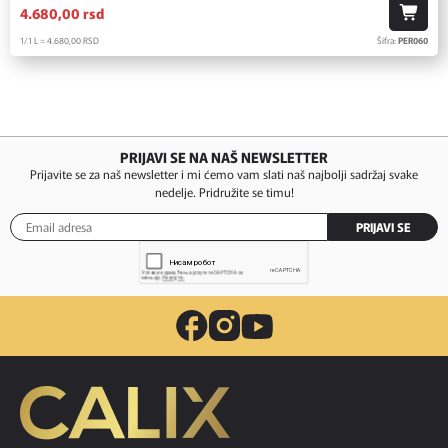
4.680,
00
rsd
1/1 L = 4.680,
00
RSD
Šifra:
PER060
PRIJAVI SE NA NAŠ NEWSLETTER
Prijavite se za naš newsletter i mi ćemo vam slati naš najbolji sadržaj svake
nedelje. Pridružite se timu!
PRIJAVI SE