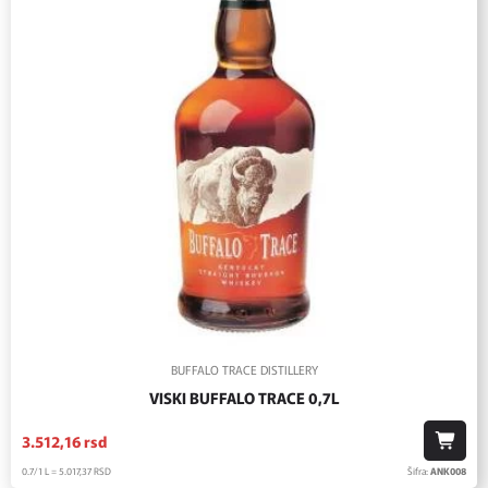
BUFFALO TRACE DISTILLERY
VISKI BUFFALO TRACE 0,7L
3.512,
16
rsd
0.7/1 L = 5.017,
37
RSD
Šifra:
ANK008