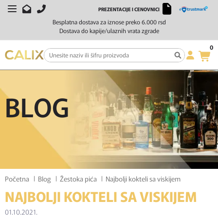
PREZENTACIJE I CENOVNICI
Besplatna dostava za iznose preko 6.000 rsd
Dostava do kapije/ulaznih vrata zgrade
0
BLOG
Početna
Blog
Žestoka pića
Najbolji kokteli sa viskijem
NAJBOLJI KOKTELI SA VISKIJEM
01.10.2021.