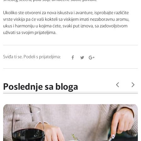
Ukoliko ste otvoreni za nova iskustva i avanture, isprobajte različite
vrste viskija pa će vaši kokteli sa viskijem imati nezaboravnu aromu,
ukus i harmoniju u kojima ćete, svaki put iznova, sa zadovoljstvom
uživati sa svojim prijateljima.
Sviđa ti se. Podeli s prijateljima:
Poslednje sa bloga