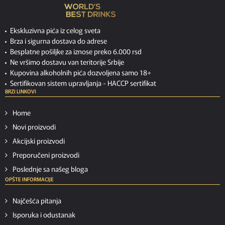
Ekskluzivna pića iz celog sveta
Brza i sigurna dostava do adrese
Besplatne pošiljke za iznose preko 6.000 rsd
Ne vršimo dostavu van teritorije Srbije
Kupovina alkoholnih pića dozvoljena samo 18+
Sertifikovan sistem upravljanja -
HACCP sertifikat
BRZI LINKOVI
Home
Novi proizvodi
Akcijski proizvodi
Preporučeni proizvodi
Poslednje sa našeg bloga
OPŠTE INFORMACIJE
Najčešća pitanja
Isporuka i odustanak