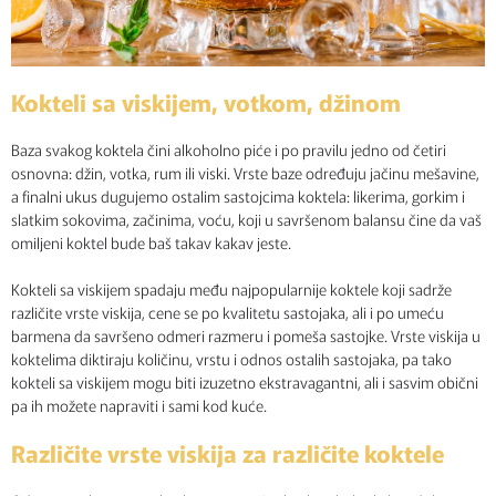
Kokteli sa viskijem, votkom, džinom
Baza svakog koktela čini alkoholno piće i po pravilu jedno od četiri
osnovna: džin, votka, rum ili viski. Vrste baze određuju jačinu mešavine,
a finalni ukus dugujemo ostalim sastojcima koktela: likerima, gorkim i
slatkim sokovima, začinima, voću, koji u savršenom balansu čine da vaš
omiljeni koktel bude baš takav kakav jeste.
Kokteli sa viskijem spadaju među najpopularnije koktele koji sadrže
različite vrste viskija, cene se po kvalitetu sastojaka, ali i po umeću
barmena da savršeno odmeri razmeru i pomeša sastojke. Vrste viskija u
koktelima diktiraju količinu, vrstu i odnos ostalih sastojaka, pa tako
kokteli sa viskijem mogu biti izuzetno ekstravagantni, ali i sasvim obični
pa ih možete napraviti i sami kod kuće.
Različite vrste viskija za različite koktele