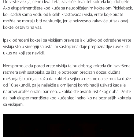
Od vrste viskija, cene i kvaliteta, zavisiće i kvalitet koktela koji dobijete.
Ako eksperimentišete kod kuće sa neuobičajenim koktelom Pickleback,
koji sadrži samo vodu od kiselih krastavaca i viski, vrste koje birate
možda ne moraju biti najskuplje, jer je neizvesno kakav će utisak ovaj
koktel ostaviti na vas.
Ipak, određeni kokteli sa viskijem prave se isključivo od određene vrste
viskija što u sinergiji sa ostalim sastojcima daje prepoznatljiv i uvek isti
ukus na koji ste navikli.
Neosporno je da pored vrste viskija tajnu dobrog koktela čini savršena
razmera svih sastojaka, za šta je potreban precizan dozer, dužina
mešanja (stručnjaci kažu da koktel u šejkeru ne sme da se mućka duže
od 10 sekundi), pa je najlakše u omiljenoj kombinaciji uživati kada je
napravi profesionalni barmen. Ukoliko ste avanturističkog duha i želite
da ipak eksperimentišete kod kuće sledi nekoliko najpoznatijih koktela
sa viskijem.