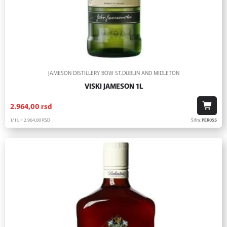
JAMESON DISTILLERY BOW ST.DUBLIN AND MIDLETON
VISKI JAMESON 1L
2.964,
00
rsd
1/1 L = 2.964,
00
RSD
Šifra:
PER055