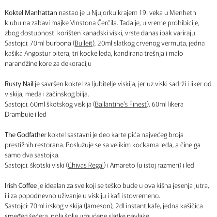
Koktel Manhattan
nastao je u Njujorku krajem 19. veka u Menhetn
klubu na zabavi majke Vinstona Čerčila. Tada je, u vreme prohibicije,
zbog dostupnosti korišten kanadski viski, vrste danas ipak variraju.
Sastojci: 70ml burbona (
Bulleit
), 20ml slatkog crvenog vermuta, jedna
kašika Angostur bitera, tri kocke leda, kandirana trešnja i malo
narandžine kore za dekoraciju
Rusty Nail
je savršen koktel za ljubitelje viskija, jer uz viski sadrži i liker od
viskija, meda i začinskog bilja.
Sastojci: 60ml škotskog viskija (
Ballantine's Finest
), 60ml likera
Drambuie i led
The Godfather
koktel sastavni je deo karte pića najvećeg broja
prestižnih restorana. Poslužuje se sa velikim kockama leda, a čine ga
samo dva sastojka.
Sastojci: škotski viski (
Chivas Regal
) i Amareto (u istoj razmeri) i led
Irish Coffee
je idealan za sve koji se teško bude u ova kišna jesenja jutra,
ili za popodnevno uživanje u viskiju i kafi istovremeno.
Sastojci: 70ml irskog viskija (
Jameson
), 2dl instant kafe, jedna kašičica
smeđeg šećera, pola šolje umućene slatke pavlake