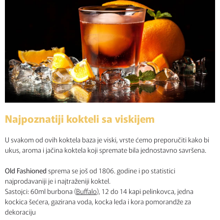
Najpoznatiji kokteli sa viskijem
U svakom od ovih koktela baza je viski, vrste ćemo preporučiti kako bi
ukus, aroma i jačina koktela koji spremate bila jednostavno savršena.
Old Fashioned
sprema se još od 1806. godine i po statistici
najprodavaniji je i najtraženiji koktel.
Sastojci: 60ml burbona (
Buffalo
), 12 do 14 kapi pelinkovca, jedna
kockica šećera, gazirana voda, kocka leda i kora pomorandže za
dekoraciju