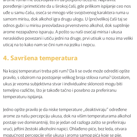
poređenje i primetićete da u širokoj čaši, gde prilikom ispijanje ceo nos
uđe u samu čašu, oseća se mnogo više svojstvenog karaktera ruma u
samom mirisu, dok alkohol igra drugu ulogu. U (pre)velikoj čaši taj se
odnos gubi i u mirisu preovladava prvenstveno alkohol, dok suptilnije
arome nezapaženo isparuju. A pošto su naši osećaji mirisa i ukusa
neraskidivo povezani i utiču jedni na druge, prvi utisak u nosu ima veliki
uticaj na to kako nam se čini rum na jeziku i nepcu.
4. Savršena temperatura
Na kojoj temperaturi treba piti rum? Da li se ovde može odrediti opšte
pravilo, s obzirom na postojanje velikog broja stilova ruma? Uostalom,
ukus je veoma subjektivna stvar i individualne sklonosti mogu biti
temeljno različite, što je takođe tačno i posebno za preferiranu
temperaturu ispijanja.
Jedno opšte pravilo je da niske temperature „deaktiviraju“ određene
arome za našu percepciju ukusa, dok na višim temperaturama alkohol
postaje sve dominantniji, što je jedan od razloga zašto se preferiraju
vrući, jeftini žestoki alkoholni napici. Ohlađeno piće, bez leda, otvara
mogućnost percepcije više ukusa i aroma samog pića koje se pije.