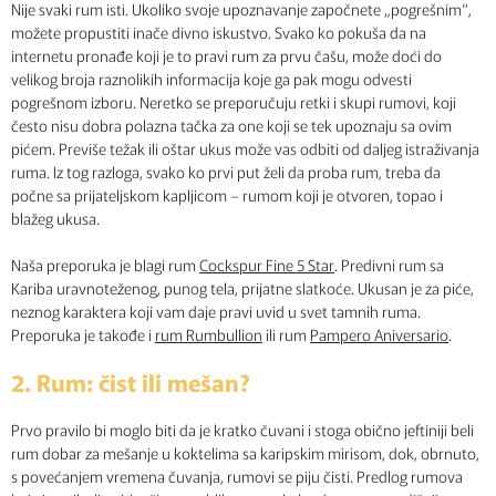
Nije svaki rum isti. Ukoliko svoje upoznavanje započnete „pogrešnim“,
možete propustiti inače divno iskustvo. Svako ko pokuša da na
internetu pronađe koji je to pravi rum za prvu čašu, može doći do
velikog broja raznolikih informacija koje ga pak mogu odvesti
pogrešnom izboru. Neretko se preporučuju retki i skupi rumovi, koji
često nisu dobra polazna tačka za one koji se tek upoznaju sa ovim
pićem. Previše težak ili oštar ukus može vas odbiti od daljeg istraživanja
ruma. Iz tog razloga, svako ko prvi put želi da proba rum, treba da
počne sa prijateljskom kapljicom – rumom koji je otvoren, topao i
blažeg ukusa.
Naša preporuka je blagi rum
Cockspur Fine 5 Star
. Predivni rum sa
Kariba uravnoteženog, punog tela, prijatne slatkoće. Ukusan je za piće,
neznog karaktera koji vam daje pravi uvid u svet tamnih ruma.
Preporuka je takođe i
rum Rumbullion
ili rum
Pampero Aniversario
.
2. Rum: čist ili mešan?
Prvo pravilo bi moglo biti da je kratko čuvani i stoga obično jeftiniji beli
rum dobar za mešanje u koktelima sa karipskim mirisom, dok, obrnuto,
s povećanjem vremena čuvanja, rumovi se piju čisti. Predlog rumova