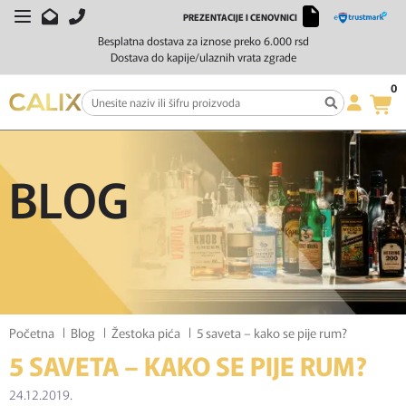
PREZENTACIJE I CENOVNICI
Besplatna dostava za iznose preko 6.000 rsd
Dostava do kapije/ulaznih vrata zgrade
0
BLOG
Početna
Blog
Žestoka pića
5 saveta – kako se pije rum?
5 SAVETA – KAKO SE PIJE RUM?
24.12.2019.