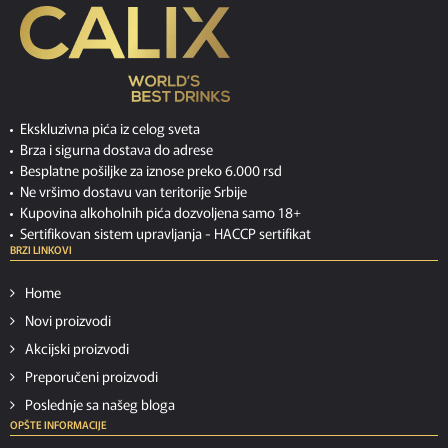
Ekskluzivna pića iz celog sveta
Brza i sigurna dostava do adrese
Besplatne pošiljke za iznose preko 6.000 rsd
Ne vršimo dostavu van teritorije Srbije
Kupovina alkoholnih pića dozvoljena samo 18+
Sertifikovan sistem upravljanja -
HACCP sertifikat
BRZI LINKOVI
Home
Novi proizvodi
Akcijski proizvodi
Preporučeni proizvodi
Poslednje sa našeg bloga
OPŠTE INFORMACIJE