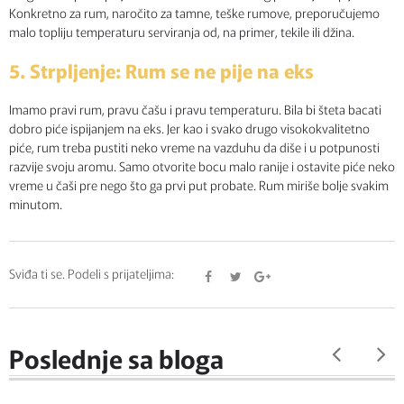
Konkretno za rum, naročito za tamne, teške rumove, preporučujemo
malo topliju temperaturu serviranja od, na primer, tekile ili džina.
5. Strpljenje: Rum se ne pije na eks
Imamo pravi rum, pravu čašu i pravu temperaturu. Bila bi šteta bacati
dobro piće ispijanjem na eks. Jer kao i svako drugo visokokvalitetno
piće, rum treba pustiti neko vreme na vazduhu da diše i u potpunosti
razvije svoju aromu. Samo otvorite bocu malo ranije i ostavite piće neko
vreme u čaši pre nego što ga prvi put probate. Rum miriše bolje svakim
minutom.
Sviđa ti se. Podeli s prijateljima:
Poslednje sa bloga