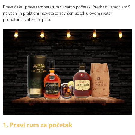
Prava čaša i prava temperatura su samo početak. Predstavljamo vam 5
najvažnijih praktičnih saveta za savršen užitak u ovom svetski
poznatom i voljenom piću.
1. Pravi rum za početak