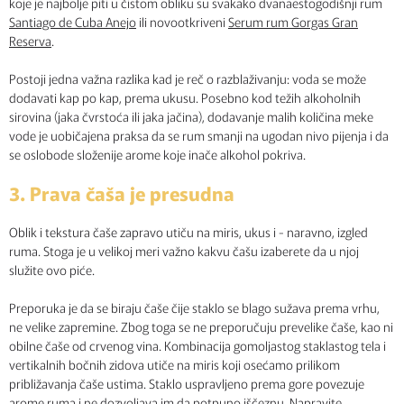
koje je najbolje piti u čistom obliku su svakako dvanaestogodišnji rum
Santiago de Cuba Anejo
ili novootkriveni
Serum rum Gorgas Gran
Reserva
.
Postoji jedna važna razlika kad je reč o razblaživanju: voda se može
dodavati kap po kap, prema ukusu. Posebno kod težih alkoholnih
sirovina (jaka čvrstoća ili jaka jačina), dodavanje malih količina meke
vode je uobičajena praksa da se rum smanji na ugodan nivo pijenja i da
se oslobode složenije arome koje inače alkohol pokriva.
3. Prava čaša je presudna
Oblik i tekstura čaše zapravo utiču na miris, ukus i - naravno, izgled
ruma. Stoga je u velikoj meri važno kakvu čašu izaberete da u njoj
služite ovo piće.
Preporuka je da se biraju čaše čije staklo se blago sužava prema vrhu,
ne velike zapremine. Zbog toga se ne preporučuju prevelike čaše, kao ni
obilne čaše od crvenog vina. Kombinacija gomoljastog staklastog tela i
vertikalnih bočnih zidova utiče na miris koji osećamo prilikom
približavanja čaše ustima. Staklo uspravljeno prema gore povezuje
arome ruma i ne dozvoljava im da potpuno iščeznu. Napravite