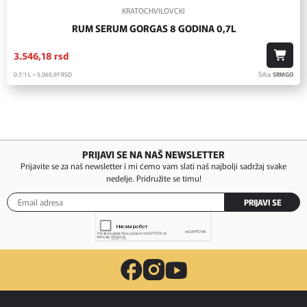
KRATOCHVILOVCKI
RUM SERUM GORGAS 8 GODINA 0,7L
3.546,
18
rsd
0.7/1 L = 5.065,
97
RSD
Šifra:
SRMGO
PRIJAVI SE NA NAŠ NEWSLETTER
Prijavite se za naš newsletter i mi ćemo vam slati naš najbolji sadržaj svake
nedelje. Pridružite se timu!
PRIJAVI SE