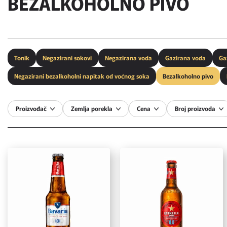
BEZALKOHOLNO PIVO
Tonik
Negazirani sokovi
Negazirana voda
Gazirana voda
Ga
Negazirani bezalkoholni napitak od voćnog soka
Bezalkoholno pivo
Proizvođač
Zemlja porekla
Cena
Broj proizvoda