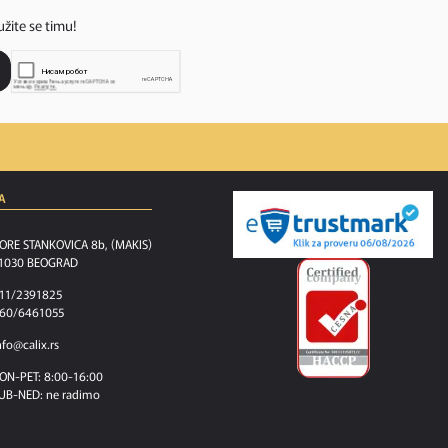
užite se timu!
A
ORE STANKOVICA 8b, (MAKIS)
1030 BEOGRAD
11/2391825
60/6461055
nfo@calix.rs
ON-PET: 8:00-16:00
UB-NED: ne radimo