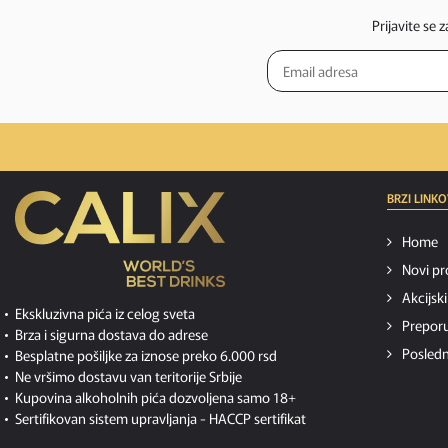
Prijavite se 
BRZI LINKO
Home
Novi pr
Akcijsk
Ekskluzivna pića iz celog sveta
Preporu
Brza i sigurna dostava do adrese
Posledn
Besplatne pošiljke za iznose preko 6.000 rsd
Ne vršimo dostavu van teritorije Srbije
Kupovina alkoholnih pića dozvoljena samo 18+
Sertifikovan sistem upravljanja -
HACCP sertifikat