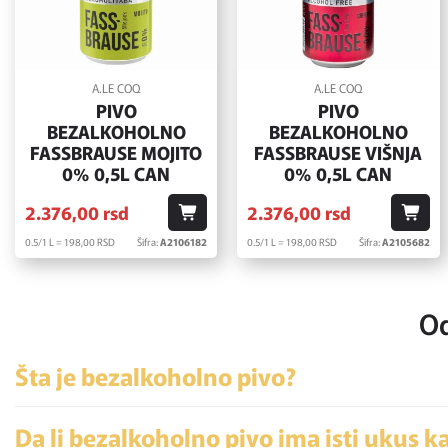
A.LE COQ
A.LE COQ
PIVO
PIVO
BEZALKOHOLNO
BEZALKOHOLNO
FASSBRAUSE MOJITO
FASSBRAUSE VIŠNJA
0% 0,5L CAN
0% 0,5L CAN
2.376,
00
rsd
2.376,
00
rsd
0.5/1 L = 198,
00
RSD
Šifra:
A2106182
0.5/1 L = 198,
00
RSD
Šifra:
A2105682
Od
Šta je bezalkoholno pivo?
Da li bezalkoholno pivo ima isti ukus k