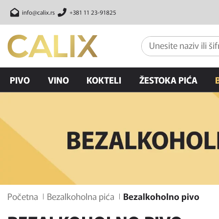
info@calix.rs
+381 11 23-91825
PIVO
VINO
KOKTELI
ŽESTOKA PIĆA
Početna
Bezalkoholna pića
Bezalkoholno pivo