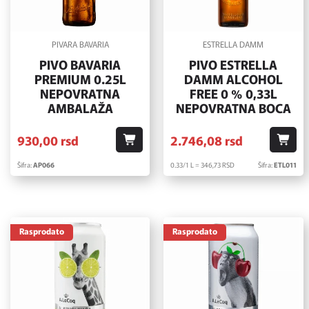
PIVARA BAVARIA
ESTRELLA DAMM
PIVO BAVARIA
PIVO ESTRELLA
PREMIUM 0.25L
DAMM ALCOHOL
NEPOVRATNA
FREE 0 % 0,33L
AMBALAŽA
NEPOVRATNA BOCA
930,
00
rsd
2.746,
08
rsd
Šifra:
AP066
0.33/1 L = 346,
73
RSD
Šifra:
ETL011
Rasprodato
Rasprodato