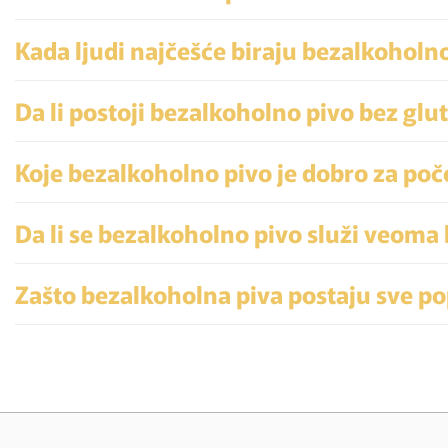
Kada ljudi najčešće biraju bezalkoholn
Da li postoji bezalkoholno pivo bez glu
Koje bezalkoholno pivo je dobro za poč
Da li se bezalkoholno pivo služi veoma
Zašto bezalkoholna piva postaju sve po