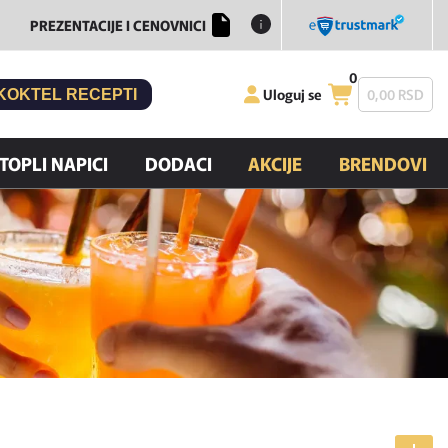
PREZENTACIJE I CENOVNICI
0
Uloguj se
0,
00
RSD
KOKTEL RECEPTI
TOPLI NAPICI
DODACI
AKCIJE
BRENDOVI