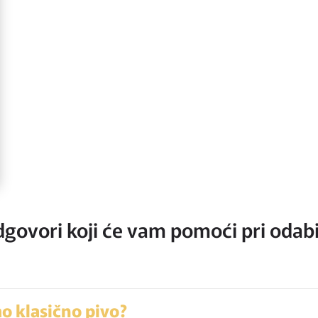
govori koji će vam pomoći pri odab
ao klasično pivo?