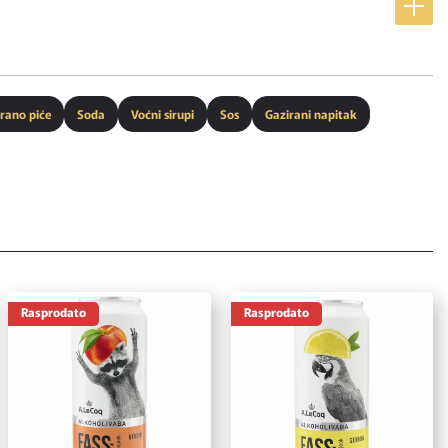
rano piće
Soda
Voćni sirupi
Sos
Gazirani napitak
Rasprodato
Rasprodato