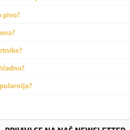
o pivo?
tena?
etnike?
 hladno?
pularnija?
PRIJAVI SE NA NAŠ NEWSLETTER