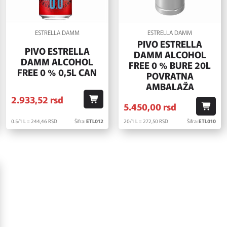
ESTRELLA DAMM
ESTRELLA DAMM
PIVO ESTRELLA
PIVO ESTRELLA
DAMM ALCOHOL
DAMM ALCOHOL
FREE 0 % BURE 20L
FREE 0 % 0,5L CAN
POVRATNA
AMBALAŽA
2.933,
52
rsd
5.450,
00
rsd
0.5/1 L = 244,
46
RSD
Šifra:
ETL012
20/1 L = 272,
50
RSD
Šifra:
ETL010