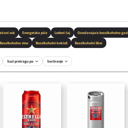
zirani sok
Energetsko piće
Ledeni čaj
Osvežavajuće bezalkoholno gazi
Bezalkoholno vino
Bezalkoholni kokteli
Bezalkoholni liker
Suzi pretragu po
Sortiranje