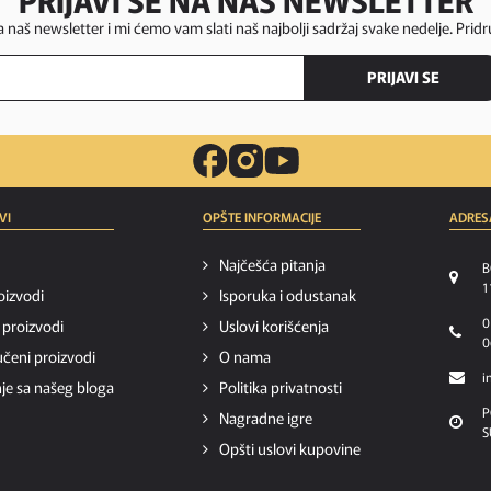
za naš newsletter i mi ćemo vam slati naš najbolji sadržaj svake nedelje. Pridr
PRIJAVI SE
VI
OPŠTE INFORMACIJE
ADRES
Najčešća pitanja
B
1
oizvodi
Isporuka i odustanak
0
i proizvodi
Uslovi korišćenja
0
čeni proizvodi
O nama
i
je sa našeg bloga
Politika privatnosti
P
Nagradne igre
S
Opšti uslovi kupovine