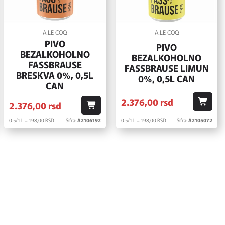
A.LE COQ
A.LE COQ
PIVO
PIVO
BEZALKOHOLNO
BEZALKOHOLNO
FASSBRAUSE
FASSBRAUSE LIMUN
BRESKVA 0%, 0,5L
0%, 0,5L CAN
CAN
2.376,
00
rsd
2.376,
00
rsd
0.5/1 L = 198,
00
RSD
Šifra:
A2106192
0.5/1 L = 198,
00
RSD
Šifra:
A2105072