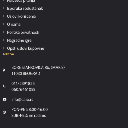
Isporuka i odustanak
Uslovi korišćenja
O nama
Politika privatnosti
Nagradne igre
Opšti uslovi kupovine
ADRESA
BORE STANKOVICA 8b, (MAKIS)
11030 BEOGRAD
011/2391825
060/6461055
info@calix.rs
PON-PET: 8:00-16:00
SUB-NED: ne radimo