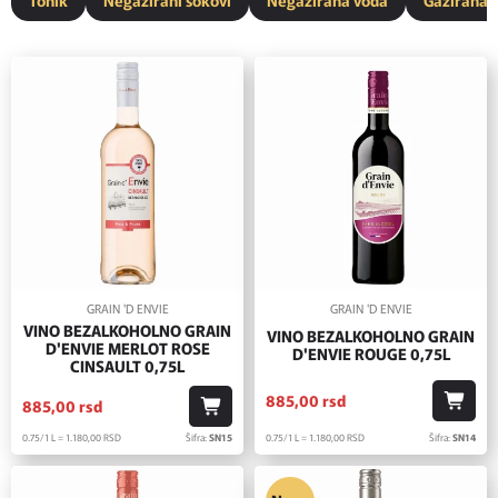
GRAIN 'D ENVIE
GRAIN 'D ENVIE
VINO BEZALKOHOLNO GRAIN
VINO BEZALKOHOLNO GRAIN
D'ENVIE MERLOT ROSE
D'ENVIE ROUGE 0,75L
CINSAULT 0,75L
885,
00
rsd
885,
00
rsd
0.75/1 L = 1.180,
00
RSD
Šifra:
SN14
0.75/1 L = 1.180,
00
RSD
Šifra:
SN15