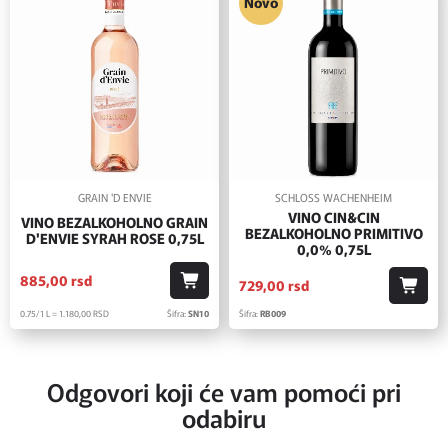
Novo
GRAIN 'D ENVIE
SCHLOSS WACHENHEIM
VINO CIN&CIN
VINO BEZALKOHOLNO GRAIN
BEZALKOHOLNO PRIMITIVO
D'ENVIE SYRAH ROSE 0,75L
0,0% 0,75L
885,
00
rsd
729,
00
rsd
0.75/1 L = 1.180,
00
RSD
Šifra:
SN10
Šifra:
RB009
Odgovori koji će vam pomoći pri
odabiru