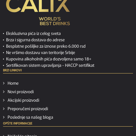
Ekskluzivna pića iz celog sveta
Brza i sigurna dostava do adrese
Besplatne pošiljke za iznose preko 6.000 rsd
Ne vršimo dostavu van teritorije Srbije
Kupovina alkoholnih pića dozvoljena samo 18+
Sertifikovan sistem upravljanja -
HACCP sertifikat
BRZI LINKOVI
Home
Novi proizvodi
Akcijski proizvodi
Preporučeni proizvodi
Poslednje sa našeg bloga
OPŠTE INFORMACIJE
Najčešća pitanja