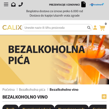
PREZENTACIJE I CENOVNICI
FILTERI
SORTIRAJ
Besplatna dostava za iznose preko 6.000 rsd
Dostava do kapije/ulaznih vrata zgrade
0
Početna
Bezalkoholna pića
Bezalkoholno vino
BEZALKOHOLNO VINO
Tonik
Negazirani sokovi
Negazirana voda
Gazirana 