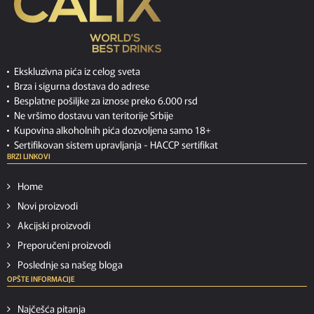
Ekskluzivna pića iz celog sveta
Brza i sigurna dostava do adrese
Besplatne pošiljke za iznose preko 6.000 rsd
Ne vršimo dostavu van teritorije Srbije
Kupovina alkoholnih pića dozvoljena samo 18+
Sertifikovan sistem upravljanja -
HACCP sertifikat
BRZI LINKOVI
Home
Novi proizvodi
Akcijski proizvodi
Preporučeni proizvodi
Poslednje sa našeg bloga
OPŠTE INFORMACIJE
Najčešća pitanja