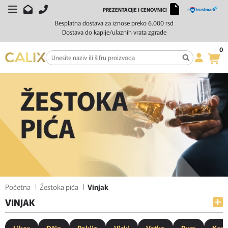
PREZENTACIJE I CENOVNICI
FILTERI
SORTIRAJ
Besplatna dostava za iznose preko 6.000 rsd
Dostava do kapije/ulaznih vrata zgrade
0
Početna
Žestoka pića
Vinjak
VINJAK
Liker
Džin
Rakija
Viski
Votka
Rum
Konj