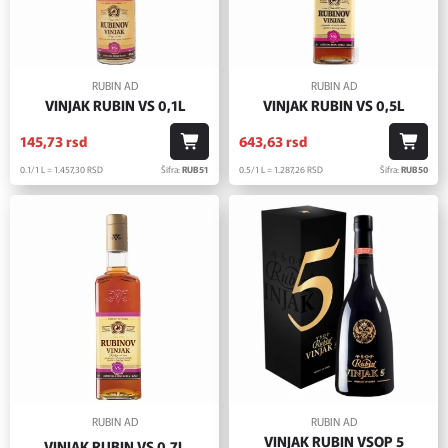
RUBIN AD
RUBIN AD
VINJAK RUBIN VS 0,1L
VINJAK RUBIN VS 0,5L
145,
73
rsd
643,
63
rsd
0.1/1 L = 1.457,
30
RSD
Šifra:
RUB51
0.5/1 L = 1.287,
26
RSD
Šifra:
RUB50
RUBIN AD
RUBIN AD
VINJAK RUBIN VSOP 5
VINJAK RUBIN VS 0.7L