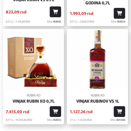
GODINA 0,7L
823,
09
rsd
1.993,
09
rsd
0.7/1 L = 1.175,
84
RSD
Šifra:
RUB85
0.7/1 L = 2.847,
27
RSD
Šifra:
RUB54
RUBIN AD
RUBIN AD
VINJAK RUBIN XO 0,7L
VINJAK RUBINOV VS 1L
7.415,
00
rsd
1.127,
26
rsd
0.7/1 L = 10.592,
86
RSD
Šifra:
RUB53
1/1 L = 1.127,
26
RSD
Šifra:
001068