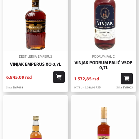
DESTILERIJA EMPERUS
PODRUM PALIĆ
VINJAK PODRUM PALIĆ VSOP
VINJAK EMPERUS XO 0,7L
0,7L
6.845,
09
rsd
1.572,
85
rsd
Šifra:
EMP018
0.7/1 L = 2.246,
93
RSD
Šifra:
ZVB003