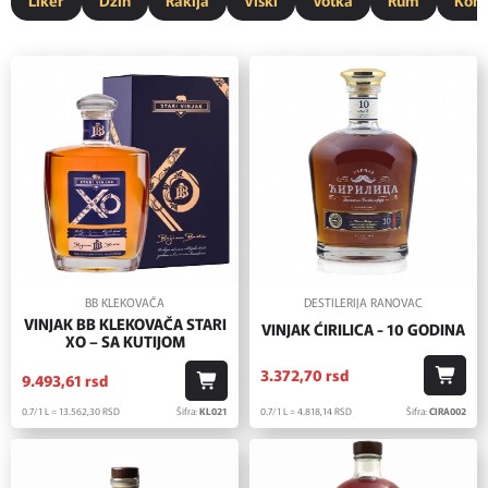
BB KLEKOVAČA
DESTILERIJA RANOVAC
VINJAK BB KLEKOVAČA STARI
VINJAK ĆIRILICA - 10 GODINA
XO – SA KUTIJOM
3.372,
70
rsd
9.493,
61
rsd
0.7/1 L = 4.818,
14
RSD
Šifra:
CIRA002
0.7/1 L = 13.562,
30
RSD
Šifra:
KL021