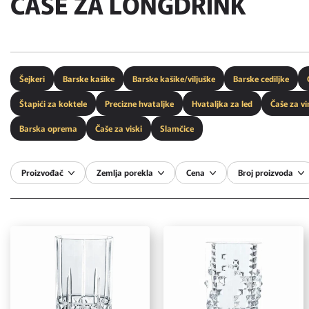
ČAŠE ZA LONGDRINK
Šejkeri
Barske kašike
Barske kašike/viljuške
Barske cediljke
Štapići za koktele
Precizne hvataljke
Hvataljka za led
Čaše za vi
Barska oprema
Čaše za viski
Slamčice
Proizvođač
Zemlja porekla
Cena
Broj proizvoda