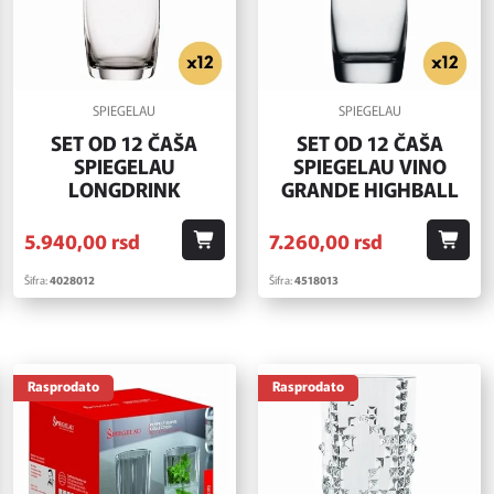
SPIEGELAU
SPIEGELAU
SET OD 12 ČAŠA
SET OD 12 ČAŠA
SPIEGELAU
SPIEGELAU VINO
LONGDRINK
GRANDE HIGHBALL
5.940,
00
rsd
7.260,
00
rsd
Šifra:
4028012
Šifra:
4518013
Rasprodato
Rasprodato