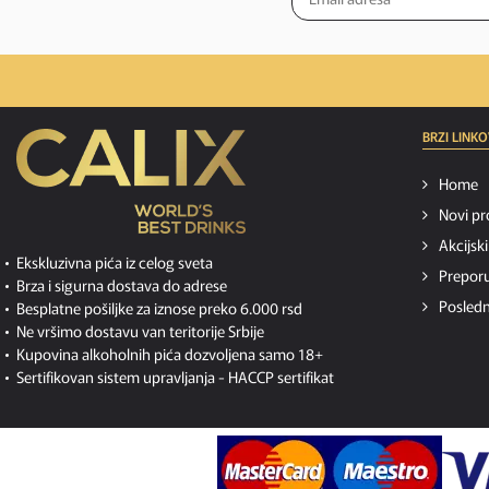
BRZI LINKO
Home
Novi pr
Akcijsk
Ekskluzivna pića iz celog sveta
Preporu
Brza i sigurna dostava do adrese
Posledn
Besplatne pošiljke za iznose preko 6.000 rsd
Ne vršimo dostavu van teritorije Srbije
Kupovina alkoholnih pića dozvoljena samo 18+
Sertifikovan sistem upravljanja -
HACCP sertifikat