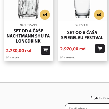
NACHTMANN
SPIEGELAU
SET OD 4 ČAŠE
SET OD 6 ČAŠA
NACHTMANN SHU FA
SPIEGELAU FESTIVAL
LONGDRINK
2.970,
00
rsd
2.730,
00
rsd
Šifra:
98064
Šifra:
4020112
Prijavite se 