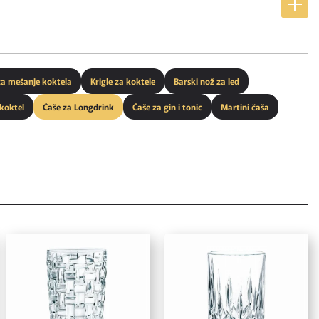
za mešanje koktela
Krigle za koktele
Barski nož za led
 koktel
Čaše za Longdrink
Čaše za gin i tonic
Martini čaša