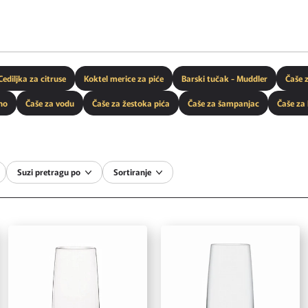
Cediljka za citruse
Koktel merice za piće
Barski tučak - Muddler
Čaše 
no
Čaše za vodu
Čaše za žestoka pića
Čaše za šampanjac
Čaše za
Suzi pretragu po
Sortiranje