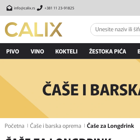
info@calix.rs
+381 11 23-91825
PIVO
VINO
KOKTELI
ŽESTOKA PIĆA
Početna
Čaše i barska oprema
Čaše za Longdrink