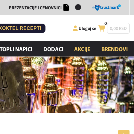
PREZENTACIJE I CENOVNICI
0
Uloguj se
0,
00
RSD
KOKTEL RECEPTI
TOPLI NAPICI
DODACI
AKCIJE
BRENDOVI