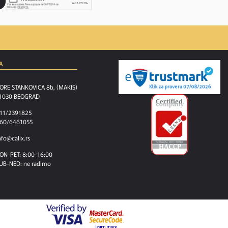
A
ORE STANKOVICA 8b, (MAKIS)
1030 BEOGRAD
11/2391825
60/6461055
nfo@calix.rs
ON-PET: 8:00-16:00
UB-NED: ne radimo