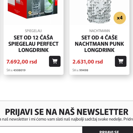
SPIEGELAU
NACHTMANN
SET OD 12 ČAŠA
SET OD 4 ČAŠE
SPIEGELAU PERFECT
NACHTMANN PUNK
LONGDRINK
LONGDRINK
7.692,
00
rsd
2.631,
00
rsd
Šifra:
4508019
Šifra:
99498
PRIJAVI SE NA NAŠ NEWSLETTER
za naš newsletter i mi ćemo vam slati naš najbolji sadržaj svake nedelje. Pridr
PRIJAVI SE