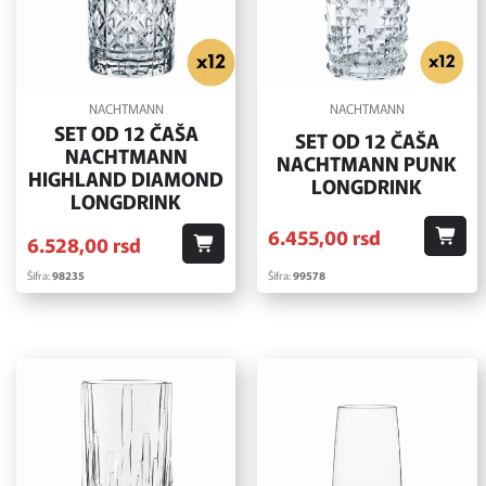
NACHTMANN
NACHTMANN
SET OD 12 ČAŠA
SET OD 12 ČAŠA
NACHTMANN
NACHTMANN PUNK
HIGHLAND DIAMOND
LONGDRINK
LONGDRINK
6.455,
00
rsd
6.528,
00
rsd
Šifra:
98235
Šifra:
99578