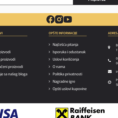
VI
OPŠTE INFORMACIJE
ADRES
Najčešća pitanja
B
1
oizvodi
Isporuka i odustanak
0
i proizvodi
Uslovi korišćenja
0
čeni proizvodi
O nama
i
je sa našeg bloga
Politika privatnosti
P
Nagradne igre
S
Opšti uslovi kupovine