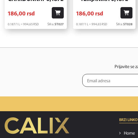
186,
00
rsd
186,
00
rsd
0.187/1 L = 994,
65
RSD
Šifra:
ST027
0.187/1 L = 994,
65
RSD
Šifra:
ST028
Prijavite se 
BRZI LINKO
Home