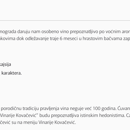
) vinograda daruju nam osobeno vino prepoznatljivo po voćnim arom
tankovima dok odležavanje traje 6 meseci u hrastovim bačvama zap
ajsija
 karaktera.
porodičnu tradiciju pravljenja vina neguje već 100 godina. Ćuvanje
“Vinarije Kovačević” budu prepoznatljiva istinskim hedonistima. C
ević su na meniju Vinarije Kovačević.