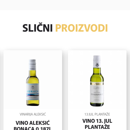
SLIČNI
PROIZVODI
VINARIJA ALEKSIĆ
13 JUL PLANTAŽE
VINO 13. JUL
VINO ALEKSIĆ
PLANTAŽE
BONACA 0,187L