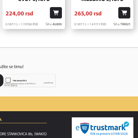
224,
00
rsd
265,
00
rsd
0.187/1 L = 1.197,
86
RSD
Šifra:
ALK05
0.187/1 L = 1.417,
11
RSD
Šifra:
TIK021
užite se timu!
A
ORE STANKOVICA 8b, (MAKIS)