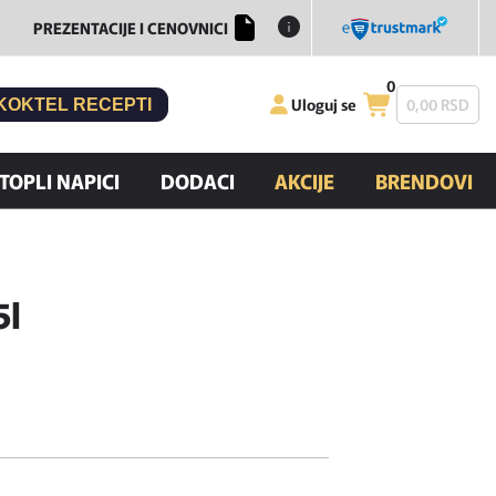
PREZENTACIJE I CENOVNICI
0
Uloguj se
0,
00
RSD
KOKTEL RECEPTI
TOPLI NAPICI
DODACI
AKCIJE
BRENDOVI
5l