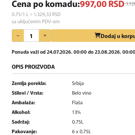
Cena po komadu:
997,
00
RSD
1.12
0.75/1 L = 1.329,
33
RSD
sa uključenim PDV-om
Količina
Dodaj u korp
Ponuda važi od 24.07.2026. 00:00 do 23.08.2026. 00:0
OPIS PROIZVODA
Zemlja porekla:
Srbija
Stilovi / Vrsta:
Belo vino
Ambalaža:
Flaša
Alkohol:
13%
Sadržaj:
0.75L
Pakovanje:
6 x 0.75L