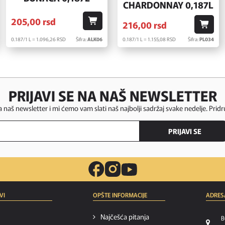
CHARDONNAY 0,187L
205,
00
rsd
216,
00
rsd
0.187/1 L = 1.096,
26
RSD
Šifra:
ALK06
0.187/1 L = 1.155,
08
RSD
Šifra:
PL034
PRIJAVI SE NA NAŠ NEWSLETTER
za naš newsletter i mi ćemo vam slati naš najbolji sadržaj svake nedelje. Pridr
PRIJAVI SE
VI
OPŠTE INFORMACIJE
ADRES
Najčešća pitanja
B