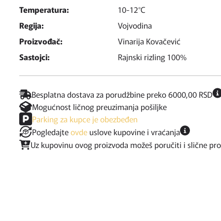
Temperatura:
10-12°C
Regija:
Vojvodina
Proizvođač:
Vinarija Kovačević
Sastojci:
Rajnski rizling 100%
Besplatna dostava za porudžbine preko 6000,00 RSD
Mogućnost ličnog preuzimanja pošiljke
Parking za kupce je obezbeđen
Pogledajte
ovde
uslove kupovine i vraćanja
Uz kupovinu ovog proizvoda možeš poručiti i slične pr