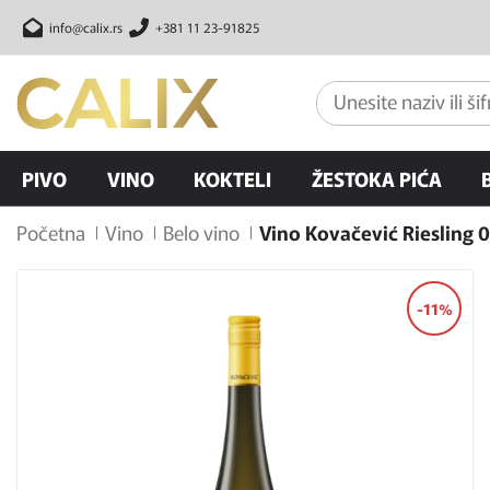
info@calix.rs
+381 11 23-91825
PIVO
VINO
KOKTELI
ŽESTOKA PIĆA
Početna
Vino
Belo vino
Vino Kovačević Riesling 0
-11%