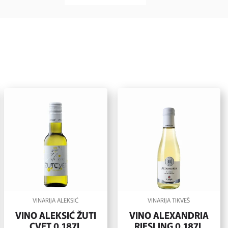
VINARIJA ALEKSIĆ
VINARIJA TIKVEŠ
VINO ALEKSIĆ ŽUTI
VINO ALEXANDRIA
CVET 0,187L
RIESLING 0,187L