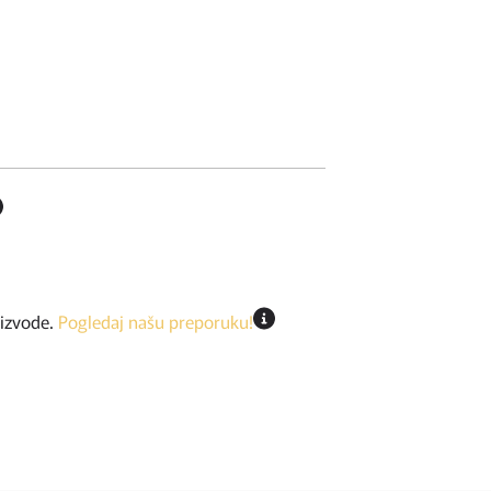
oizvode.
Pogledaj našu preporuku!