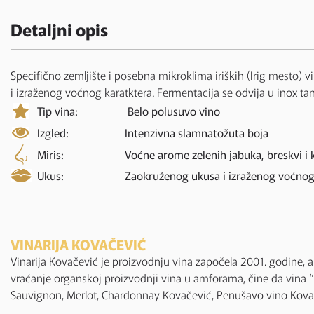
Detaljni opis
Specifično zemljište i posebna mikroklima iriških (Irig mesto
i izraženog voćnog karatktera. Fermentacija se odvija u inox 
Tip vina:
Belo polusuvo vino
Izgled:
Intenzivna slamnatožuta boja
Miris:
Voćne arome zelenih jabuka, breskvi i k
Ukus:
Zaokruženog ukusa i izraženog voćnog
VINARIJA KOVAČEVIĆ
Vinarija Kovačević je proizvodnju vina započela 2001. godine, a 
vraćanje organskoj proizvodnji vina u amforama, čine da vina 
Sauvignon, Merlot, Chardonnay Kovačević, Penušavo vino Kovač