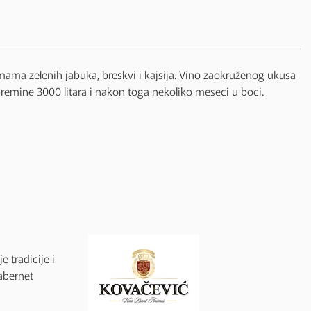
ama zelenih jabuka, breskvi i kajsija. Vino zaokruženog ukusa
remine 3000 litara i nakon toga nekoliko meseci u boci.
 tradicije i
abernet