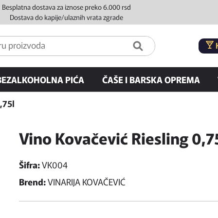
Besplatna dostava za iznose preko 6.000 rsd
Dostava do kapije/ulaznih vrata zgrade
BEZALKOHOLNA PIĆA
ČAŠE I BARSKA OPREMA
,75l
Vino Kovačević Riesling 0,7
Šifra:
VK004
Brend:
VINARIJA KOVAČEVIĆ