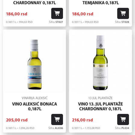
CHARDONNAY 0,187L
TEMJANIKA 0,187L
186,
00
rsd
186,
00
rsd
0.187/1 L = 994,
65
RSD
Šifra:
ST027
0.187/1 L = 994,
65
RSD
Šifra:
ST028
VINARIJA ALEKSIĆ
13 JUL PLANTAŽE
VINO ALEKSIĆ BONACA
VINO 13. JUL PLANTAŽE
0,187L
CHARDONNAY 0,187L
205,
00
rsd
216,
00
rsd
0.187/1 L = 1.096,
26
RSD
Šifra:
ALK06
0.187/1 L = 1.155,
08
RSD
Šifra:
PL034