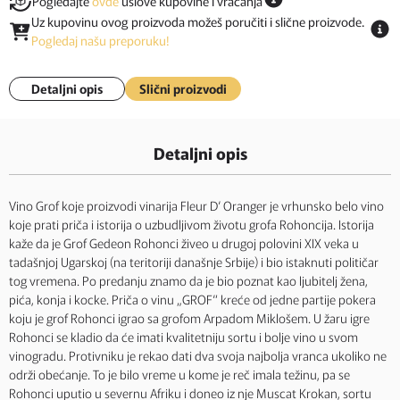
Pogledajte
ovde
uslove kupovine i vraćanja
Uz kupovinu ovog proizvoda možeš poručiti i slične proizvode.
Pogledaj našu preporuku!
Detaljni opis
Slični proizvodi
Detaljni opis
Vino Grof koje proizvodi vinarija Fleur D‘ Oranger je vrhunsko belo vino
koje prati priča i istorija o uzbudljivom životu grofa Rohoncija. Istorija
kaže da je Grof Gedeon Rohonci živeo u drugoj polovini XIX veka u
tadašnjoj Ugarskoj (na teritoriji današnje Srbije) i bio istaknuti političar
tog vremena. Po predanju znamo da je bio poznat kao ljubitelj žena,
pića, konja i kocke. Priča o vinu „GROF“ kreće od jedne partije pokera
koju je grof Rohonci igrao sa grofom Arpadom Miklošem. U žaru igre
Rohonci se kladio da će imati kvalitetniju sortu i bolje vino u svom
vinogradu. Protivniku je rekao dati dva svoja najbolja vranca ukoliko ne
održi obećanje. To je bilo vreme u kome je reč imala težinu, pa se
Rohonci uputio u severnu Afriku i doneo iz nje Muscat Krokan, sortu