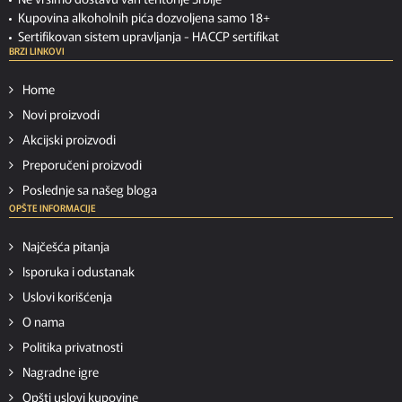
Kupovina alkoholnih pića dozvoljena samo 18+
Sertifikovan sistem upravljanja -
HACCP sertifikat
BRZI LINKOVI
Home
Novi proizvodi
Akcijski proizvodi
Preporučeni proizvodi
Poslednje sa našeg bloga
OPŠTE INFORMACIJE
Najčešća pitanja
Isporuka i odustanak
Uslovi korišćenja
O nama
Politika privatnosti
Nagradne igre
Opšti uslovi kupovine