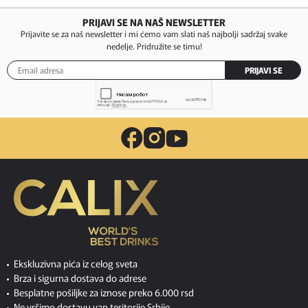
PRIJAVI SE NA NAŠ NEWSLETTER
Prijavite se za naš newsletter i mi ćemo vam slati naš najbolji sadržaj svake
nedelje. Pridružite se timu!
PRIJAVI SE
Ekskluzivna pića iz celog sveta
Brza i sigurna dostava do adrese
Besplatne pošiljke za iznose preko 6.000 rsd
Ne vršimo dostavu van teritorije Srbije