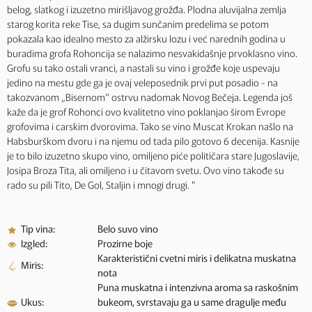
belog, slatkog i izuzetno mirišljavog grožđa. Plodna aluvijalna zemlja
starog korita reke Tise, sa dugim sunčanim predelima se potom
pokazala kao idealno mesto za alžirsku lozu i već narednih godina u
buradima grofa Rohoncija se nalazimo nesvakidašnje prvoklasno vino.
Grofu su tako ostali vranci, a nastali su vino i grožđe koje uspevaju
jedino na mestu gde ga je ovaj veleposednik prvi put posadio - na
takozvanom „Bisernom“ ostrvu nadomak Novog Bečeja. Legenda još
kaže da je grof Rohonci ovo kvalitetno vino poklanjao širom Evrope
grofovima i carskim dvorovima. Tako se vino Muscat Krokan našlo na
Habsburškom dvoru i na njemu od tada pilo gotovo 6 decenija. Kasnije
je to bilo izuzetno skupo vino, omiljeno piće političara stare Jugoslavije,
Josipa Broza Tita, ali omiljeno i u čitavom svetu. Ovo vino takođe su
rado su pili Tito, De Gol, Staljin i mnogi drugi. "
Tip vina:
Belo suvo vino
Izgled:
Prozirne boje
Karakteristični cvetni miris i delikatna muskatna
Miris:
nota
Puna muskatna i intenzivna aroma sa raskošnim
Ukus:
bukeom, svrstavaju ga u same dragulje među