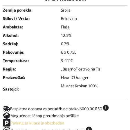
Zemlja porekla:
Srbija
Stilovi / Vrsta:
Belo vino
Ambalaža:
Flaša
Alkohol:
12.5%
Sadržaj:
0.75L
Pakovanje:
6 x 0.75L
Temperatura:
9-11°C
Regija:
„Biserno“ ostrvo na Tisi
Proizvođač:
Fleur D‘Oranger
Muscat Krokan 100%
Sastojci:
Besplatna dostava za porudžbine preko 6000,00 RSD
Mogućnost ličnog preuzimanja pošiljke
Parking za kupce je obezbeđen