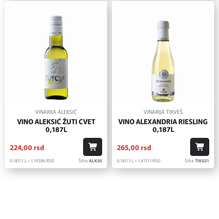
VINARIJA ALEKSIĆ
VINARIJA TIKVEŠ
VINO ALEKSIĆ ŽUTI CVET
VINO ALEXANDRIA RIESLING
0,187L
0,187L
224,
00
rsd
265,
00
rsd
0.187/1 L = 1.197,
86
RSD
Šifra:
ALK05
0.187/1 L = 1.417,
11
RSD
Šifra:
TIK021