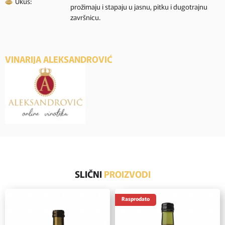
Ukus:
prožimaju i stapaju u jasnu, pitku i dugotrajnu
završnicu.
VINARIJA ALEKSANDROVIĆ
SLIČNI
PROIZVODI
Rasprodato