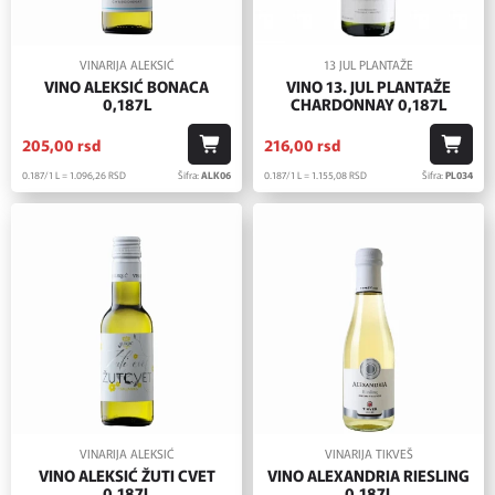
VINARIJA ALEKSIĆ
13 JUL PLANTAŽE
VINO ALEKSIĆ BONACA
VINO 13. JUL PLANTAŽE
0,187L
CHARDONNAY 0,187L
205,
00
rsd
216,
00
rsd
0.187/1 L = 1.096,
26
RSD
Šifra:
ALK06
0.187/1 L = 1.155,
08
RSD
Šifra:
PL034
VINARIJA ALEKSIĆ
VINARIJA TIKVEŠ
VINO ALEKSIĆ ŽUTI CVET
VINO ALEXANDRIA RIESLING
0,187L
0,187L