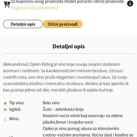
Uz kupovinu ovog proizvoda možeš poručiti i slične proizvode.
Pogledaj našu preporuku!
Detaljni opis
Slični proizvodi
Detaljni opis
Aleksandrović Oplen Rizling je vino koje osvaja svojom složenom
aromom i svežinom. Sa karakterističnim mirisom breskve, citrusa i
cvetnih nota, ovo vino pruža elegantan i osvežavajući ukus. Uz svoju
uravnoteženu kiselinu i mineralnu strukturu, idealno je kao aperitiv ili
kao pratnja jelima od ribe, morskih plodova ili azijske kuhinje.
Tip vina:
Belo vino
Izgled:
Žuto - zelenkasta boja
Intezivni voćni mirisi koji asociraju na zelene
Miris:
jabuke,limun i tropsko voće
Oplen je vino punog ukusa sa intenzivnim
cvetno-voćnim aromama. Voćna slast i kiseline se