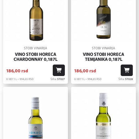
STOBI VINARIJA
STOBI VINARIJA
VINO STOBI HORECA
VINO STOBI HORECA
CHARDONNAY 0,187L
TEMJANIKA 0,187L
186,
00
rsd
186,
00
rsd
0.187/1 L = 994,
65
RSD
Šifra:
ST027
0.187/1 L = 994,
65
RSD
Šifra:
ST028