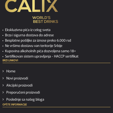
Ekskluzivna pića iz celog sveta
Brza i sigurna dostava do adrese
Besplatne pošiljke za iznose preko 6.000 rsd
Ne vršimo dostavu van teritorije Srbije
Kupovina alkoholnih pića dozvoljena samo 18+
Sertifikovan sistem upravljanja -
HACCP sertifikat
BRZI LINKOVI
Home
Novi proizvodi
Akcijski proizvodi
Preporučeni proizvodi
Poslednje sa našeg bloga
OPŠTE INFORMACIJE