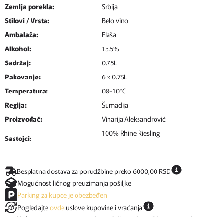
Zemlja porekla:
Srbija
Stilovi / Vrsta:
Belo vino
Ambalaža:
Flaša
Alkohol:
13.5%
Sadržaj:
0.75L
Pakovanje:
6 x 0.75L
Temperatura:
08-10°C
Regija:
Šumadija
Proizvođač:
Vinarija Aleksandrović
100% Rhine Riesling
Sastojci:
Besplatna dostava za porudžbine preko 6000,00 RSD
Mogućnost ličnog preuzimanja pošiljke
Parking za kupce je obezbeđen
Pogledajte
ovde
uslove kupovine i vraćanja