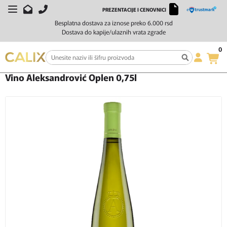
PREZENTACIJE I CENOVNICI
Besplatna dostava za iznose preko 6.000 rsd
Dostava do kapije/ulaznih vrata zgrade
0
Početna
Vino
Belo vino
Vino Aleksandrović Oplen 0,75l
Vino Aleksandrović Oplen 0,75l