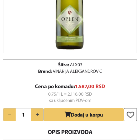
Šifra:
ALX03
Brend:
VINARIJA ALEKSANDROVIĆ
Cena po komadu:
1.587,
00
RSD
0.75/1 L = 2.116,
00
RSD
sa uključenim PDV-om
Količina
Dodaj u korpu
OPIS PROIZVODA