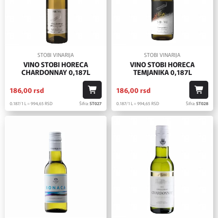
STOBI VINARIJA
STOBI VINARIJA
VINO STOBI HORECA
VINO STOBI HORECA
CHARDONNAY 0,187L
TEMJANIKA 0,187L
186,
00
rsd
186,
00
rsd
0.187/1 L = 994,
65
RSD
Šifra:
ST027
0.187/1 L = 994,
65
RSD
Šifra:
ST028