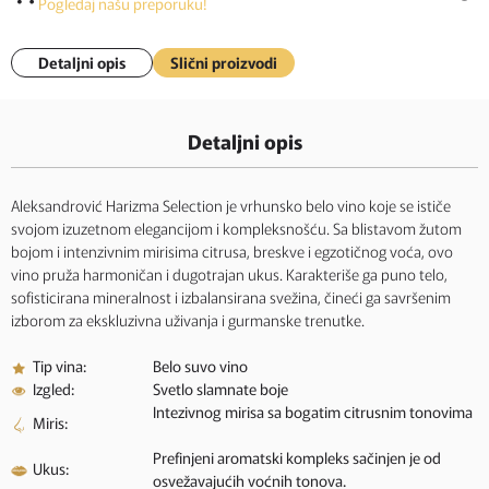
Pogledaj našu preporuku!
Detaljni opis
Slični proizvodi
Detaljni opis
Aleksandrović Harizma Selection je vrhunsko belo vino koje se ističe
svojom izuzetnom elegancijom i kompleksnošću. Sa blistavom žutom
bojom i intenzivnim mirisima citrusa, breskve i egzotičnog voća, ovo
vino pruža harmoničan i dugotrajan ukus. Karakteriše ga puno telo,
sofisticirana mineralnost i izbalansirana svežina, čineći ga savršenim
izborom za ekskluzivna uživanja i gurmanske trenutke.
Tip vina:
Belo suvo vino
Izgled:
Svetlo slamnate boje
Intezivnog mirisa sa bogatim citrusnim tonovima
Miris:
Prefinjeni aromatski kompleks sačinjen je od
Ukus:
osvežavajućih voćnih tonova.