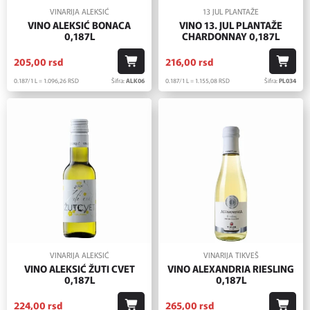
VINARIJA ALEKSIĆ
13 JUL PLANTAŽE
VINO ALEKSIĆ BONACA
VINO 13. JUL PLANTAŽE
0,187L
CHARDONNAY 0,187L
205,
00
rsd
216,
00
rsd
0.187/1 L = 1.096,
26
RSD
Šifra:
ALK06
0.187/1 L = 1.155,
08
RSD
Šifra:
PL034
VINARIJA ALEKSIĆ
VINARIJA TIKVEŠ
VINO ALEKSIĆ ŽUTI CVET
VINO ALEXANDRIA RIESLING
0,187L
0,187L
224,
00
rsd
265,
00
rsd