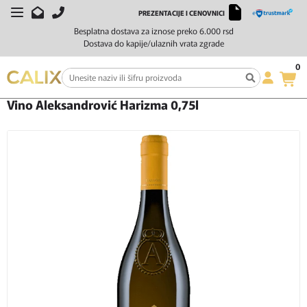
PREZENTACIJE I CENOVNICI
Besplatna dostava za iznose preko 6.000 rsd
Dostava do kapije/ulaznih vrata zgrade
0
Početna
Vino
Belo vino
Vino Aleksandrović Harizma 0,75l
Vino Aleksandrović Harizma 0,75l