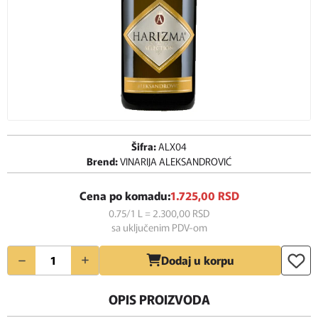
Šifra:
ALX04
Brend:
VINARIJA ALEKSANDROVIĆ
Cena po komadu:
1.725,
00
RSD
0.75/1 L = 2.300,
00
RSD
sa uključenim PDV-om
Količina
Dodaj u korpu
OPIS PROIZVODA