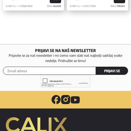
0.187/1 L = 1.197,
86
RSD
Šifra:
ALK05
0.187/1 L = 1.417,
11
RSD
Šifra:
TIK021
PRIJAVI SE NA NAŠ NEWSLETTER
Prijavite se za naš newsletter i mi ćemo vam slati naš najbolji sadržaj svake
nedelje. Pridružite se timu!
PRIJAVI SE