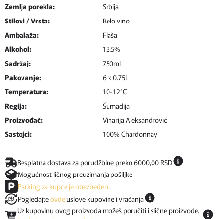
Zemlja porekla:
Srbija
Stilovi / Vrsta:
Belo vino
Ambalaža:
Flaša
Alkohol:
13.5%
Sadržaj:
750ml
Pakovanje:
6 x 0.75L
Temperatura:
10-12°C
Regija:
Šumadija
Proizvođač:
Vinarija Aleksandrović
Sastojci:
100% Chardonnay
Besplatna dostava za porudžbine preko 6000,00 RSD
Mogućnost ličnog preuzimanja pošiljke
Parking za kupce je obezbeđen
Pogledajte
ovde
uslove kupovine i vraćanja
Uz kupovinu ovog proizvoda možeš poručiti i slične proizvode.