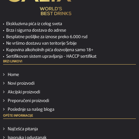
Ekskluzivna pića iz celog sveta
Brza i sigurna dostava do adrese
Besplatne pošiljke za iznose preko 6.000 rsd
Ne vršimo dostavu van teritorije Srbije
Kupovina alkoholnih pića dozvoljena samo 18+
Sertifikovan sistem upravljanja -
HACCP sertifikat
BRZI LINKOVI
Home
Novi proizvodi
Akcijski proizvodi
Preporučeni proizvodi
Poslednje sa našeg bloga
OPŠTE INFORMACIJE
Najčešća pitanja
Isporuka i odustanak