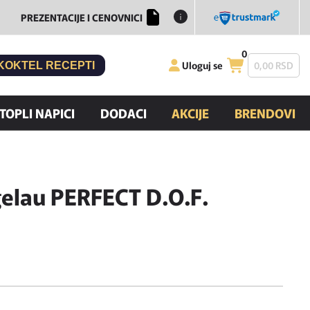
PREZENTACIJE I CENOVNICI
0
Uloguj se
0,
00
RSD
KOKTEL RECEPTI
TOPLI NAPICI
DODACI
AKCIJE
BRENDOVI
gelau PERFECT D.O.F.