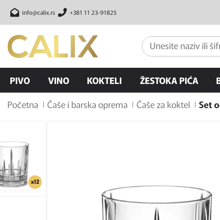
info@calix.rs
+381 11 23-91825
PIVO
VINO
KOKTELI
ŽESTOKA PIĆA
Početna
Čaše i barska oprema
Čaše za koktel
Set o