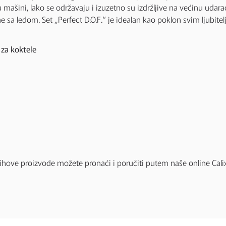
 mašini, lako se održavaju i izuzetno su izdržljive na većinu udara
 sa ledom. Set „Perfect D.O.F.“ je idealan kao poklon svim ljubitelj
za koktele
ihove proizvode možete pronaći i poručiti putem naše online Cali