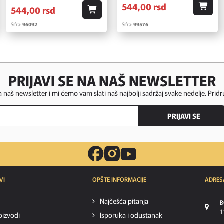
544,
00
rsd
544,
00
rsd
Šifra:
96092
Šifra:
99576
PRIJAVI SE NA NAŠ NEWSLETTER
za naš newsletter i mi ćemo vam slati naš najbolji sadržaj svake nedelje. Pridr
PRIJAVI SE
VI
OPŠTE INFORMACIJE
ADRES
Najčešća pitanja
B
1
oizvodi
Isporuka i odustanak