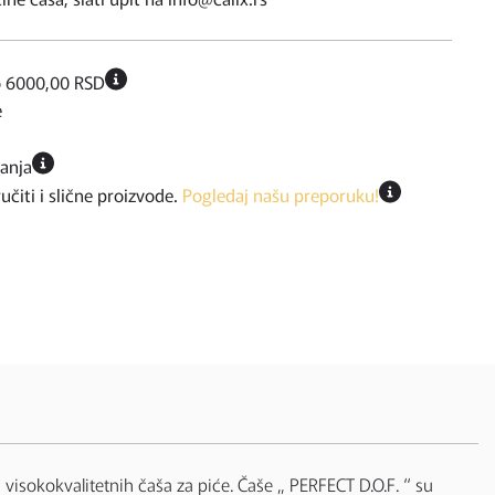
o 6000,00 RSD
e
ćanja
iti i slične proizvode.
Pogledaj našu preporuku!
 visokokvalitetnih čaša za piće. Čaše „ PERFECT D.O.F. “ su