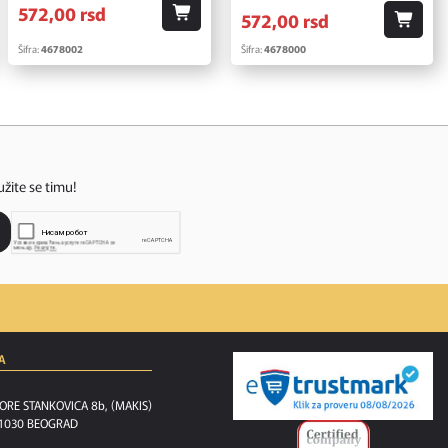
572,
00
rsd
572,
00
rsd
Šifra:
4678002
Šifra:
4678000
užite se timu!
A
ORE STANKOVICA 8b, (MAKIS)
1030 BEOGRAD