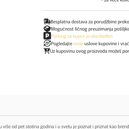
Besplatna dostava za porudžbine prek
Mogućnost ličnog preuzimanja pošiljk
Parking za kupce je obezbeđen
Pogledajte
ovde
uslove kupovine i vra
Uz kupovinu ovog proizvoda možeš poruč
u više od pet stotina godina i u svetu je poznat i priznat kao brend