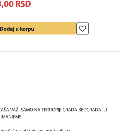
,
00
RSD
Dodaj u korpu
l
 ČAŠA VAŽI SAMO NA TERITORIJI GRADA BEOGRADA ILI
IMANJEM!!!
čine čaša, slati upit na info@calix.rs