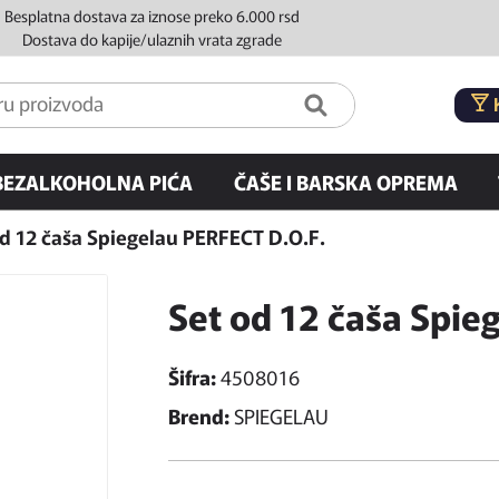
Besplatna dostava za iznose preko 6.000 rsd
Dostava do kapije/ulaznih vrata zgrade
BEZALKOHOLNA PIĆA
ČAŠE I BARSKA OPREMA
d 12 čaša Spiegelau PERFECT D.O.F.
Set od 12 čaša Spie
Šifra:
4508016
Brend:
SPIEGELAU