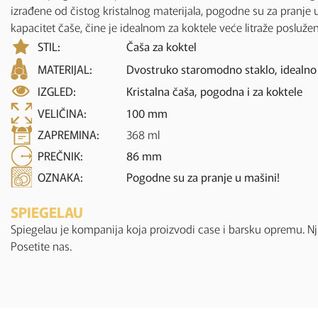
izrađene od čistog kristalnog materijala, pogodne su za pranje u
kapacitet čaše, čine je idealnom za koktele veće litraže poslužene
STIL:
Čaša za koktel
MATERIJAL:
Dvostruko staromodno staklo, idealno 
IZGLED:
Kristalna čaša, pogodna i za koktele
VELIČINA:
100 mm
ZAPREMINA:
368 ml
PREČNIK:
86 mm
OZNAKA:
Pogodne su za pranje u mašini!
SPIEGELAU
Spiegelau je kompanija koja proizvodi case i barsku opremu. Nj
Posetite nas.