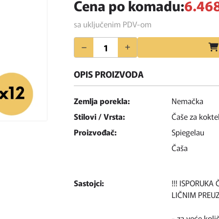
Cena po komadu:
6.468
sa uključenim PDV-om
Količina
OPIS PROIZVODA
Zemlja porekla:
Nemačka
Stilovi / Vrsta:
Čaše za kokte
Proizvođač:
Spiegelau
Čaša
Sastojci:
!!! ISPORUKA
LIČNIM PREUZ
- za veće koli