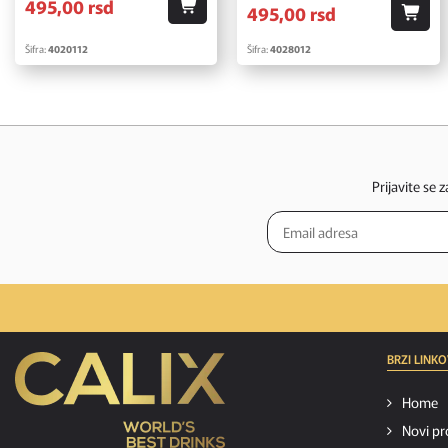
495,
00
rsd
495,
00
rsd
Šifra:
4020112
Šifra:
4028012
Prijavite se 
BRZI LINKO
Home
Novi pr