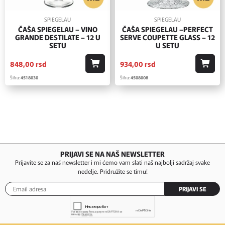
SPIEGELAU
SPIEGELAU
ČAŠA SPIEGELAU – VINO
ČAŠA SPIEGELAU –PERFECT
GRANDE DESTILATE – 12 U
SERVE COUPETTE GLASS – 12
SETU
U SETU
848,
00
rsd
934,
00
rsd
Šifra:
4518030
Šifra:
4508008
PRIJAVI SE NA NAŠ NEWSLETTER
Prijavite se za naš newsletter i mi ćemo vam slati naš najbolji sadržaj svake
nedelje. Pridružite se timu!
PRIJAVI SE