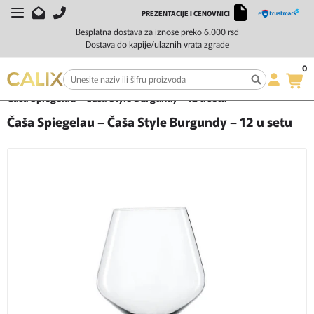
PREZENTACIJE I CENOVNICI
Besplatna dostava za iznose preko 6.000 rsd
Dostava do kapije/ulaznih vrata zgrade
0
Početna
Čaše i barska oprema
Čaša Spiegelau – Čaša Style Burgundy – 12 u setu
Čaša Spiegelau – Čaša Style Burgundy – 12 u setu