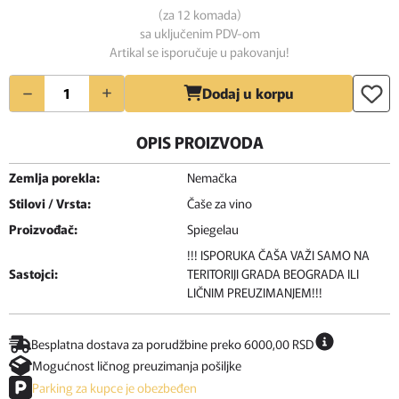
(za 12 komada)
sa uključenim PDV-om
Artikal se isporučuje u pakovanju!
Količina
Dodaj u korpu
OPIS PROIZVODA
Zemlja porekla:
Nemačka
Stilovi / Vrsta:
Čaše za vino
Proizvođač:
Spiegelau
!!! ISPORUKA ČAŠA VAŽI SAMO NA
Sastojci:
TERITORIJI GRADA BEOGRADA ILI
LIČNIM PREUZIMANJEM!!!
Besplatna dostava za porudžbine preko 6000,00 RSD
Mogućnost ličnog preuzimanja pošiljke
Parking za kupce je obezbeđen