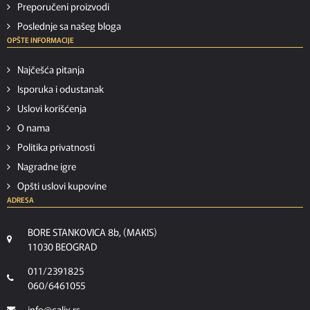
Preporučeni proizvodi
Poslednje sa našeg bloga
OPŠTE INFORMACIJE
Najčešća pitanja
Isporuka i odustanak
Uslovi korišćenja
O nama
Politika privatnosti
Nagradne igre
Opšti uslovi kupovine
ADRESA
BORE STANKOVICA 8b, (MAKIS)
11030 BEOGRAD
011/2391825
060/6461055
info@calix.rs