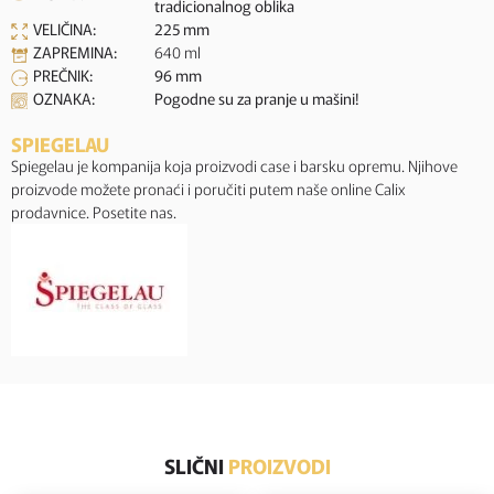
tradicionalnog oblika
VELIČINA:
225 mm
ZAPREMINA:
640 ml
PREČNIK:
96 mm
OZNAKA:
Pogodne su za pranje u mašini!
SPIEGELAU
Spiegelau je kompanija koja proizvodi case i barsku opremu. Njihove
proizvode možete pronaći i poručiti putem naše online Calix
prodavnice. Posetite nas.
SLIČNI
PROIZVODI