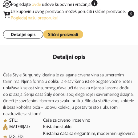
Pogledajte
ovde
uslove kupovine i vraćanja
Uz kupovinu ovog proizvoda možeš poručiti i slične proizvode.
Pogledaj našu preporuku!
Detaljni opis
Slični proizvodi
Detaljni opis
Čaša Style Burgundy idealna je za lagana crvena vina sa umerenim
taninima. Njena forma u obliku lale savršeno ističe bogate voćne note i
ublažava kiselost vina, omogućavajući da svaka nijansa i aroma dođu
do izražaja. Serija čaša Stily donosi spoj elegancije i savremenog dizajna,
čineći je savršenim izborom za svaku priliku. Bilo da služite vino, koktele
ili bezalkoholna pića – uz ovu kolekciju postavite sto s ukusom i
nazdravite sa stilom!
STIL:
Čaša za crveno i rose vino
MATERIJAL:
Kristalno staklo
Kristalna čaša sa elegantnim, modernim uglovima
IZGLED: