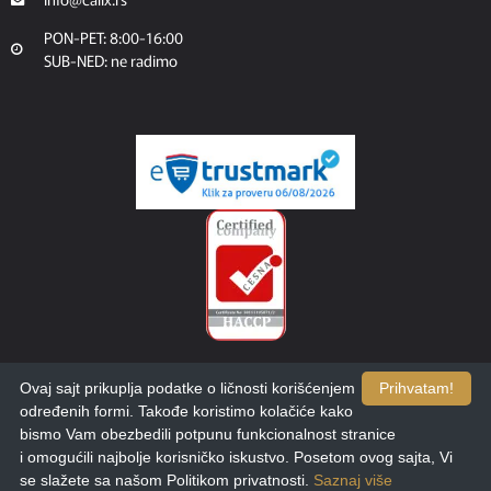
PON-PET: 8:00-16:00
SUB-NED: ne radimo
Ovaj sajt prikuplja podatke o ličnosti korišćenjem
Prihvatam!
određenih formi. Takođe koristimo kolačiće kako
bismo Vam obezbedili potpunu funkcionalnost stranice
i omogućili najbolje korisničko iskustvo. Posetom ovog sajta, Vi
se slažete sa našom Politikom privatnosti.
Saznaj više
Copyright © 2025. Calix. Dizajn i razvoj:
etikDigital.