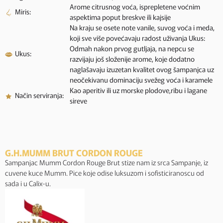
Arome citrusnog voća, isprepletene voćnim
Miris:
aspektima poput breskve ili kajsije
Na kraju se osete note vanile, suvog voća i meda,
koji sve više povećavaju radost uživanja Ukus:
Odmah nakon prvog gutljaja, na nepcu se
Ukus:
razvijaju još složenije arome, koje dodatno
naglašavaju izuzetan kvalitet ovog šampanjca uz
neočekivanu dominaciju svežeg voća i karamele
Kao aperitiv ili uz morske plodove,ribu i lagane
Način serviranja:
sireve
G.H.MUMM BRUT CORDON ROUGE
Sampanjac Mumm Cordon Rouge Brut stize nam iz srca Sampanje, iz
cuvene kuce Mumm. Pice koje odise luksuzom i sofisticiranoscu od
sada i u Calix-u.