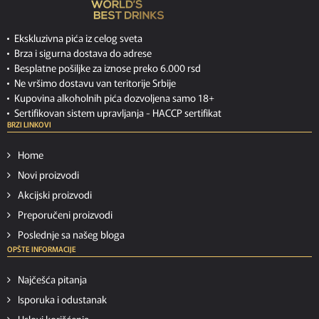
Ekskluzivna pića iz celog sveta
Brza i sigurna dostava do adrese
Besplatne pošiljke za iznose preko 6.000 rsd
Ne vršimo dostavu van teritorije Srbije
Kupovina alkoholnih pića dozvoljena samo 18+
Sertifikovan sistem upravljanja -
HACCP sertifikat
BRZI LINKOVI
Home
Novi proizvodi
Akcijski proizvodi
Preporučeni proizvodi
Poslednje sa našeg bloga
OPŠTE INFORMACIJE
Najčešća pitanja
Isporuka i odustanak
Uslovi korišćenja