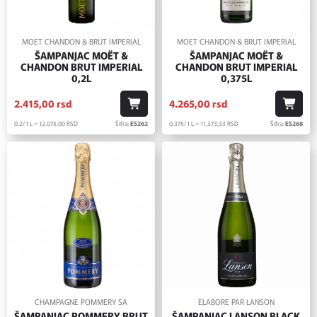
MOET CHANDON & BRUT IMPERIAL
MOET CHANDON & BRUT IMPERIAL
ŠAMPANJAC MOËT &
ŠAMPANJAC MOËT &
CHANDON BRUT IMPERIAL
CHANDON BRUT IMPERIAL
0,2L
0,375L
2.415,
00
rsd
4.265,
00
rsd
0.2/1 L = 12.075,
00
RSD
Šifra:
ES262
0.375/1 L = 11.373,
33
RSD
Šifra:
ES268
CHAMPAGNE POMMERY SA
ELABORE PAR LANSON
ŠAMPANJAC POMMERY BRUT
ŠAMPANJAC LANSON BLACK