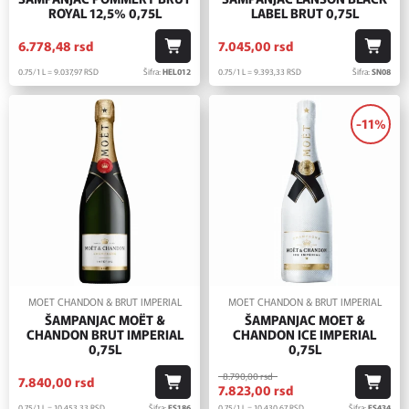
ROYAL 12,5% 0,75L
LABEL BRUT 0,75L
6.778,
48
rsd
7.045,
00
rsd
0.75/1 L = 9.037,
97
RSD
Šifra:
HEL012
0.75/1 L = 9.393,
33
RSD
Šifra:
SN08
-11%
MOET CHANDON & BRUT IMPERIAL
MOET CHANDON & BRUT IMPERIAL
ŠAMPANJAC MOËT &
ŠAMPANJAC MOET &
CHANDON BRUT IMPERIAL
CHANDON ICE IMPERIAL
0,75L
0,75L
8.790,
00
rsd
7.840,
00
rsd
7.823,
00
rsd
0.75/1 L = 10.453,
33
RSD
Šifra:
ES186
0.75/1 L = 10.430,
67
RSD
Šifra:
ES434