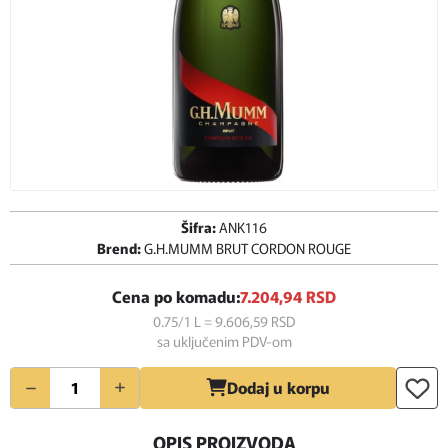
Šifra:
ANK116
Brend:
G.H.MUMM BRUT CORDON ROUGE
Cena po komadu:
7.204,
94
RSD
0.75/1 L = 9.606,
59
RSD
sa uključenim PDV-om
Količina
Dodaj u korpu
OPIS PROIZVODA