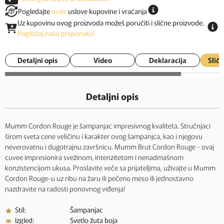
Pogledajte
ovde
uslove kupovine i vraćanja
Uz kupovinu ovog proizvoda možeš poručiti i slične proizvode.
Pogledaj našu preporuku!
Detaljni opis
Video
Deklaracija
Sličn
Detaljni opis
Mumm Cordon Rouge je šampanjac impresivnog kvaliteta. Stručnjaci
širom sveta cene veličinu i karakter ovog šampanjca, kao i njegovu
neverovatnu i dugotrajnu završnicu. Mumm Brut Cordon Rouge - ovaj
cuvee impresionira svežinom, intenzitetom i nenadmašnom
konzistencijom ukusa. Proslavite veče sa prijateljima, uživajte u Mumm
Cordon Rouge-u uz ribu na žaru ili pečeno meso ili jednostavno
nazdravite na radosti ponovnog viđenja!
Stil:
Šampanjac
Izgled:
Svetlo žuta boja