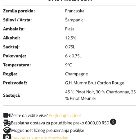
Zemlja porekla:
Francuska
Stilovi / Vrsta:
Šampanjci
Ambalaža:
Flaša
Alkohol:
12.5%
Sadržaj:
0.75L
Pakovanje:
6 x 0.75L
Temperatura:
9°C
Regija:
Champagne
Proizvođač:
G.H. Mumm Brut Cordon Rouge
45 % Pinot Noir, 30 % Chardonnay, 25
Sastojci:
% Pinot Meunier
Želite da vidite više?
Pogledajte video!
Besplatna dostava za porudžbine preko 6000,00 RSD
Mogućnost ličnog preuzimanja pošiljke
Parking za kupce je obezbeđen