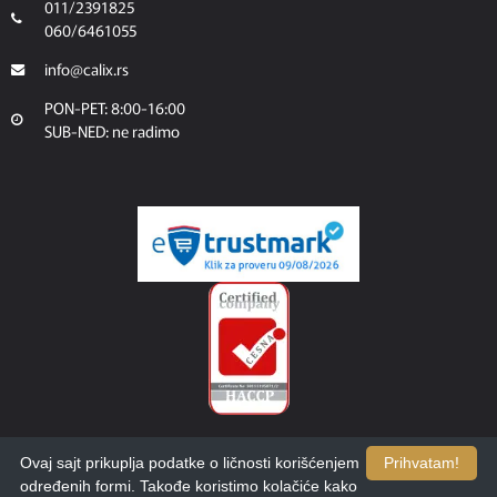
011/2391825
060/6461055
info@calix.rs
PON-PET: 8:00-16:00
SUB-NED: ne radimo
Ovaj sajt prikuplja podatke o ličnosti korišćenjem
Prihvatam!
određenih formi. Takođe koristimo kolačiće kako