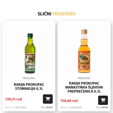
SLIČNI
PROIZVODI
PROKUPAC
PROKUPAC
RAKIJA PROKUPAC
RAKIJA PROKUPAC
MANASTIRKA ŠLJIVOVA
STOMAKLIJA 0,1L
PREPREČENICA 0,1L
139,
21
rsd
156,
60
rsd
0.1/1 L = 1.392,
10
RSD
Šifra:
PKP03
0.1/1 L = 1.566,
00
RSD
Šifra:
PKP06