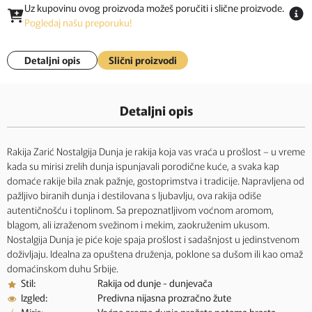
Uz kupovinu ovog proizvoda možeš poručiti i slične proizvode.
Pogledaj našu preporuku!
Detaljni opis
Slični proizvodi
Detaljni opis
Rakija Zarić Nostalgija Dunja je rakija koja vas vraća u prošlost – u vreme
kada su mirisi zrelih dunja ispunjavali porodične kuće, a svaka kap
domaće rakije bila znak pažnje, gostoprimstva i tradicije. Napravljena od
pažljivo biranih dunja i destilovana s ljubavlju, ova rakija odiše
autentičnošću i toplinom. Sa prepoznatljivom voćnom aromom,
blagom, ali izraženom svežinom i mekim, zaokruženim ukusom.
Nostalgija Dunja je piće koje spaja prošlost i sadašnjost u jedinstvenom
doživljaju. Idealna za opuštena druženja, poklone sa dušom ili kao omaž
domaćinskom duhu Srbije.
Stil:
Rakija od dunje - dunjevača
Izgled:
Predivna nijasna prozračno žute