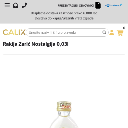
PREZENTACIJE I CENOVNICI
Besplatna dostava za iznose preko 6.000 rsd
Dostava do kapije/ulaznih vrata zgrade
0
Početna
Žestoka pića
Rakija
Rakija Zarić Nostalgija 0,03l
Rakija Zarić Nostalgija 0,03l