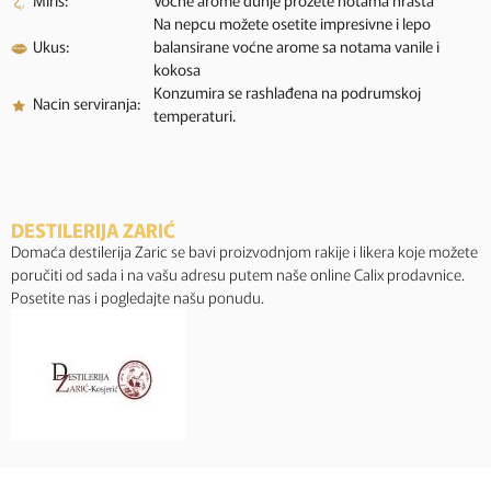
Miris:
Voćne arome dunje prožete notama hrasta
Na nepcu možete osetite impresivne i lepo
Ukus:
balansirane voćne arome sa notama vanile i
kokosa
Konzumira se rashlađena na podrumskoj
Nacin serviranja:
temperaturi.
DESTILERIJA ZARIĆ
Domaća destilerija Zaric se bavi proizvodnjom rakije i likera koje možete
poručiti od sada i na vašu adresu putem naše online Calix prodavnice.
Posetite nas i pogledajte našu ponudu.