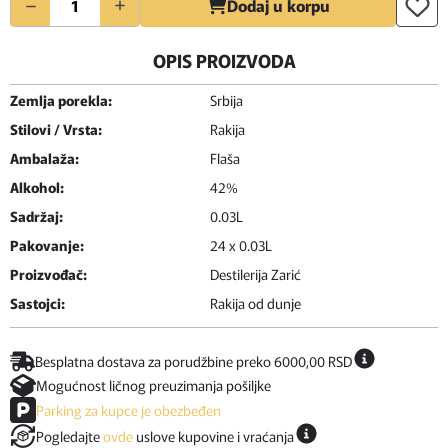
Dodaj u korpu
OPIS PROIZVODA
Zemlja porekla:
Srbija
Stilovi / Vrsta:
Rakija
Ambalaža:
Flaša
Alkohol:
42%
Sadržaj:
0.03L
Pakovanje:
24 x 0.03L
Proizvođač:
Destilerija Zarić
Sastojci:
Rakija od dunje
Besplatna dostava za porudžbine preko 6000,00 RSD
Mogućnost ličnog preuzimanja pošiljke
Parking za kupce je obezbeđen
Pogledajte
ovde
uslove kupovine i vraćanja