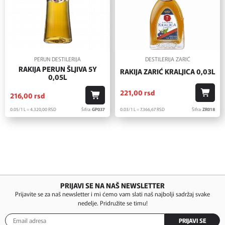
PERUN DESTILERIJA
DESTILERIJA ZARIĆ
RAKIJA PERUN ŠLJIVA 5Y
RAKIJA ZARIĆ KRALJICA 0,03L
0,05L
221,
00
rsd
216,
00
rsd
0.03/1 L = 7.366,
67
RSD
Šifra:
ZR018
0.05/1 L = 4.320,
00
RSD
Šifra:
GP037
PRIJAVI SE NA NAŠ NEWSLETTER
Prijavite se za naš newsletter i mi ćemo vam slati naš najbolji sadržaj svake
nedelje. Pridružite se timu!
PRIJAVI SE