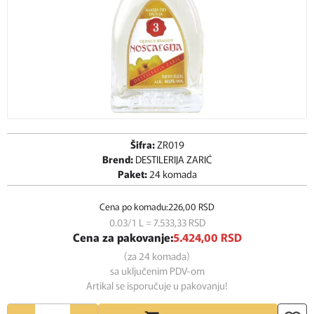
Šifra:
ZR019
Brend:
DESTILERIJA ZARIĆ
Paket:
24 komada
Cena po komadu:
226,
00
RSD
0.03/1 L = 7.533,
33
RSD
Cena za pakovanje:
5.424,
00
RSD
(za 24 komada)
sa uključenim PDV-om
Artikal se isporučuje u pakovanju!
Količina