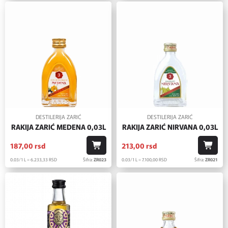
DESTILERIJA ZARIĆ
DESTILERIJA ZARIĆ
RAKIJA ZARIĆ MEDENA 0,03L
RAKIJA ZARIĆ NIRVANA 0,03L
187,
00
rsd
213,
00
rsd
0.03/1 L = 6.233,
33
RSD
Šifra:
ZR023
0.03/1 L = 7.100,
00
RSD
Šifra:
ZR021