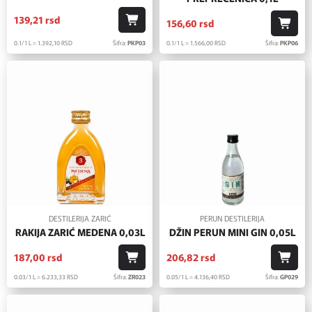
139,
21
rsd
156,
60
rsd
0.1/1 L = 1.392,
10
RSD
Šifra:
PKP03
0.1/1 L = 1.566,
00
RSD
Šifra:
PKP06
DESTILERIJA ZARIĆ
PERUN DESTILERIJA
RAKIJA ZARIĆ MEDENA 0,03L
DŽIN PERUN MINI GIN 0,05L
187,
00
rsd
206,
82
rsd
0.03/1 L = 6.233,
33
RSD
Šifra:
ZR023
0.05/1 L = 4.136,
40
RSD
Šifra:
GP029