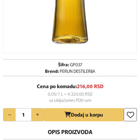
Šifra:
GP037
Brend:
PERUN DESTILERIJA
Cena po komadu:
216,
00
RSD
0.05/1 L = 4.320,
00
RSD
sa uključenim PDV-om
Količina
Dodaj u korpu
OPIS PROIZVODA