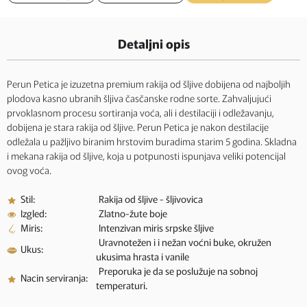
Detaljni opis
Perun Petica je izuzetna premium rakija od šljive dobijena od najboljih
plodova kasno ubranih šljiva časčanske rodne sorte. Zahvaljujući
prvoklasnom procesu sortiranja voća, ali i destilaciji i odležavanju,
dobijena je stara rakija od šljive. Perun Petica je nakon destilacije
odležala u pažljivo biranim hrstovim buradima starim 5 godina. Skladna
i mekana rakija od šljive, koja u potpunosti ispunjava veliki potencijal
ovog voća.
Stil:
Rakija od šljive - šljivovica
Izgled:
Zlatno-žute boje
Miris:
Intenzivan miris srpske šljive
Uravnotežen i i nežan voćni buke, okružen
Ukus:
ukusima hrasta i vanile
Preporuka je da se poslužuje na sobnoj
Nacin serviranja:
temperaturi.