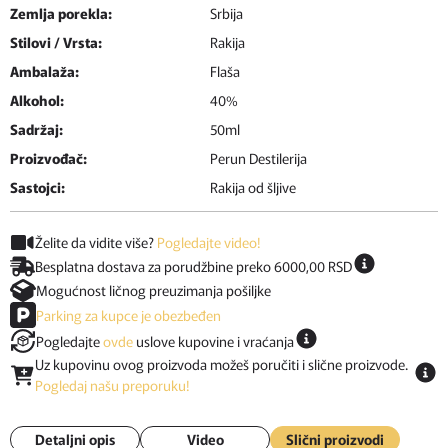
Zemlja porekla:
Srbija
Stilovi / Vrsta:
Rakija
Ambalaža:
Flaša
Alkohol:
40%
Sadržaj:
50ml
Proizvođač:
Perun Destilerija
Sastojci:
Rakija od šljive
Želite da vidite više?
Pogledajte video!
Besplatna dostava za porudžbine preko 6000,00 RSD
Mogućnost ličnog preuzimanja pošiljke
Parking za kupce je obezbeđen
Pogledajte
ovde
uslove kupovine i vraćanja
Uz kupovinu ovog proizvoda možeš poručiti i slične proizvode.
Pogledaj našu preporuku!
Detaljni opis
Video
Slični proizvodi