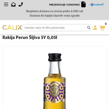
PREZENTACIJE I CENOVNICI
Besplatna dostava za iznose preko 6.000 rsd
Dostava do kapije/ulaznih vrata zgrade
0
Početna
Žestoka pića
Rakija
Rakija Perun Šljiva 5Y 0,05l
Rakija Perun Šljiva 5Y 0,05l