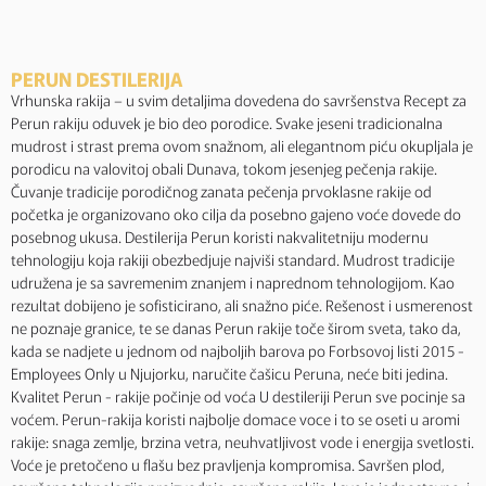
PERUN DESTILERIJA
Vrhunska rakija – u svim detaljima dovedena do savršenstva Recept za
Perun rakiju oduvek je bio deo porodice. Svake jeseni tradicionalna
mudrost i strast prema ovom snažnom, ali elegantnom piću okupljala je
porodicu na valovitoj obali Dunava, tokom jesenjeg pečenja rakije.
Čuvanje tradicije porodičnog zanata pečenja prvoklasne rakije od
početka je organizovano oko cilja da posebno gajeno voće dovede do
posebnog ukusa. Destilerija Perun koristi nakvalitetniju modernu
tehnologiju koja rakiji obezbedjuje najviši standard. Mudrost tradicije
udružena je sa savremenim znanjem i naprednom tehnologijom. Kao
rezultat dobijeno je sofisticirano, ali snažno piće. Rešenost i usmerenost
ne poznaje granice, te se danas Perun rakije toče širom sveta, tako da,
kada se nadjete u jednom od najboljih barova po Forbsovoj listi 2015 -
Employees Only u Njujorku, naručite čašicu Peruna, neće biti jedina.
Kvalitet Perun - rakije počinje od voća U destileriji Perun sve pocinje sa
voćem. Perun-rakija koristi najbolje domace voce i to se oseti u aromi
rakije: snaga zemlje, brzina vetra, neuhvatljivost vode i energija svetlosti.
Voće je pretočeno u flašu bez pravljenja kompromisa. Savršen plod,