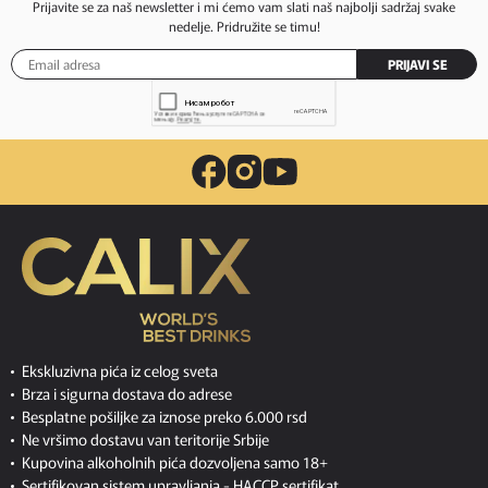
Prijavite se za naš newsletter i mi ćemo vam slati naš najbolji sadržaj svake
nedelje. Pridružite se timu!
PRIJAVI SE
Ekskluzivna pića iz celog sveta
Brza i sigurna dostava do adrese
Besplatne pošiljke za iznose preko 6.000 rsd
Ne vršimo dostavu van teritorije Srbije
Kupovina alkoholnih pića dozvoljena samo 18+
Sertifikovan sistem upravljanja -
HACCP sertifikat