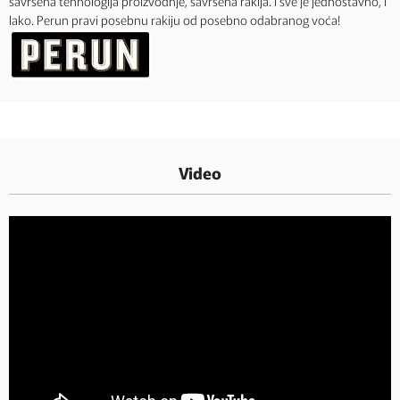
savršena tehnologija proizvodnje, savršena rakija. I sve je jednostavno, i
lako. Perun pravi posebnu rakiju od posebno odabranog voća!
Video