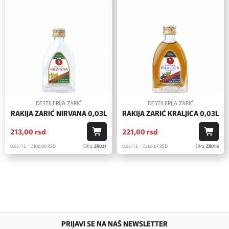
DESTILERIJA ZARIĆ
DESTILERIJA ZARIĆ
RAKIJA ZARIĆ NIRVANA 0,03L
RAKIJA ZARIĆ KRALJICA 0,03L
213,
00
rsd
221,
00
rsd
0.03/1 L = 7.100,
00
RSD
Šifra:
ZR021
0.03/1 L = 7.366,
67
RSD
Šifra:
ZR018
PRIJAVI SE NA NAŠ NEWSLETTER