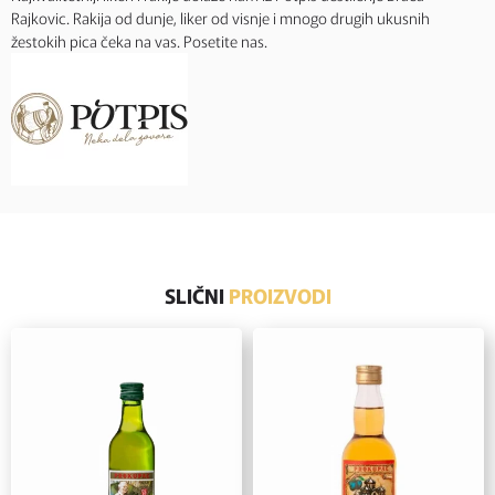
Rajkovic. Rakija od dunje, liker od visnje i mnogo drugih ukusnih
žestokih pica čeka na vas. Posetite nas.
SLIČNI
PROIZVODI