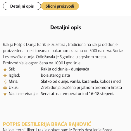
Detaljni opis
Slični proizvodi
Detaljni opis
Rakija Potpis Dunja Barik je izuzetna , tradicionalna rakija od dunje
proizvedena i destilovana u bakarnom kazanu od 500l na drva. Sorta:
Leskovačka dunja. Odležavala je 5 godina u srpskom hrastu.
Proizvodnja je ograničena na 1000 l godišnje.
Stil:
Rakija od dunje - dunjevača
Izgled:
Boja starog zlata
Miris:
Slatko od dunje, vanila, karamela, kokos i med
Ukus:
Zrela dunja praćena prijatnom aromom hrasta
Nacin serviranja:
Servirati na temperaturi od 16-18 stepeni.
POTPIS DESTILERIJA BRAĆA RAJKOVIĆ
Najkvalitetniji likeri i rakije dolaze nam iz Potpis destilerije Braca