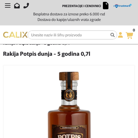
PREZENTACIJE I CENOVNICI
Besplatna dostava za iznose preko 6.000 rsd
Dostava do kapije/ulaznih vrata zgrade
0
Početna
Žestoka pića
Rakija
Rakija Potpis dunja - 5 godina 0,7l
Rakija Potpis dunja - 5 godina 0,7l