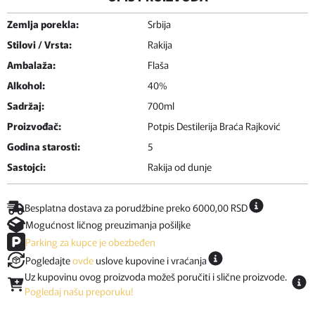
Zemlja porekla:
Srbija
Stilovi / Vrsta:
Rakija
Ambalaža:
Flaša
Alkohol:
40%
Sadržaj:
700ml
Proizvođač:
Potpis Destilerija Braća Rajković
Godina starosti:
5
Sastojci:
Rakija od dunje
Besplatna dostava za porudžbine preko 6000,00 RSD
Mogućnost ličnog preuzimanja pošiljke
Parking za kupce je obezbeđen
Pogledajte
ovde
uslove kupovine i vraćanja
Uz kupovinu ovog proizvoda možeš poručiti i slične proizvode.
Pogledaj našu preporuku!