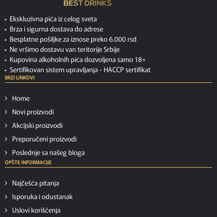
Ekskluzivna pića iz celog sveta
Brza i sigurna dostava do adrese
Besplatne pošiljke za iznose preko 6.000 rsd
Ne vršimo dostavu van teritorije Srbije
Kupovina alkoholnih pića dozvoljena samo 18+
Sertifikovan sistem upravljanja -
HACCP sertifikat
BRZI LINKOVI
Home
Novi proizvodi
Akcijski proizvodi
Preporučeni proizvodi
Poslednje sa našeg bloga
OPŠTE INFORMACIJE
Najčešća pitanja
Isporuka i odustanak
Uslovi korišćenja