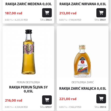
RAKIJA ZARIĆ MEDENA 0,03L
RAKIJA ZARIĆ NIRVANA 0,03L
187,
00
rsd
213,
00
rsd
0.03/1 L = 6.233,
33
RSD
Šifra:
ZR023
0.03/1 L = 7.100,
00
RSD
Šifra:
ZR021
PERUN DESTILERIJA
DESTILERIJA ZARIĆ
RAKIJA PERUN ŠLJIVA 5Y
RAKIJA ZARIĆ KRALJICA 0,03L
0,05L
221,
00
rsd
216,
00
rsd
0.03/1 L = 7.366,
67
RSD
Šifra:
ZR018
0.05/1 L = 4.320,
00
RSD
Šifra:
GP037