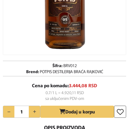
Šifra:
BRV012
Brend:
POTPIS DESTILERIJA BRAĆA RAJKOVIĆ
Cena po komadu:
3.444,
08
RSD
0.7/1 L = 4.920,
11
RSD
sa uključenim PDV-om
Količina
Dodaj u korpu
OPIS PROIZVODA