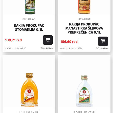
PROKUPAC
PROKUPAC
RAKIJA PROKUPAC
RAKIJA PROKUPAC
MANASTIRKA ŠLJIVOVA
STOMAKLIJA 0,1L
PREPREČENICA 0,1L
139,
21
rsd
156,
60
rsd
0.1/1 L = 1.392,
10
RSD
Šifra:
PKP03
0.1/1 L = 1.566,
00
RSD
Šifra:
PKP06
DESTILERIJA ZARIĆ
DESTILERIJA ZARIĆ