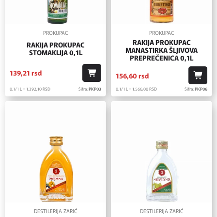
PROKUPAC
PROKUPAC
RAKIJA PROKUPAC
RAKIJA PROKUPAC
MANASTIRKA ŠLJIVOVA
STOMAKLIJA 0,1L
PREPREČENICA 0,1L
139,
21
rsd
156,
60
rsd
0.1/1 L = 1.392,
10
RSD
Šifra:
PKP03
0.1/1 L = 1.566,
00
RSD
Šifra:
PKP06
DESTILERIJA ZARIĆ
DESTILERIJA ZARIĆ