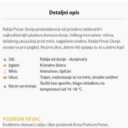
Detaljni opis
Rakija Pevac Dunja proizvedena je od posebno odabranih i
najkvalitetnijih plodova domaće dunje. Velikog intenziteta mirisa,
skladnog ukusa koji prati miris, naglašene svežine. Rakija Pevac Dunja
osvaja na prvi pogled. Na prvi ukus, zlatne niti spajaju su se u jednu kap!
Stil:
Rakija od dunje - dunjevača
Izgled:
Kristalno bistra
Miris:
Intenzivan, tipičan
Ukus:
Trajan, nadovezuje se na miris, izrazite svežine
Služiti kao aperitiv, blago ohlađenu na
Nacin serviranja:
temperaturi od 14-18 °C.
PODRUM PEVAC
Kvalitetnu domaću rakiju i liker proizvodi firma Podrum Pevac.