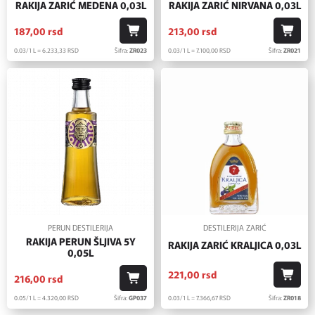
RAKIJA ZARIĆ MEDENA 0,03L
RAKIJA ZARIĆ NIRVANA 0,03L
187,
00
rsd
213,
00
rsd
0.03/1 L = 6.233,
33
RSD
Šifra:
ZR023
0.03/1 L = 7.100,
00
RSD
Šifra:
ZR021
PERUN DESTILERIJA
DESTILERIJA ZARIĆ
RAKIJA PERUN ŠLJIVA 5Y
RAKIJA ZARIĆ KRALJICA 0,03L
0,05L
221,
00
rsd
216,
00
rsd
0.03/1 L = 7.366,
67
RSD
Šifra:
ZR018
0.05/1 L = 4.320,
00
RSD
Šifra:
GP037