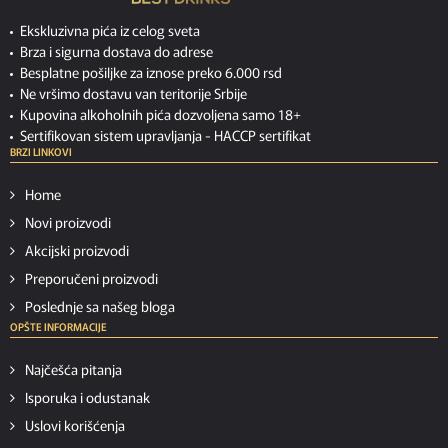
Ekskluzivna pića iz celog sveta
Brza i sigurna dostava do adrese
Besplatne pošiljke za iznose preko 6.000 rsd
Ne vršimo dostavu van teritorije Srbije
Kupovina alkoholnih pića dozvoljena samo 18+
Sertifikovan sistem upravljanja -
HACCP sertifikat
BRZI LINKOVI
Home
Novi proizvodi
Akcijski proizvodi
Preporučeni proizvodi
Poslednje sa našeg bloga
OPŠTE INFORMACIJE
Najčešća pitanja
Isporuka i odustanak
Uslovi korišćenja