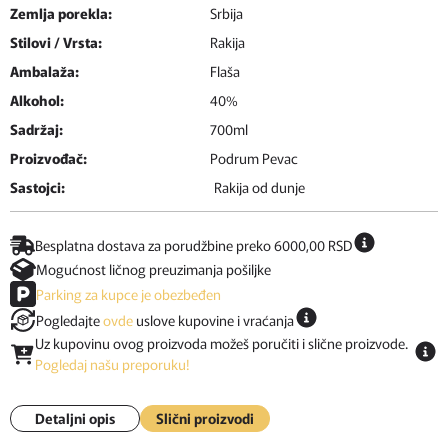
Zemlja porekla:
Srbija
Stilovi / Vrsta:
Rakija
Ambalaža:
Flaša
Alkohol:
40%
Sadržaj:
700ml
Proizvođač:
Podrum Pevac
Sastojci:
Rakija od dunje
Besplatna dostava za porudžbine preko 6000,00 RSD
Mogućnost ličnog preuzimanja pošiljke
Parking za kupce je obezbeđen
Pogledajte
ovde
uslove kupovine i vraćanja
Uz kupovinu ovog proizvoda možeš poručiti i slične proizvode.
Pogledaj našu preporuku!
Detaljni opis
Slični proizvodi