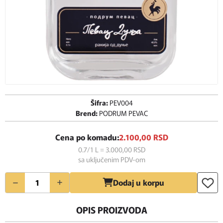
Šifra:
PEV004
Brend:
PODRUM PEVAC
Cena po komadu:
2.100,
00
RSD
0.7/1 L = 3.000,
00
RSD
sa uključenim PDV-om
Količina
Dodaj u korpu
OPIS PROIZVODA