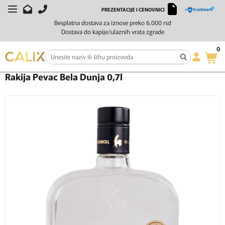
PREZENTACIJE I CENOVNICI
Besplatna dostava za iznose preko 6.000 rsd
Dostava do kapije/ulaznih vrata zgrade
0
Početna
Žestoka pića
Rakija
Rakija Pevac Bela Dunja 0,7l
Rakija Pevac Bela Dunja 0,7l