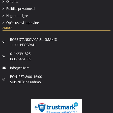
O nama
Politika privatnosti
Nagradne igre
Opšti uslovi kupovine
ADRESA
BORE STANKOVICA 8b, (MAKIS)
11030 BEOGRAD
011/2391825
060/6461055
info@calix.rs
PON-PET: 8:00-16:00
SUB-NED: ne radimo