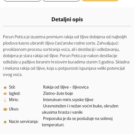
Detaljni opis
Perun Petica je izuzetna premium rakija od šljive dobijena od najboljih
plodova kasno ubranih šljiva časčanske rodne sorte. Zahvaljujući
prvoklasnom procesu sortiranja voća, ali i destilaciji i odležavanju,
dobijena je stara rakija od šljive. Perun Petica je nakon destilacije
odležala u pažljivo biranim hrstovim buradima starim 5 godina. Skladna
i mekana rakija od šljive, koja u potpunosti ispunjava veliki potencijal
ovog voća.
Stil:
Rakija od šljive - šljivovica
Izgled:
Zlatno-žute boje
Miris:
Intenzivan miris srpske šljive
Uravnotežen i i nežan voćni buke, okružen
Ukus:
ukusima hrasta i vanile
Preporuka je da se poslužuje na sobnoj
Nacin serviranja:
temperaturi.