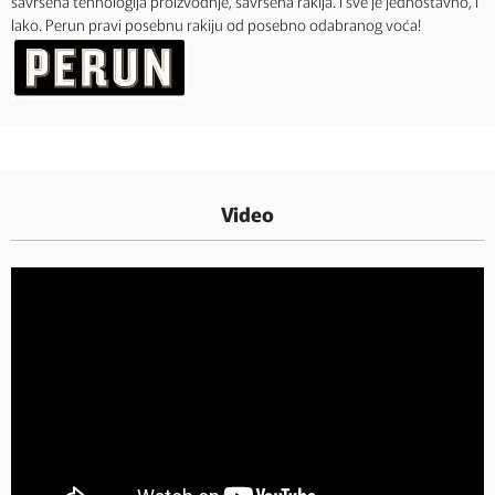
savršena tehnologija proizvodnje, savršena rakija. I sve je jednostavno, i
lako. Perun pravi posebnu rakiju od posebno odabranog voća!
Video