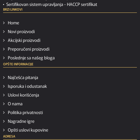
Sertifikovan sistem upravljanja -
HACCP sertifikat
BRZI LINKOVI
Home
Novi proizvodi
Akcijski proizvodi
Preporučeni proizvodi
Poslednje sa našeg bloga
OPŠTE INFORMACIJE
Najčešća pitanja
Isporuka i odustanak
Uslovi korišćenja
O nama
Politika privatnosti
Nagradne igre
Opšti uslovi kupovine
ADRESA