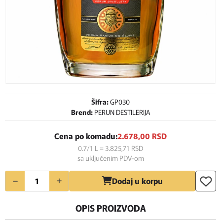
Šifra:
GP030
Brend:
PERUN DESTILERIJA
Cena po komadu:
2.678,
00
RSD
0.7/1 L = 3.825,
71
RSD
sa uključenim PDV-om
Količina
Dodaj u korpu
OPIS PROIZVODA