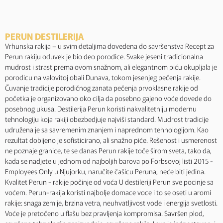
PERUN DESTILERIJA
Vrhunska rakija – u svim detaljima dovedena do savršenstva Recept za
Perun rakiju oduvek je bio deo porodice. Svake jeseni tradicionalna
mudrost i strast prema ovom snažnom, ali elegantnom piću okupljala je
porodicu na valovitoj obali Dunava, tokom jesenjeg pečenja rakije.
Čuvanje tradicije porodičnog zanata pečenja prvoklasne rakije od
početka je organizovano oko cilja da posebno gajeno voće dovede do
posebnog ukusa. Destilerija Perun koristi nakvalitetniju modernu
tehnologiju koja rakiji obezbedjuje najviši standard. Mudrost tradicije
udružena je sa savremenim znanjem i naprednom tehnologijom. Kao
rezultat dobijeno je sofisticirano, ali snažno piće. Rešenost i usmerenost
ne poznaje granice, te se danas Perun rakije toče širom sveta, tako da,
kada se nadjete u jednom od najboljih barova po Forbsovoj listi 2015 -
Employees Only u Njujorku, naručite čašicu Peruna, neće biti jedina.
Kvalitet Perun - rakije počinje od voća U destileriji Perun sve pocinje sa
voćem. Perun-rakija koristi najbolje domace voce i to se oseti u aromi
rakije: snaga zemlje, brzina vetra, neuhvatljivost vode i energija svetlosti.
Voće je pretočeno u flašu bez pravljenja kompromisa. Savršen plod,