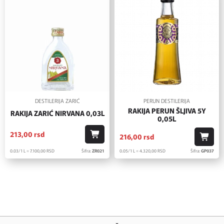
DESTILERIJA ZARIĆ
PERUN DESTILERIJA
RAKIJA PERUN ŠLJIVA 5Y
RAKIJA ZARIĆ NIRVANA 0,03L
0,05L
213,
00
rsd
216,
00
rsd
0.03/1 L = 7.100,
00
RSD
Šifra:
ZR021
0.05/1 L = 4.320,
00
RSD
Šifra:
GP037