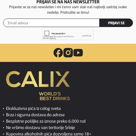
PRIJAVI SE NA NAŠ NEWSLETTER
Prijavite se za naš newsletter i mi ćemo vam slati naš najbolji sadržaj svake
nedelje. Pridružite se timu!
PRIJAVI SE
Ekskluzivna pića iz celog sveta
Brza i sigurna dostava do adrese
Besplatne pošiljke za iznose preko 6.000 rsd
Ne vršimo dostavu van teritorije Srbije
Kupovina alkoholnih pića dozvoljena samo 18+