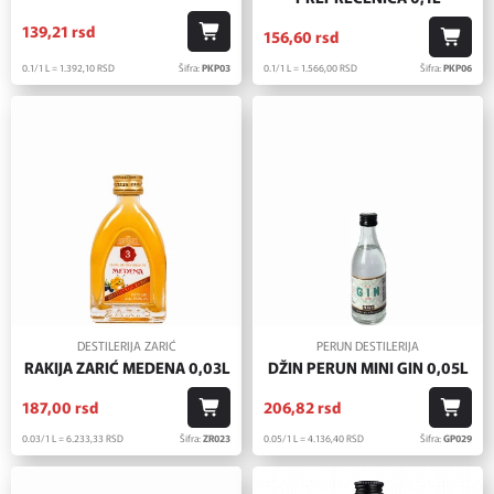
139,
21
rsd
156,
60
rsd
0.1/1 L = 1.392,
10
RSD
Šifra:
PKP03
0.1/1 L = 1.566,
00
RSD
Šifra:
PKP06
DESTILERIJA ZARIĆ
PERUN DESTILERIJA
RAKIJA ZARIĆ MEDENA 0,03L
DŽIN PERUN MINI GIN 0,05L
187,
00
rsd
206,
82
rsd
0.03/1 L = 6.233,
33
RSD
Šifra:
ZR023
0.05/1 L = 4.136,
40
RSD
Šifra:
GP029