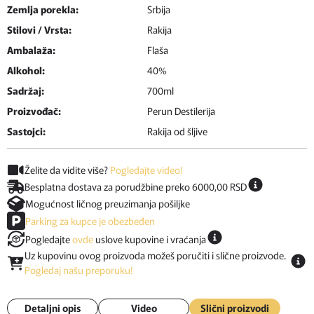
Zemlja porekla:
Srbija
Stilovi / Vrsta:
Rakija
Ambalaža:
Flaša
Alkohol:
40%
Sadržaj:
700ml
Proizvođač:
Perun Destilerija
Sastojci:
Rakija od šljive
Želite da vidite više?
Pogledajte video!
Besplatna dostava za porudžbine preko 6000,00 RSD
Mogućnost ličnog preuzimanja pošiljke
Parking za kupce je obezbeđen
Pogledajte
ovde
uslove kupovine i vraćanja
Uz kupovinu ovog proizvoda možeš poručiti i slične proizvode.
Pogledaj našu preporuku!
Detaljni opis
Video
Slični proizvodi