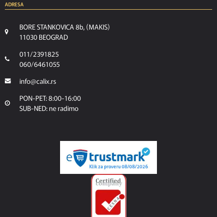
ADRESA
BORE STANKOVICA 8b, (MAKIS)
11030 BEOGRAD
011/2391825
060/6461055
info@calix.rs
PON-PET: 8:00-16:00
SUB-NED: ne radimo