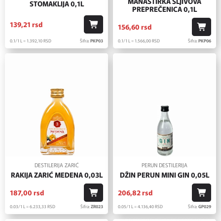
MANASTIRKA ŠLJIVOVA
STOMAKLIJA 0,1L
PREPREČENICA 0,1L
139,
21
rsd
156,
60
rsd
0.1/1 L = 1.392,
10
RSD
Šifra:
PKP03
0.1/1 L = 1.566,
00
RSD
Šifra:
PKP06
DESTILERIJA ZARIĆ
PERUN DESTILERIJA
RAKIJA ZARIĆ MEDENA 0,03L
DŽIN PERUN MINI GIN 0,05L
187,
00
rsd
206,
82
rsd
0.03/1 L = 6.233,
33
RSD
Šifra:
ZR023
0.05/1 L = 4.136,
40
RSD
Šifra:
GP029