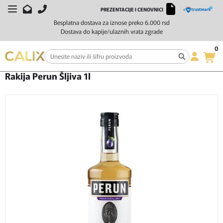
PREZENTACIJE I CENOVNICI
Besplatna dostava za iznose preko 6.000 rsd
Dostava do kapije/ulaznih vrata zgrade
0
Početna
Žestoka pića
Rakija
Rakija Perun Šljiva 1l
Rakija Perun Šljiva 1l