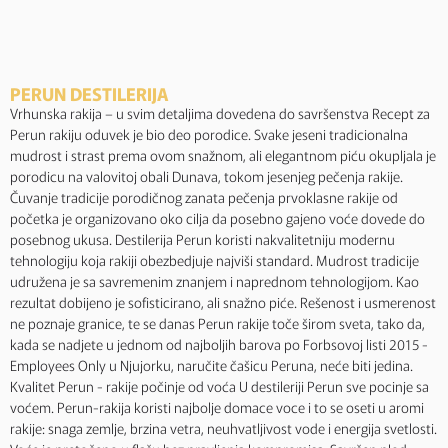
PERUN DESTILERIJA
Vrhunska rakija – u svim detaljima dovedena do savršenstva Recept za
Perun rakiju oduvek je bio deo porodice. Svake jeseni tradicionalna
mudrost i strast prema ovom snažnom, ali elegantnom piću okupljala je
porodicu na valovitoj obali Dunava, tokom jesenjeg pečenja rakije.
Čuvanje tradicije porodičnog zanata pečenja prvoklasne rakije od
početka je organizovano oko cilja da posebno gajeno voće dovede do
posebnog ukusa. Destilerija Perun koristi nakvalitetniju modernu
tehnologiju koja rakiji obezbedjuje najviši standard. Mudrost tradicije
udružena je sa savremenim znanjem i naprednom tehnologijom. Kao
rezultat dobijeno je sofisticirano, ali snažno piće. Rešenost i usmerenost
ne poznaje granice, te se danas Perun rakije toče širom sveta, tako da,
kada se nadjete u jednom od najboljih barova po Forbsovoj listi 2015 -
Employees Only u Njujorku, naručite čašicu Peruna, neće biti jedina.
Kvalitet Perun - rakije počinje od voća U destileriji Perun sve pocinje sa
voćem. Perun-rakija koristi najbolje domace voce i to se oseti u aromi
rakije: snaga zemlje, brzina vetra, neuhvatljivost vode i energija svetlosti.