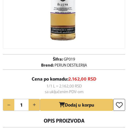
Šifra:
GP019
Brend:
PERUN DESTILERIJA
Cena po komadu:
2.162,
00
RSD
1/1 L = 2.162,
00
RSD
sa uključenim PDV-om
Količina
Dodaj u korpu
OPIS PROIZVODA