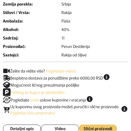
Zemlja porekla:
Srbija
Stilovi / Vrsta:
Rakija
Ambalaža:
Flaša
Alkohol:
40%
Sadržaj:
1l
Proizvođač:
Perun Destilerija
Sastojci:
Rakija od šljive
Želite da vidite više?
Pogledajte video!
Besplatna dostava za porudžbine preko 6000,00 RSD
Mogućnost ličnog preuzimanja pošiljke
Parking za kupce je obezbeđen
Pogledajte
ovde
uslove kupovine i vraćanja
Uz kupovinu ovog proizvoda možeš poručiti i slične proizvode.
Pogledaj našu preporuku!
Detaljni opis
Video
Slični proizvodi