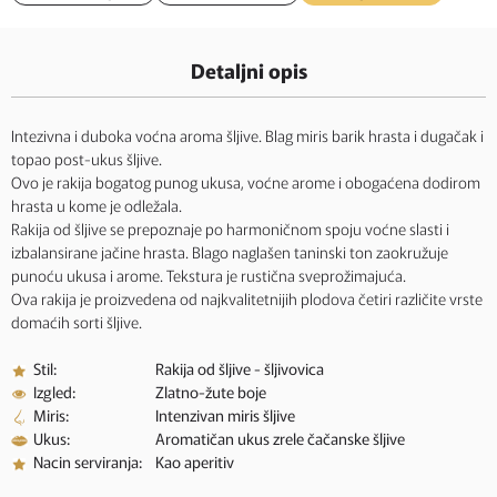
Detaljni opis
Intezivna i duboka voćna aroma šljive. Blag miris barik hrasta i dugačak i
topao post-ukus šljive.
Ovo je rakija bogatog punog ukusa, voćne arome i obogaćena dodirom
hrasta u kome je odležala.
Rakija od šljive se prepoznaje po harmoničnom spoju voćne slasti i
izbalansirane jačine hrasta. Blago naglašen taninski ton zaokružuje
punoću ukusa i arome. Tekstura je rustična sveprožimajuća.
Ova rakija je proizvedena od najkvalitetnijih plodova četiri različite vrste
domaćih sorti šljive.
Stil:
Rakija od šljive - šljivovica
Izgled:
Zlatno-žute boje
Miris:
Intenzivan miris šljive
Ukus:
Aromatičan ukus zrele čačanske šljive
Nacin serviranja:
Kao aperitiv