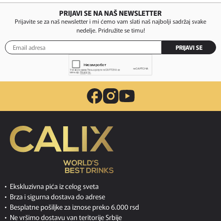
PRIJAVI SE NA NAŠ NEWSLETTER
Prijavite se za naš newsletter i mi ćemo vam slati naš najbolji sadržaj svake
nedelje. Pridružite se timu!
PRIJAVI SE
Ekskluzivna pića iz celog sveta
Brza i sigurna dostava do adrese
Besplatne pošiljke za iznose preko 6.000 rsd
Ne vršimo dostavu van teritorije Srbije