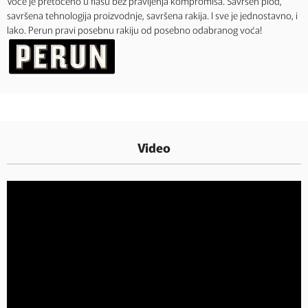
Voće je pretočeno u flašu bez pravljenja kompromisa. Savršen plod,
savršena tehnologija proizvodnje, savršena rakija. I sve je jednostavno, i
lako. Perun pravi posebnu rakiju od posebno odabranog voća!
Video