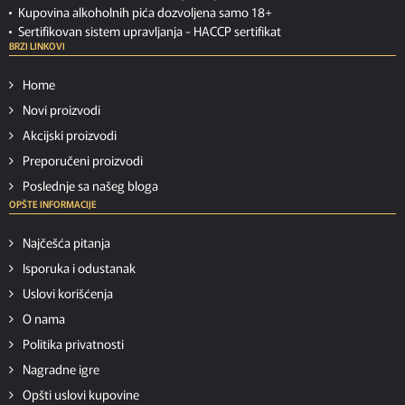
Kupovina alkoholnih pića dozvoljena samo 18+
Sertifikovan sistem upravljanja -
HACCP sertifikat
BRZI LINKOVI
Home
Novi proizvodi
Akcijski proizvodi
Preporučeni proizvodi
Poslednje sa našeg bloga
OPŠTE INFORMACIJE
Najčešća pitanja
Isporuka i odustanak
Uslovi korišćenja
O nama
Politika privatnosti
Nagradne igre
Opšti uslovi kupovine