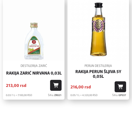
DESTILERIJA ZARIĆ
PERUN DESTILERIJA
RAKIJA PERUN ŠLJIVA 5Y
RAKIJA ZARIĆ NIRVANA 0,03L
0,05L
213,
00
rsd
216,
00
rsd
0.03/1 L = 7.100,
00
RSD
Šifra:
ZR021
0.05/1 L = 4.320,
00
RSD
Šifra:
GP037