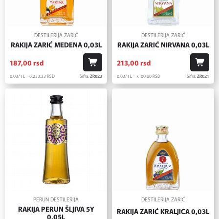
DESTILERIJA ZARIĆ
DESTILERIJA ZARIĆ
RAKIJA ZARIĆ MEDENA 0,03L
RAKIJA ZARIĆ NIRVANA 0,03L
187,
00
rsd
213,
00
rsd
0.03/1 L = 6.233,
33
RSD
Šifra:
ZR023
0.03/1 L = 7.100,
00
RSD
Šifra:
ZR021
PERUN DESTILERIJA
DESTILERIJA ZARIĆ
RAKIJA PERUN ŠLJIVA 5Y
RAKIJA ZARIĆ KRALJICA 0,03L
0,05L