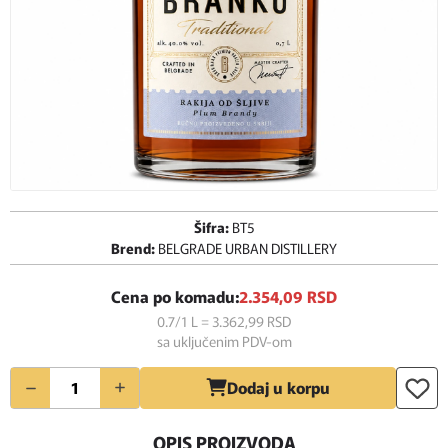
Šifra:
BT5
Brend:
BELGRADE URBAN DISTILLERY
Cena po komadu:
2.354,
09
RSD
0.7/1 L = 3.362,
99
RSD
sa uključenim PDV-om
Količina
Dodaj u korpu
OPIS PROIZVODA