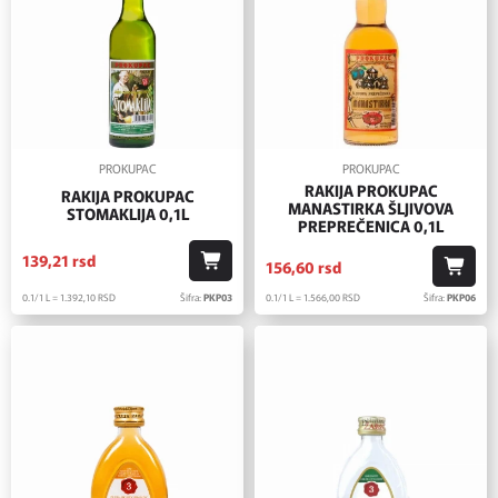
PROKUPAC
PROKUPAC
RAKIJA PROKUPAC
RAKIJA PROKUPAC
MANASTIRKA ŠLJIVOVA
STOMAKLIJA 0,1L
PREPREČENICA 0,1L
139,
21
rsd
156,
60
rsd
0.1/1 L = 1.392,
10
RSD
Šifra:
PKP03
0.1/1 L = 1.566,
00
RSD
Šifra:
PKP06