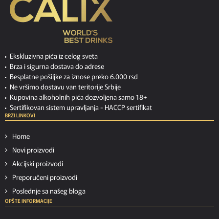
Ekskluzivna pića iz celog sveta
Brza i sigurna dostava do adrese
Besplatne pošiljke za iznose preko 6.000 rsd
Ne vršimo dostavu van teritorije Srbije
Kupovina alkoholnih pića dozvoljena samo 18+
Sertifikovan sistem upravljanja -
HACCP sertifikat
BRZI LINKOVI
Home
Novi proizvodi
Akcijski proizvodi
Preporučeni proizvodi
Poslednje sa našeg bloga
OPŠTE INFORMACIJE