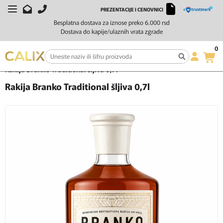
PREZENTACIJE I CENOVNICI
Besplatna dostava za iznose preko 6.000 rsd
Dostava do kapije/ulaznih vrata zgrade
0
Početna
Žestoka pića
Rakija
Rakija Branko Traditional šljiva 0,7l
Rakija Branko Traditional šljiva 0,7l