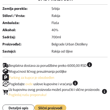
Zemlja porekla:
Srbija
Stilovi / Vrsta:
Rakija
Ambalaža:
Flaša
Alkohol:
40%
Sadržaj:
700ml
Proizvođač:
Belgrade Urban Distillery
Sastojci:
Rakija od šljive
Besplatna dostava za porudžbine preko 6000,00 RSD
Mogućnost ličnog preuzimanja pošiljke
Parking za kupce je obezbeđen
Pogledajte
ovde
uslove kupovine i vraćanja
Uz kupovinu ovog proizvoda možeš poručiti i slične proizvode.
Pogledaj našu preporuku!
Detaljni opis
Slični proizvodi