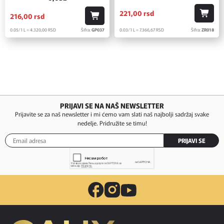
221,
00
rsd
216,
00
rsd
0.03/1 L = 7.366,
67
RSD
Šifra:
ZR018
0.05/1 L = 4.320,
00
RSD
Šifra:
GP037
PRIJAVI SE NA NAŠ NEWSLETTER
Prijavite se za naš newsletter i mi ćemo vam slati naš najbolji sadržaj svake
nedelje. Pridružite se timu!
PRIJAVI SE