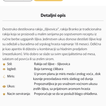
Detaljni opis
Dvostruko destilovana rakija „šljivovica“, rakija Branko je tradicionalna
rakija koja se proizvodi u malim serijama po sopstvenom receptu iz
ručne berbe uzgajanih šljiva. Jedinstven ukus donose destilati šljive koji
su odležali u buradima od srpskog hrasta najmanje 18 meseci. Odlična
je kao aperitiv ili dižestiv u kombinaciji sa hladnim predjelom
(mezetlukom). Vrlo dobro se slaže sa svim specijalitetima od mesa,
salatom od povrća ili sa zrelim sirom.
Stil:
Rakija od šljive - šljivovica
Izgled:
Boja tamnog ćilibara
U prvom planu je miris meda i zrelog voća , dok
Miris:
kasnije preovladava miris slatkog od dunja
Prepoznatljiva je po snažnom voćnom ukusu
Ukus:
zrelih šljiva, sa prijatnom aromom hrasta
Nacin serviranja:
Preporučuje se da se posluži blago ohlađena.