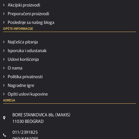
Akcijski proizvodi
Preporučeni proizvodi
Poslednje sa našeg bloga
OPŠTE INFORMACIJE
Najčešća pitanja
Isporuka i odustanak
Uslovi korišćenja
O nama
Politika privatnosti
Nagradne igre
Opšti uslovi kupovine
ADRESA
BORE STANKOVICA 8b, (MAKIS)
11030 BEOGRAD
011/2391825
060/6461055