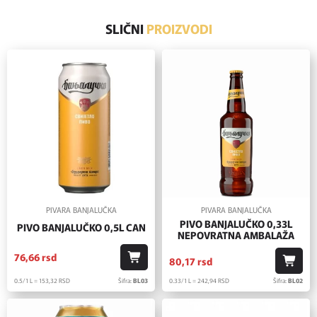
SLIČNI
PROIZVODI
PIVARA BANJALUČKA
PIVARA BANJALUČKA
PIVO BANJALUČKO 0,33L
PIVO BANJALUČKO 0,5L CAN
NEPOVRATNA AMBALAŽA
76,
66
rsd
80,
17
rsd
0.5/1 L = 153,
32
RSD
Šifra:
BL03
0.33/1 L = 242,
94
RSD
Šifra:
BL02