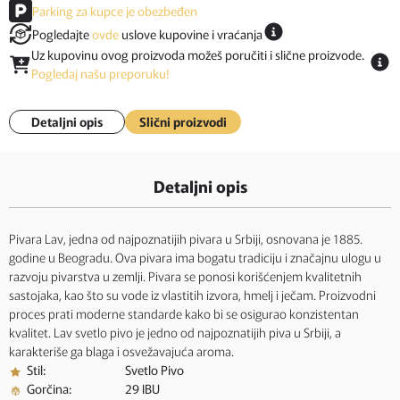
Parking za kupce je obezbeđen
Pogledajte
ovde
uslove kupovine i vraćanja
Uz kupovinu ovog proizvoda možeš poručiti i slične proizvode.
Pogledaj našu preporuku!
Detaljni opis
Slični proizvodi
Detaljni opis
Pivara Lav, jedna od najpoznatijih pivara u Srbiji, osnovana je 1885.
godine u Beogradu. Ova pivara ima bogatu tradiciju i značajnu ulogu u
razvoju pivarstva u zemlji. Pivara se ponosi korišćenjem kvalitetnih
sastojaka, kao što su vode iz vlastitih izvora, hmelj i ječam. Proizvodni
proces prati moderne standarde kako bi se osigurao konzistentan
kvalitet. Lav svetlo pivo je jedno od najpoznatijih piva u Srbiji, a
karakteriše ga blaga i osvežavajuća aroma.
Stil:
Svetlo Pivo
Gorčina:
29 IBU