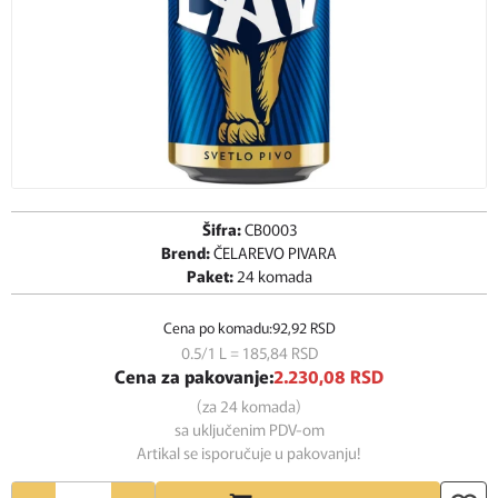
Šifra:
CB0003
Brend:
ČELAREVO PIVARA
Paket:
24 komada
Cena po komadu:
92,
92
RSD
0.5/1 L = 185,
84
RSD
Cena za pakovanje:
2.230,
08
RSD
(za 24 komada)
sa uključenim PDV-om
Artikal se isporučuje u pakovanju!
Količina