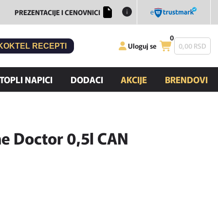
PREZENTACIJE I CENOVNICI
0
Uloguj se
0,
00
RSD
KOKTEL RECEPTI
TOPLI NAPICI
DODACI
AKCIJE
BRENDOVI
e Doctor 0,5l CAN