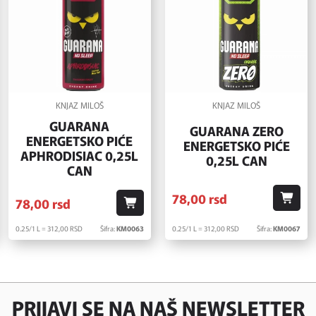
KNJAZ MILOŠ
KNJAZ MILOŠ
GUARANA
GUARANA ZERO
ENERGETSKO PIĆE
ENERGETSKO PIĆE
APHRODISIAC 0,25L
0,25L CAN
CAN
78,
00
rsd
78,
00
rsd
0.25/1 L = 312,
00
RSD
Šifra:
KM0063
0.25/1 L = 312,
00
RSD
Šifra:
KM0067
PRIJAVI SE NA NAŠ NEWSLETTER