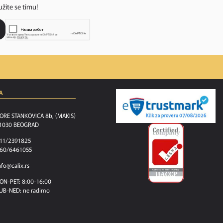
užite se timu!
A
ORE STANKOVICA 8b, (MAKIS)
1030 BEOGRAD
11/2391825
60/6461055
nfo@calix.rs
ON-PET: 8:00-16:00
UB-NED: ne radimo