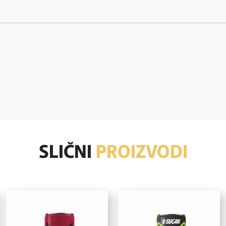
SLIČNI
PROIZVODI