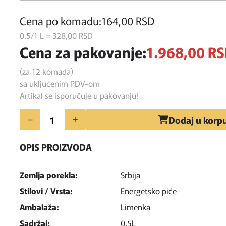
Cena po komadu:
164,
00
RSD
0.5/1 L = 328,
00
RSD
Cena za pakovanje:
1.968,
00
RS
(za 12 komada)
sa uključenim PDV-om
Artikal se isporučuje u pakovanju!
Količina
Dodaj u korp
OPIS PROIZVODA
Zemlja porekla:
Srbija
Stilovi / Vrsta:
Energetsko piće
Ambalaža:
Limenka
Sadržaj:
0.5L