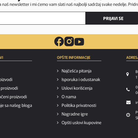
za naš newsletter i mi ćemo vam slati naš najbolji sadržaj svake nedelje. Pridr
PRIJAVI SE
VI
OPŠTE INFORMACIJE
ADRES
Najčešća pitanja
B
1
oizvodi
Isporuka i odustanak
0
i proizvodi
Uslovi korišćenja
0
čeni proizvodi
O nama
i
je sa našeg bloga
Politika privatnosti
P
Nagradne igre
S
Opšti uslovi kupovine