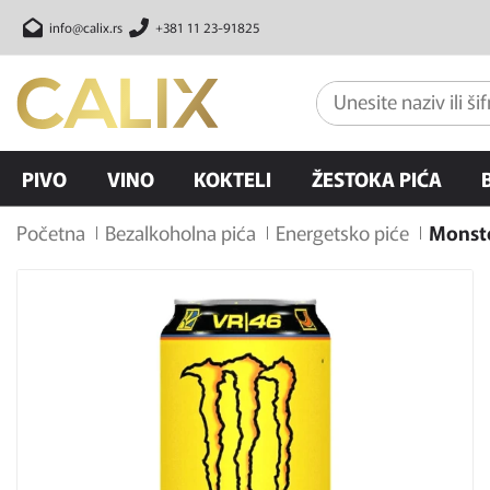
info@calix.rs
+381 11 23-91825
PIVO
VINO
KOKTELI
ŽESTOKA PIĆA
Početna
Bezalkoholna pića
Energetsko piće
Monste