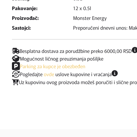
Pakovanje:
12 x 0.5l
Proizvođač:
Monster Energy
Sastojci:
Preporučeni dnevni unos: Ma
Besplatna dostava za porudžbine preko 6000,00 RSD
Mogućnost ličnog preuzimanja pošiljke
Parking za kupce je obezbeđen
Pogledajte
ovde
uslove kupovine i vraćanja
Uz kupovinu ovog proizvoda možeš poručiti i slične pr