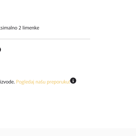
ksimalno 2 limenke
oizvode.
Pogledaj našu preporuku!