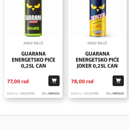
KNJAZ MILOŠ
KNJAZ MILOŠ
GUARANA
GUARANA
ENERGETSKO PIĆE
ENERGETSKO PIĆE
0,25L CAN
JOKER 0,25L CAN
77,
00
rsd
78,
00
rsd
0.25/1 L = 308,
00
RSD
Šifra:
KM0056
0.25/1 L = 312,
00
RSD
Šifra:
KM0058