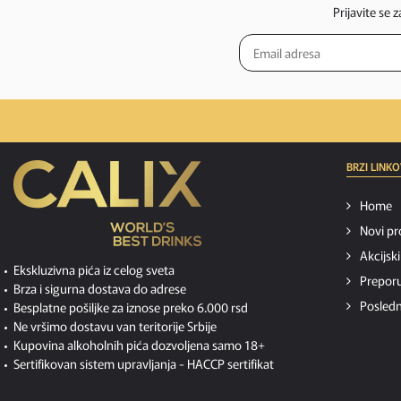
Prijavite se 
BRZI LINKO
Home
Novi pr
Akcijsk
Ekskluzivna pića iz celog sveta
Preporu
Brza i sigurna dostava do adrese
Posledn
Besplatne pošiljke za iznose preko 6.000 rsd
Ne vršimo dostavu van teritorije Srbije
Kupovina alkoholnih pića dozvoljena samo 18+
Sertifikovan sistem upravljanja -
HACCP sertifikat