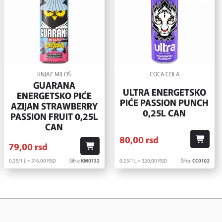
KNJAZ MILOŠ
COCA COLA
GUARANA
ULTRA ENERGETSKO
ENERGETSKO PIĆE
PIĆE PASSION PUNCH
AZIJAN STRAWBERRY
0,25L CAN
PASSION FRUIT 0,25L
CAN
80,
00
rsd
79,
00
rsd
0.25/1 L = 316,
00
RSD
Šifra:
KM0132
0.25/1 L = 320,
00
RSD
Šifra:
CC0102