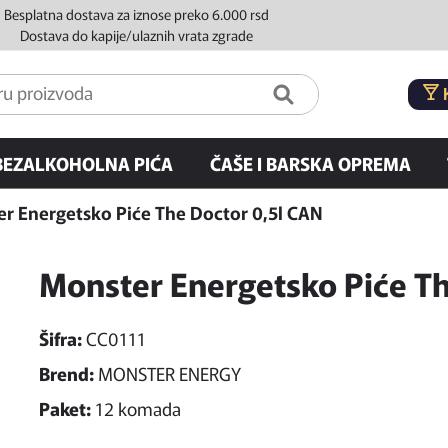
Besplatna dostava za iznose preko 6.000 rsd
Dostava do kapije/ulaznih vrata zgrade
BEZALKOHOLNA PIĆA
ČAŠE I BARSKA OPREMA
r Energetsko Piće The Doctor 0,5l CAN
Monster Energetsko Piće Th
Šifra:
CC0111
Brend:
MONSTER ENERGY
Paket:
12 komada