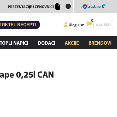
PREZENTACIJE I CENOVNICI
0
Uloguj se
0,
00
RSD
KOKTEL RECEPTI
TOPLI NAPICI
DODACI
AKCIJE
BRENDOVI
rape 0,25l CAN