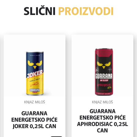
SLIČNI
PROIZVODI
KNJAZ MILOŠ
KNJAZ MILOŠ
GUARANA
GUARANA
ENERGETSKO PIĆE
ENERGETSKO PIĆE
APHRODISIAC 0,25L
JOKER 0,25L CAN
CAN