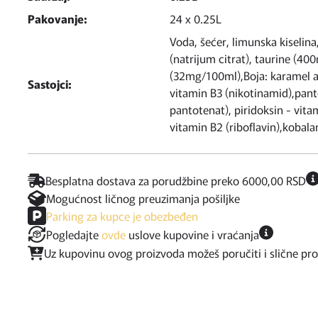
Pakovanje:
24 x 0.25L
Voda, šećer, limunska kiselina,
(natrijum citrat), taurine (4
(32mg/100ml),Boja: karamel a
Sastojci:
vitamin B3 (nikotinamid),pant
pantotenat), piridoksin - vitam
vitamin B2 (riboflavin),kobal
Besplatna dostava za porudžbine preko 6000,00 RSD
Mogućnost ličnog preuzimanja pošiljke
Parking za kupce je obezbeđen
Pogledajte
ovde
uslove kupovine i vraćanja
Uz kupovinu ovog proizvoda možeš poručiti i slične pr