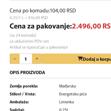
Cena po komadu:
104,
00
RSD
0.25/1 L = 416,
00
RSD
Cena za pakovanje:
2.496,
00
R
(za 24 komada)
sa uključenim PDV-om
Artikal se isporučuje u pakovanju!
Količina
Dodaj u korp
OPIS PROIZVODA
Zemlja porekla:
Mađarska
Stilovi / Vrsta:
Energetsko piće
Ambalaža:
Limenka
Sadržaj:
0.25L