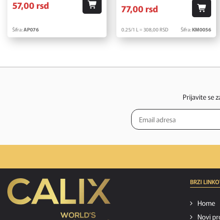
57,
00
rsd
77,
00
rsd
Šifra:
AP076
0.25/1 L = 308,
00
RSD
Šifra:
KM0056
Prijavite se 
BRZI LINKO
Home
Novi pr