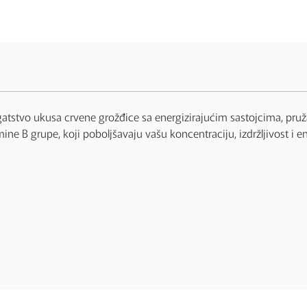
ogatstvo ukusa crvene grožđice sa energizirajućim sastojcima, pru
mine B grupe, koji poboljšavaju vašu koncentraciju, izdržljivost i