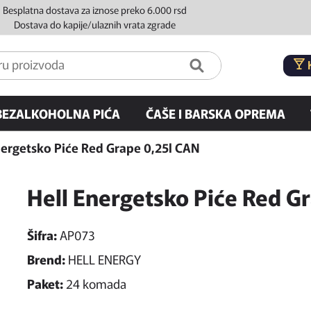
Besplatna dostava za iznose preko 6.000 rsd
Dostava do kapije/ulaznih vrata zgrade
BEZALKOHOLNA PIĆA
ČAŠE I BARSKA OPREMA
nergetsko Piće Red Grape 0,25l CAN
Hell Energetsko Piće Red G
Šifra:
AP073
Brend:
HELL ENERGY
Paket:
24 komada