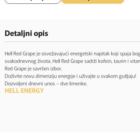
Detaljni opis
Hell Red Grape je osvežavajući energetski napitak koji spaja b
svakodnevnog života. Hell Red Grape sadrži kofein, taurin i vita
Red Grape je savršen izbor.
Doživite novu dimenziju energije i uživajte u svakom gutljaju!
Dozvoljeni dnevni unos – dve limenke.
HELL ENERGY