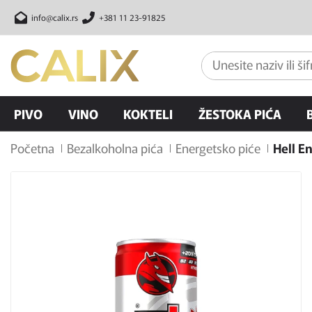
info@calix.rs
+381 11 23-91825
PIVO
VINO
KOKTELI
ŽESTOKA PIĆA
Početna
Bezalkoholna pića
Energetsko piće
Hell E