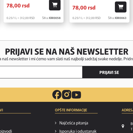
78,
00
rsd
78,
00
rsd
0.25/1 L = 312,
00
RSD
Šifra:
KM0058
0.25/1 L = 312,
00
RSD
Šifra:
KM0063
PRIJAVI SE NA NAŠ NEWSLETTER
za naš newsletter i mi ćemo vam slati naš najbolji sadržaj svake nedelje. Pridr
PRIJAVI SE
VI
OPŠTE INFORMACIJE
ADRES
Najčešća pitanja
B
1
oizvodi
Isporuka i odustanak