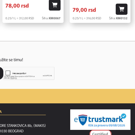
78,
00
rsd
79,
00
rsd
0.25/1 L = 312,
00
RSD
Šifra:
KM0067
0.25/1 L = 316,
00
RSD
Šifra:
KM0132
užite se timu!
A
ORE STANKOVICA 8b, (MAKIS)
1030 BEOGRAD