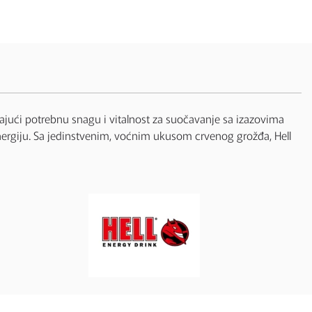
žajući potrebnu snagu i vitalnost za suočavanje sa izazovima
 energiju. Sa jedinstvenim, voćnim ukusom crvenog grožđa, Hell