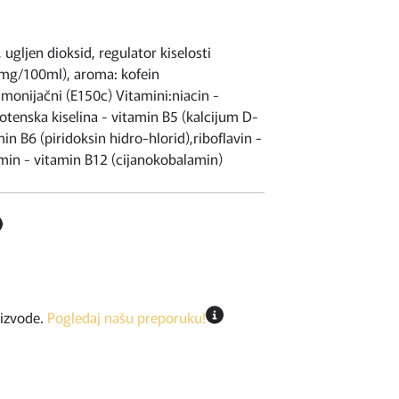
 ugljen dioksid, regulator kiselosti
00mg/100ml), aroma: kofein
monijačni (E150c) Vitamini:niacin -
otenska kiselina - vitamin B5 (kalcijum D-
in B6 (piridoksin hidro-hlorid),riboflavin -
amin - vitamin B12 (cijanokobalamin)
oizvode.
Pogledaj našu preporuku!