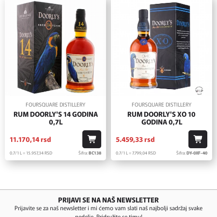
FOURSQUARE DISTILLERY
FOURSQUARE DISTILLERY
RUM DOORLY'S 14 GODINA
RUM DOORLY'S XO 10
0,7L
GODINA 0,7L
11.170,
14
rsd
5.459,
33
rsd
0.7/1 L = 15.957,
34
RSD
Šifra:
BC138
0.7/1 L = 7.799,
04
RSD
Šifra:
DY-0XF-40
PRIJAVI SE NA NAŠ NEWSLETTER
Prijavite se za naš newsletter i mi ćemo vam slati naš najbolji sadržaj svake
nedelje. Pridružite se timu!