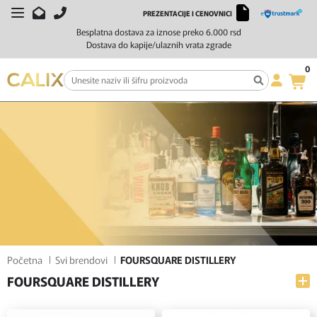
PREZENTACIJE I CENOVNICI
FILTERI
SORTIRAJ
Besplatna dostava za iznose preko 6.000 rsd
Dostava do kapije/ulaznih vrata zgrade
0
Početna
Svi brendovi
FOURSQUARE DISTILLERY
FOURSQUARE DISTILLERY