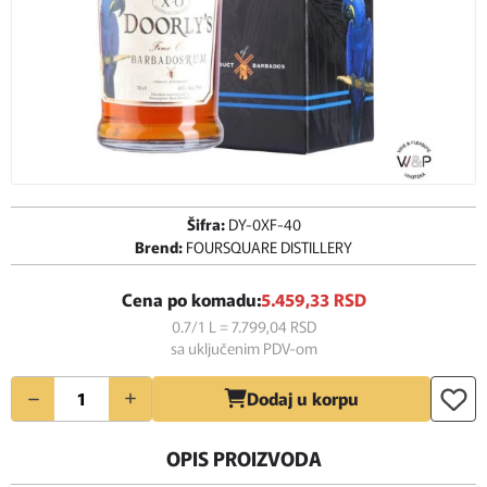
Šifra:
DY-0XF-40
Brend:
FOURSQUARE DISTILLERY
Cena po komadu:
5.459,
33
RSD
0.7/1 L = 7.799,
04
RSD
sa uključenim PDV-om
Količina
Dodaj u korpu
OPIS PROIZVODA