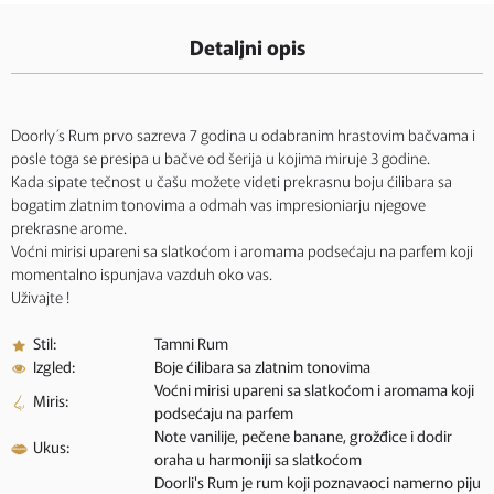
Detaljni opis
Doorly´s Rum prvo sazreva 7 godina u odabranim hrastovim bačvama i
posle toga se presipa u bačve od šerija u kojima miruje 3 godine.
Kada sipate tečnost u čašu možete videti prekrasnu boju ćilibara sa
bogatim zlatnim tonovima a odmah vas impresioniarju njegove
prekrasne arome.
Voćni mirisi upareni sa slatkoćom i aromama podsećaju na parfem koji
momentalno ispunjava vazduh oko vas.
Uživajte !
Stil:
Tamni Rum
Izgled:
Boje ćilibara sa zlatnim tonovima
Voćni mirisi upareni sa slatkoćom i aromama koji
Miris:
podsećaju na parfem
Note vanilije, pečene banane, grožđice i dodir
Ukus:
oraha u harmoniji sa slatkoćom
Doorli's Rum je rum koji poznavaoci namerno piju