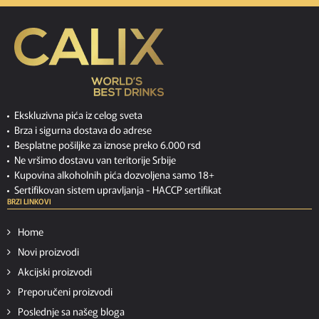
Ekskluzivna pića iz celog sveta
Brza i sigurna dostava do adrese
Besplatne pošiljke za iznose preko 6.000 rsd
Ne vršimo dostavu van teritorije Srbije
Kupovina alkoholnih pića dozvoljena samo 18+
Sertifikovan sistem upravljanja -
HACCP sertifikat
BRZI LINKOVI
Home
Novi proizvodi
Akcijski proizvodi
Preporučeni proizvodi
Poslednje sa našeg bloga