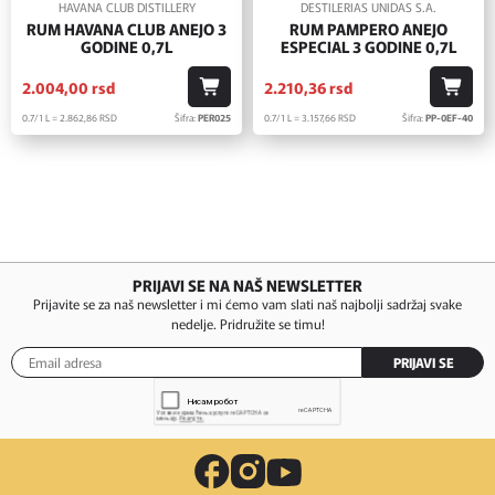
HAVANA CLUB DISTILLERY
DESTILERIAS UNIDAS S.A.
RUM HAVANA CLUB ANEJO 3
RUM PAMPERO ANEJO
GODINE 0,7L
ESPECIAL 3 GODINE 0,7L
2.004,
00
rsd
2.210,
36
rsd
0.7/1 L = 2.862,
86
RSD
Šifra:
PER025
0.7/1 L = 3.157,
66
RSD
Šifra:
PP-0EF-40
PRIJAVI SE NA NAŠ NEWSLETTER
Prijavite se za naš newsletter i mi ćemo vam slati naš najbolji sadržaj svake
nedelje. Pridružite se timu!
PRIJAVI SE