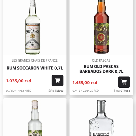
LES GRANDS CHAIS DE FRANCE
OLD PASCAS
RUM OLD PASCAS
RUM SOCCARON WHITE 0,7L
BARBADOS DARK 0,7L
1.035,
00
rsd
1.459,
00
rsd
0.7/1 L = 1.478,
57
RSD
Šifra:
TM003
0.7/1 L = 2.084,
29
RSD
Šifra:
GTR064