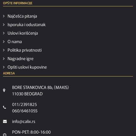
OPŠTE INFORMACIJE
Najčešća pitanja
Isporuka i odustanak
Uslovi korišćenja
O nama
Politika privatnosti
Nagradne igre
Opšti uslovi kupovine
ADRESA
BORE STANKOVICA 8b, (MAKIS)
11030 BEOGRAD
011/2391825
060/6461055
info@calix.rs
PON-PET: 8:00-16:00