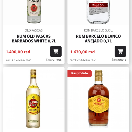
OLD PASCAS
RON BARCELO S.R.L.
RUM OLD PASCAS
RUM BARCELO BLANCO
BARBADOS WHITE 0,7L
ANEJADO 0,7L
1.490,
00
rsd
1.630,
00
rsd
0.7/1 L = 2.128,
57
RSD
Šifra:
GTR065
0.7/1 L = 2.328,
57
RSD
Šifra:
ONE16
Rasprodato