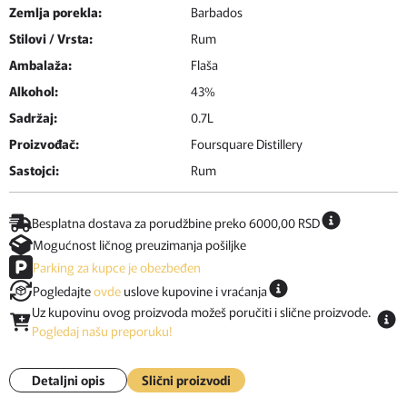
Zemlja porekla:
Barbados
Stilovi / Vrsta:
Rum
Ambalaža:
Flaša
Alkohol:
43%
Sadržaj:
0.7L
Proizvođač:
Foursquare Distillery
Sastojci:
Rum
Besplatna dostava za porudžbine preko 6000,00 RSD
Mogućnost ličnog preuzimanja pošiljke
Parking za kupce je obezbeđen
Pogledajte
ovde
uslove kupovine i vraćanja
Uz kupovinu ovog proizvoda možeš poručiti i slične proizvode.
Pogledaj našu preporuku!
Detaljni opis
Slični proizvodi