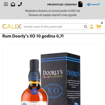
PREZENTACIJE I CENOVNICI
Besplatna dostava za iznose preko 6.000 rsd
Dostava do kapije/ulaznih vrata zgrade
0
Početna
Žestoka pića
Rum
Rum Doorly's XO 10 godina 0,7l
Rum Doorly's XO 10 godina 0,7l