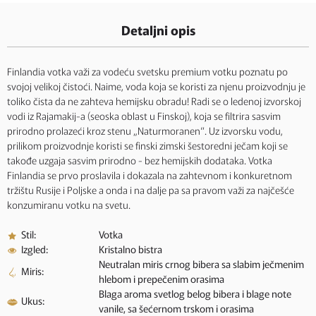
Detaljni opis
Finlandia votka važi za vodeću svetsku premium votku poznatu po
svojoj velikoj čistoći. Naime, voda koja se koristi za njenu proizvodnju je
toliko čista da ne zahteva hemijsku obradu! Radi se o ledenoj izvorskoj
vodi iz Rajamakij-a (seoska oblast u Finskoj), koja se filtrira sasvim
prirodno prolazeći kroz stenu „Naturmoranen“. Uz izvorsku vodu,
prilikom proizvodnje koristi se finski zimski šestoredni ječam koji se
takođe uzgaja sasvim prirodno - bez hemijskih dodataka. Votka
Finlandia se prvo proslavila i dokazala na zahtevnom i konkuretnom
tržištu Rusije i Poljske a onda i na dalje pa sa pravom važi za najčešće
konzumiranu votku na svetu.
Stil:
Votka
Izgled:
Kristalno bistra
Neutralan miris crnog bibera sa slabim ječmenim
Miris:
hlebom i prepečenim orasima
Blaga aroma svetlog belog bibera i blage note
Ukus:
vanile, sa šećernom trskom i orasima