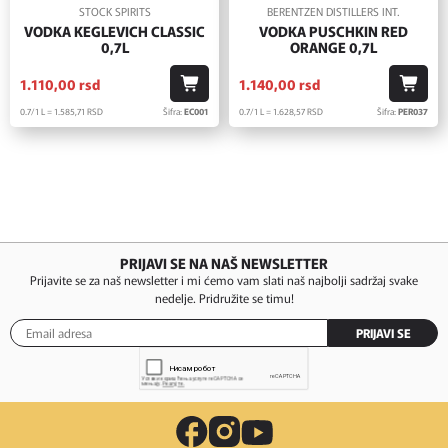
STOCK SPIRITS
BERENTZEN DISTILLERS INT.
VODKA KEGLEVICH CLASSIC
VODKA PUSCHKIN RED
0,7L
ORANGE 0,7L
1.110,
00
rsd
1.140,
00
rsd
0.7/1 L = 1.585,
71
RSD
Šifra:
EC001
0.7/1 L = 1.628,
57
RSD
Šifra:
PER037
PRIJAVI SE NA NAŠ NEWSLETTER
Prijavite se za naš newsletter i mi ćemo vam slati naš najbolji sadržaj svake
nedelje. Pridružite se timu!
PRIJAVI SE