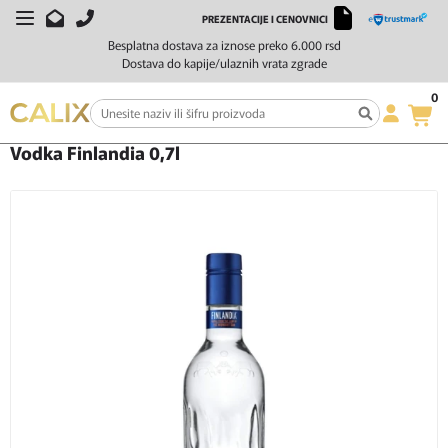
PREZENTACIJE I CENOVNICI
Besplatna dostava za iznose preko 6.000 rsd
Dostava do kapije/ulaznih vrata zgrade
0
Početna
Žestoka pića
Votka
Vodka Finlandia 0,7l
Vodka Finlandia 0,7l