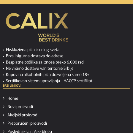
Ekskluzivna pića iz celog sveta
Brza i sigurna dostava do adrese
Besplatne pošiljke za iznose preko 6.000 rsd
Ne vršimo dostavu van teritorije Srbije
Kupovina alkoholnih pića dozvoljena samo 18+
Sertifikovan sistem upravljanja -
HACCP sertifikat
BRZI LINKOVI
Home
Novi proizvodi
Akcijski proizvodi
Preporučeni proizvodi
Poslednje sa našeg bloga