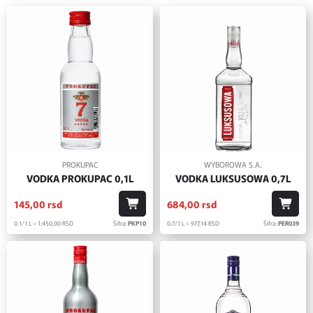
PROKUPAC
WYBOROWA S.A.
VODKA PROKUPAC 0,1L
VODKA LUKSUSOWA 0,7L
145,
00
rsd
684,
00
rsd
0.1/1 L = 1.450,
00
RSD
Šifra:
PKP10
0.7/1 L = 977,
14
RSD
Šifra:
PER039