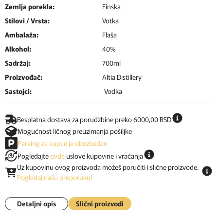
Zemlja porekla:
Finska
Stilovi / Vrsta:
Votka
Ambalaža:
Flaša
Alkohol:
40%
Sadržaj:
700ml
Proizvođač:
Altia Distillery
Sastojci:
Vodka
Besplatna dostava za porudžbine preko 6000,00 RSD
Mogućnost ličnog preuzimanja pošiljke
Parking za kupce je obezbeđen
Pogledajte
ovde
uslove kupovine i vraćanja
Uz kupovinu ovog proizvoda možeš poručiti i slične proizvode.
Pogledaj našu preporuku!
Detaljni opis
Slični proizvodi