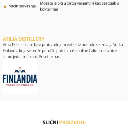
Možete je piti u čistoj varijanti ili kao sastojak u
Nacin serviranja:
koktelima!
ATILIA DISTILLERY
Atilia Destilerija se bavi proizvodnjom votke. Iz ponude se izdvaja Votka
Finlandia koja se može poručiti putem naše online Calix prodavnice
samo jednim klikom. Posetite nas.
SLIČNI
PROIZVODI