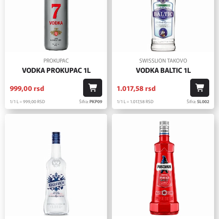
PROKUPAC
SWISSLION TAKOVO
VODKA PROKUPAC 1L
VODKA BALTIC 1L
999,
00
rsd
1.017,
58
rsd
1/1 L = 999,
00
RSD
Šifra:
PKP09
1/1 L = 1.017,
58
RSD
Šifra:
SL002