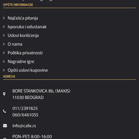
OPŠTE INFORMACIJE
Najčešća pitanja
Isporuka i odustanak
Uslovi korišćenja
O nama
Politika privatnosti
Nagradne igre
Opšti uslovi kupovine
ADRESA
BORE STANKOVICA 8b, (MAKIS)
11030 BEOGRAD
011/2391825
060/6461055
info@calix.rs
PON-PET: 8:00-16:00