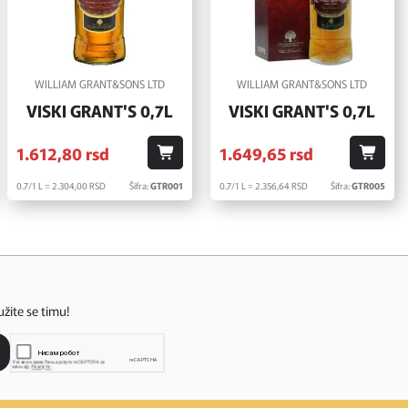
WILLIAM GRANT&SONS LTD
WILLIAM GRANT&SONS LTD
VISKI GRANT'S 0,7L
VISKI GRANT'S 0,7L
1.612,
80
rsd
1.649,
65
rsd
0.7/1 L = 2.304,
00
RSD
Šifra:
GTR001
0.7/1 L = 2.356,
64
RSD
Šifra:
GTR005
užite se timu!