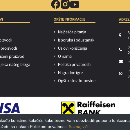
VI
OPŠTE INFORMACIJE
ADRES
Najčešća pitanja
B
1
oizvodi
Isporuka i odustanak
0
i proizvodi
Uslovi korišćenja
0
čeni proizvodi
O nama
i
je sa našeg bloga
Politika privatnosti
P
Nagradne igre
S
Opšti uslovi kupovine
 Takođe koristimo kolačiće kako bismo Vam obezbedili potpunu funkciona
Copyright © 2025. Calix. Dizajn i razvoj:
etikDigital.
slažete sa našom Politikom privatnosti.
Saznaj više