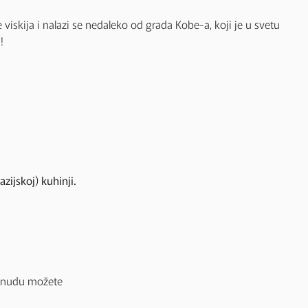
e viskija i nalazi se nedaleko od grada Kobe-a, koji je u svetu
!
ijskoj) kuhinji.
 ponudu možete