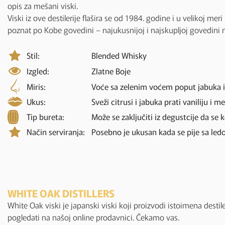
opis za mešani viski.
Viski iz ove destilerije flašira se od 1984. godine i u velikoj me
poznat po Kobe govedini – najukusnijoj i najskupljoj govedini na
Stil:
Blended Whisky
Izgled:
Zlatne Boje
Miris:
Voće sa zelenim voćem poput jabuka i 
Ukus:
Sveži citrusi i jabuka prati vaniliju i 
Tip bureta:
Može se zaključiti iz degustcije da se
Način serviranja:
Posebno je ukusan kada se pije sa ledo
WHITE OAK DISTILLERS
White Oak viski je japanski viski koji proizvodi istoimena destil
pogledati na našoj online prodavnici. Čekamo vas.