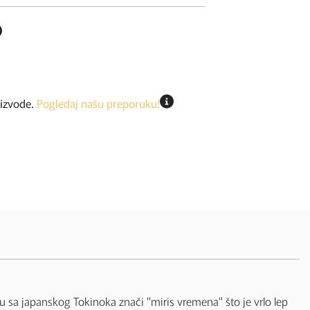
oizvode.
Pogledaj našu preporuku!
odu sa japanskog Tokinoka znači "miris vremena" što je vrlo lep