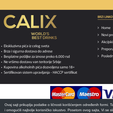
BRZI LINKO
Home
Novi pr
Akcijsk
Ekskluzivna pića iz celog sveta
Preporu
Brza i sigurna dostava do adrese
Posledn
Besplatne pošiljke za iznose preko 6.000 rsd
Ne vršimo dostavu van teritorije Srbije
Kupovina alkoholnih pića dozvoljena samo 18+
Sertifikovan sistem upravljanja -
HACCP sertifikat
Ovaj sajt prikuplja podatke o ličnosti korišćenjem određenih formi.
i omogućili najbolje korisničko iskustvo. Posetom ovog sajta, Vi se 