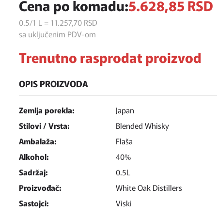
Cena po komadu:
5.628,
85
RSD
0.5/1 L = 11.257,
70
RSD
sa uključenim PDV-om
Trenutno rasprodat proizvod
OPIS PROIZVODA
Zemlja porekla:
Japan
Stilovi / Vrsta:
Blended Whisky
Ambalaža:
Flaša
Alkohol:
40%
Sadržaj:
0.5L
Proizvođač:
White Oak Distillers
Sastojci:
Viski