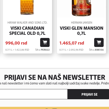
HIRAM WALKER AND SONS LTD.
HERMAN JANSEN
VISKI CANADIAN
VISKI GLEN MANSION
SPECIAL OLD 0,7L
0,7L
996,
00
rsd
1.465,
07
rsd
0.7/1 L = 1.422,
86
RSD
Šifra:
PER022
0.7/1 L = 2.092,
96
RSD
Šifra:
ANK156
PRIJAVI SE NA NAŠ NEWSLETTER
za naš newsletter i mi ćemo vam slati naš najbolji sadržaj svake nedelje. Pridr
PRIJAVI SE