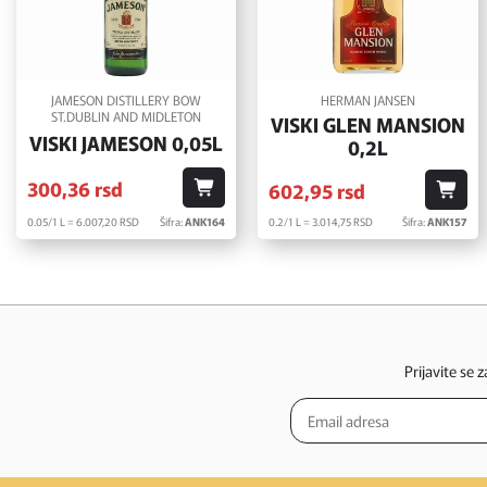
JAMESON DISTILLERY BOW
HERMAN JANSEN
ST.DUBLIN AND MIDLETON
VISKI GLEN MANSION
VISKI JAMESON 0,05L
0,2L
300,
36
rsd
602,
95
rsd
0.05/1 L = 6.007,
20
RSD
Šifra:
ANK164
0.2/1 L = 3.014,
75
RSD
Šifra:
ANK157
Prijavite se 