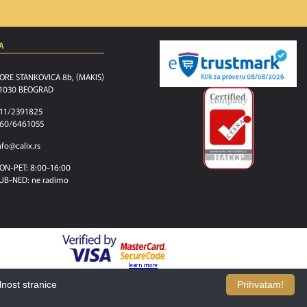
A
ORE STANKOVICA 8b, (MAKIS)
1030 BEOGRAD
11/2391825
60/6461055
nfo@calix.rs
ON-PET: 8:00-16:00
UB-NED: ne radimo
lnost stranice
Prihvatam!