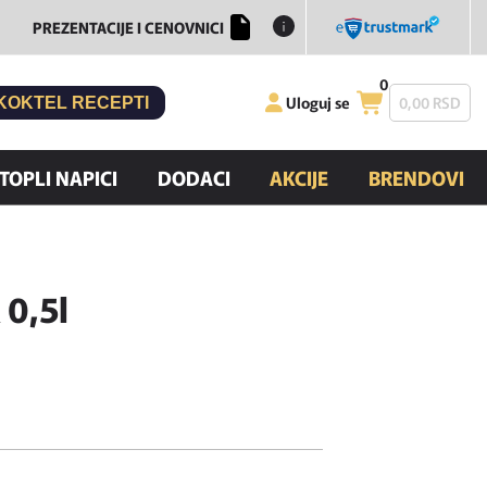
PREZENTACIJE I CENOVNICI
0
Uloguj se
0,
00
RSD
KOKTEL RECEPTI
TOPLI NAPICI
DODACI
AKCIJE
BRENDOVI
 0,5l