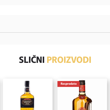
SLIČNI
PROIZVODI
Rasprodato