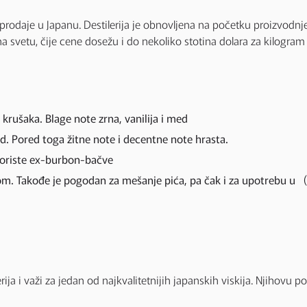
ri prodaje u Japanu. Destilerija je obnovljena na početku proizvodnj
 svetu, čije cene dosežu i do nekoliko stotina dolara za kilogram 
krušaka. Blage note zrna, vanilija i med
med. Pored toga žitne note i decentne note hrasta.
 koriste ex-burbon-bačve
m. Takođe je pogodan za mešanje pića, pa čak i za upotrebu u (az
erija i važi za jedan od najkvalitetnijih japanskih viskija. Njihovu