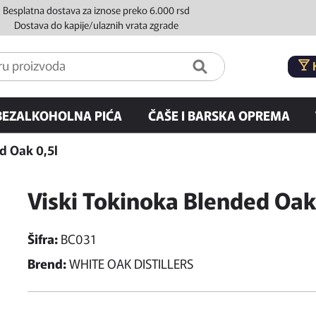
Besplatna dostava za iznose preko 6.000 rsd
Dostava do kapije/ulaznih vrata zgrade
BEZALKOHOLNA PIĆA
ČAŠE I BARSKA OPREMA
d Oak 0,5l
Viski Tokinoka Blended Oak
Šifra:
BC031
Brend:
WHITE OAK DISTILLERS