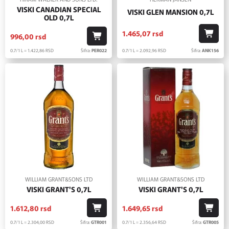
VISKI CANADIAN SPECIAL
VISKI GLEN MANSION 0,7L
OLD 0,7L
1.465,
07
rsd
996,
00
rsd
0.7/1 L = 2.092,
96
RSD
Šifra:
ANK156
0.7/1 L = 1.422,
86
RSD
Šifra:
PER022
WILLIAM GRANT&SONS LTD
WILLIAM GRANT&SONS LTD
VISKI GRANT'S 0,7L
VISKI GRANT'S 0,7L
1.612,
80
rsd
1.649,
65
rsd
0.7/1 L = 2.304,
00
RSD
Šifra:
GTR001
0.7/1 L = 2.356,
64
RSD
Šifra:
GTR005