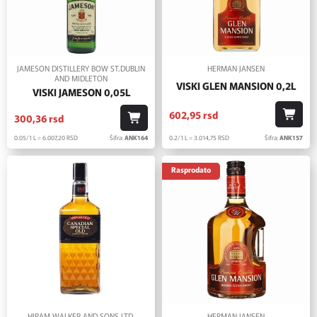
JAMESON DISTILLERY BOW ST.DUBLIN
HERMAN JANSEN
AND MIDLETON
VISKI GLEN MANSION 0,2L
VISKI JAMESON 0,05L
602,
95
rsd
300,
36
rsd
0.2/1 L = 3.014,
75
RSD
Šifra:
ANK157
0.05/1 L = 6.007,
20
RSD
Šifra:
ANK164
Rasprodato
HIRAM WALKER AND SONS LTD.
HERMAN JANSEN