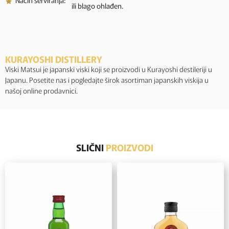
Nacin serviranja:
ili blago ohlađen.
KURAYOSHI DISTILLERY
Viski Matsui je japanski viski koji se proizvodi u Kurayoshi destileriji u
Japanu. Posetite nas i pogledajte širok asortiman japanskih viskija u
našoj online prodavnici.
SLIČNI
PROIZVODI