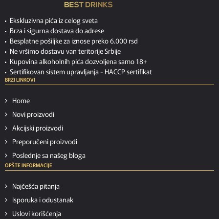
Ekskluzivna pića iz celog sveta
Brza i sigurna dostava do adrese
Besplatne pošiljke za iznose preko 6.000 rsd
Ne vršimo dostavu van teritorije Srbije
Kupovina alkoholnih pića dozvoljena samo 18+
Sertifikovan sistem upravljanja -
HACCP sertifikat
BRZI LINKOVI
Home
Novi proizvodi
Akcijski proizvodi
Preporučeni proizvodi
Poslednje sa našeg bloga
OPŠTE INFORMACIJE
Najčešća pitanja
Isporuka i odustanak
Uslovi korišćenja