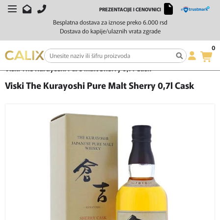
PREZENTACIJE I CENOVNICI
Besplatna dostava za iznose preko 6.000 rsd
Dostava do kapije/ulaznih vrata zgrade
0
Početna
Žestoka pića
Viski
Viski The Kurayoshi Pure Malt Sherry 0,7l Cask
Viski The Kurayoshi Pure Malt Sherry 0,7l Cask