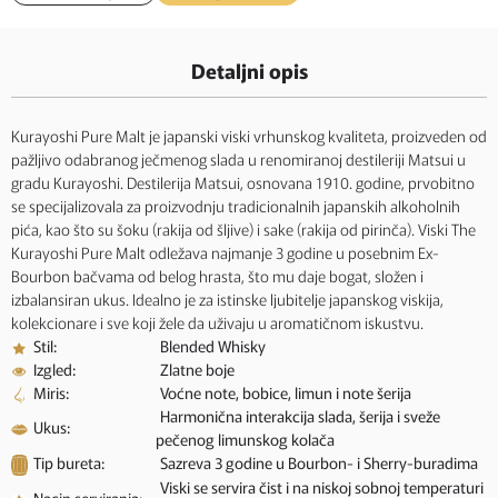
Detaljni opis
Kurayoshi Pure Malt je japanski viski vrhunskog kvaliteta, proizveden od
pažljivo odabranog ječmenog slada u renomiranoj destileriji Matsui u
gradu Kurayoshi. Destilerija Matsui, osnovana 1910. godine, prvobitno
se specijalizovala za proizvodnju tradicionalnih japanskih alkoholnih
pića, kao što su šoku (rakija od šljive) i sake (rakija od pirinča). Viski The
Kurayoshi Pure Malt odležava najmanje 3 godine u posebnim Ex-
Bourbon bačvama od belog hrasta, što mu daje bogat, složen i
izbalansiran ukus. Idealno je za istinske ljubitelje japanskog viskija,
kolekcionare i sve koji žele da uživaju u aromatičnom iskustvu.
Stil:
Blended Whisky
Izgled:
Zlatne boje
Miris:
Voćne note, bobice, limun i note šerija
Harmonična interakcija slada, šerija i sveže
Ukus:
pečenog limunskog kolača
Tip bureta:
Sazreva 3 godine u Bourbon- i Sherry-buradima
Viski se servira čist i na niskoj sobnoj temperaturi