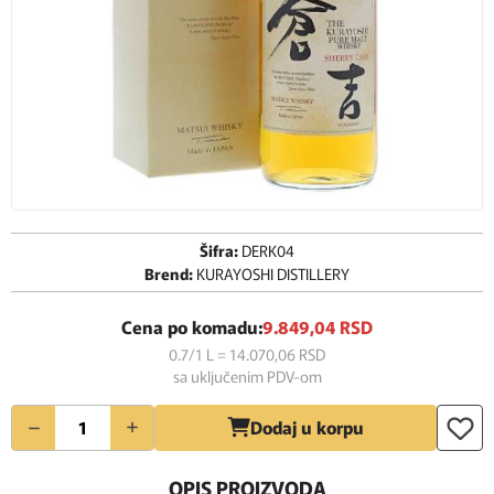
Šifra:
DERK04
Brend:
KURAYOSHI DISTILLERY
Cena po komadu:
9.849,
04
RSD
0.7/1 L = 14.070,
06
RSD
sa uključenim PDV-om
Količina
Dodaj u korpu
OPIS PROIZVODA