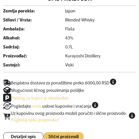
Zemlja porekla:
Japan
Stilovi / Vrsta:
Blended Whisky
Ambalaža:
Flaša
Alkohol:
43%
Sadržaj:
0.7L
Proizvođač:
Kurayoshi Distillery
Sastojci:
Viski
Besplatna dostava za porudžbine preko 6000,00 RSD
Mogućnost ličnog preuzimanja pošiljke
Parking za kupce je obezbeđen
Pogledajte
ovde
uslove kupovine i vraćanja
Uz kupovinu ovog proizvoda možeš poručiti i slične proizvode.
Pogledaj našu preporuku!
Detaljni opis
Slični proizvodi