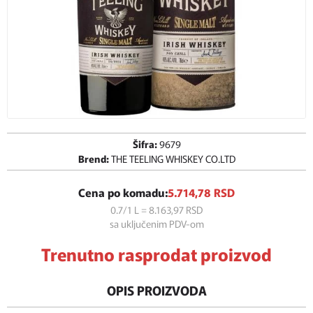
Šifra:
9679
Brend:
THE TEELING WHISKEY CO.LTD
Cena po komadu:
5.714,
78
RSD
0.7/1 L = 8.163,
97
RSD
sa uključenim PDV-om
Trenutno rasprodat proizvod
OPIS PROIZVODA