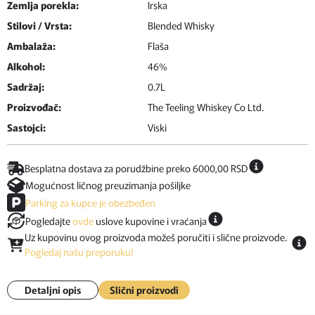
Zemlja porekla:
Irska
Stilovi / Vrsta:
Blended Whisky
Ambalaža:
Flaša
Alkohol:
46%
Sadržaj:
0.7L
Proizvođač:
The Teeling Whiskey Co Ltd.
Sastojci:
Viski
Besplatna dostava za porudžbine preko 6000,00 RSD
Mogućnost ličnog preuzimanja pošiljke
Parking za kupce je obezbeđen
Pogledajte
ovde
uslove kupovine i vraćanja
Uz kupovinu ovog proizvoda možeš poručiti i slične proizvode.
Pogledaj našu preporuku!
Detaljni opis
Slični proizvodi