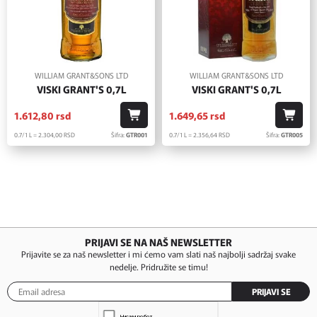
WILLIAM GRANT&SONS LTD
WILLIAM GRANT&SONS LTD
VISKI GRANT'S 0,7L
VISKI GRANT'S 0,7L
1.612,
80
rsd
1.649,
65
rsd
0.7/1 L = 2.304,
00
RSD
Šifra:
GTR001
0.7/1 L = 2.356,
64
RSD
Šifra:
GTR005
PRIJAVI SE NA NAŠ NEWSLETTER
Prijavite se za naš newsletter i mi ćemo vam slati naš najbolji sadržaj svake
nedelje. Pridružite se timu!
PRIJAVI SE