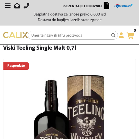
PREZENTACIJE I CENOVNICI
Besplatna dostava za iznose preko 6.000 rsd
Dostava do kapije/ulaznih vrata zgrade
0
Početna
Žestoka pića
Viski
Viski Teeling Single Malt 0,7l
Viski Teeling Single Malt 0,7l
Rasprodato