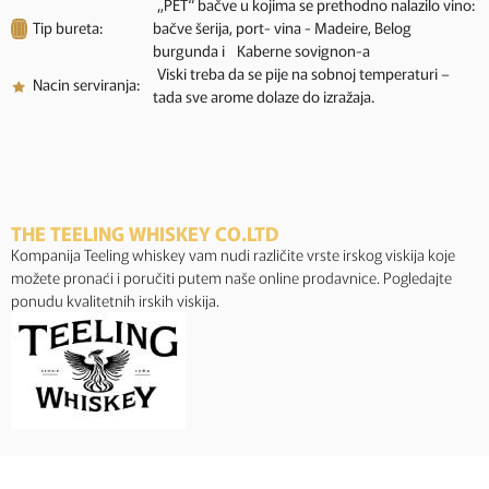
„PET“ bačve u kojima se prethodno nalazilo vino:
Tip bureta:
bačve šerija, port- vina - Madeire, Belog
burgunda i Kaberne sovignon-a
Viski treba da se pije na sobnoj temperaturi –
Nacin serviranja:
tada sve arome dolaze do izražaja.
THE TEELING WHISKEY CO.LTD
Kompanija Teeling whiskey vam nudi različite vrste irskog viskija koje
možete pronaći i poručiti putem naše online prodavnice. Pogledajte
ponudu kvalitetnih irskih viskija.