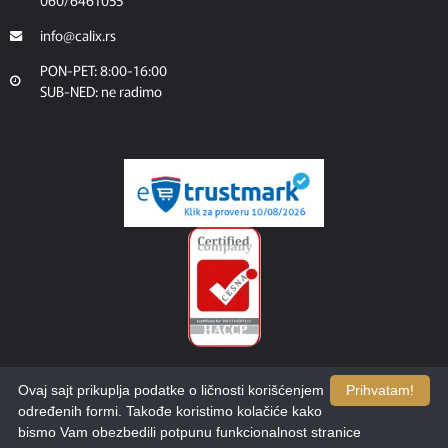
060/6461055
info@calix.rs
PON-PET: 8:00-16:00
SUB-NED: ne radimo
Ovaj sajt prikuplja podatke o ličnosti korišćenjem
Prihvatam!
određenih formi. Takođe koristimo kolačiće kako
bismo Vam obezbedili potpunu funkcionalnost stranice