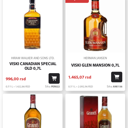
HIRAM WALKER AND SONS LTD.
HERMAN JANSEN
VISKI CANADIAN SPECIAL
VISKI GLEN MANSION 0,7L
OLD 0,7L
1.465,
07
rsd
996,
00
rsd
0.7/1 L = 2.092,
96
RSD
Šifra:
ANK156
0.7/1 L = 1.422,
86
RSD
Šifra:
PER022