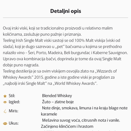
Detaljni opis
Ovaj irski viski, koji se tradicionalno proizvodi u relativno malim
količinama, zaslužuje puno pažnje i priznanja.
Teeling Irish Single Malt viski sastoji se od 100% Malt viskija (viski od
slada), koji je dugo sazrevao u „pet“ bačvama u kojima se prethodno
nalazilo vino - Šeri, Porto, Madeira, Beli burgundac i Kaberne Sauvignon.
Upravo ova kombinacija bačvi, doprinela je tome da ovaj Single Malt
dobje puno nagrada.
Teeling destilerija je sa ovim viskijem osvojila zlato na „Wizzards of
Whiskey Awards“ 2015. godine a iste godine viski je proglašen za
„najbolji irski Single Malt“ na „World Whiskey Awards“.
Stil:
Blended Whiskey
Izgled:
Žuto – zlatne boje
Note dinje, smokava, limuna i na kraju blage note
Miris:
karamele
Mešavina suvog voća, citrusnih nota i vanile.
Ukus:
Začinjeno klinčićem i hrastom