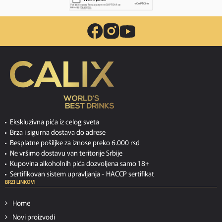
Ekskluzivna pića iz celog sveta
Brza i sigurna dostava do adrese
Besplatne pošiljke za iznose preko 6.000 rsd
Ne vršimo dostavu van teritorije Srbije
Kupovina alkoholnih pića dozvoljena samo 18+
Sertifikovan sistem upravljanja -
HACCP sertifikat
BRZI LINKOVI
Home
Novi proizvodi