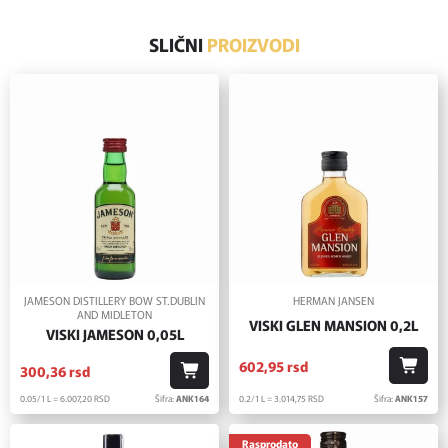
SLIČNI
PROIZVODI
JAMESON DISTILLERY BOW ST.DUBLIN
HERMAN JANSEN
AND MIDLETON
VISKI GLEN MANSION 0,2L
VISKI JAMESON 0,05L
602,
95
rsd
300,
36
rsd
0.2/1 L = 3.014,
75
RSD
Šifra:
ANK157
0.05/1 L = 6.007,
20
RSD
Šifra:
ANK164
Rasprodato