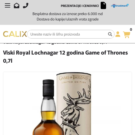
PREZENTACIJE I CENOVNICI
Besplatna dostava za iznose preko 6.000 rsd
Dostava do kapije/ulaznih vrata zgrade
0
Početna
Žestoka pića
Viski
Viski Royal Lochnagar 12 godina Game of Thrones 0,7l
Viski Royal Lochnagar 12 godina Game of Thrones
0,7l