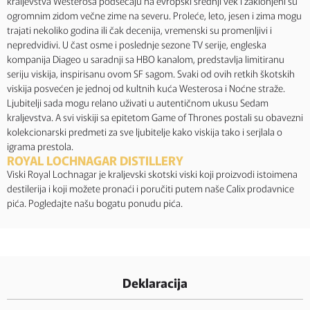
kraljevstva Westerosa podsećaju na evropski srednji vek i zaklonjeni su
ogromnim zidom večne zime na severu. Proleće, leto, jesen i zima mogu
trajati nekoliko godina ili čak decenija, vremenski su promenljivi i
nepredvidivi. U čast osme i poslednje sezone TV serije, engleska
kompanija Diageo u saradnji sa HBO kanalom, predstavlja limitiranu
seriju viskija, inspirisanu ovom SF sagom. Svaki od ovih retkih škotskih
viskija posvećen je jednoj od kultnih kuća Westerosa i Noćne straže.
Ljubitelji sada mogu relano uživati u autentičnom ukusu Sedam
kraljevstva. A svi viskiji sa epitetom Game of Thrones postali su obavezni
kolekcionarski predmeti za sve ljubitelje kako viskija tako i serjlala o
igrama prestola.
ROYAL LOCHNAGAR DISTILLERY
Viski Royal Lochnagar je kraljevski skotski viski koji proizvodi istoimena
destilerija i koji možete pronaći i poručiti putem naše Calix prodavnice
pića. Pogledajte našu bogatu ponudu pića.
Deklaracija