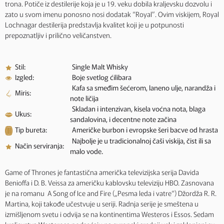
trona. Potiče iz destilerije koja je u 19. veku dobila kraljevsku dozvolu i
zato u svom imenu ponosno nosi dodatak “Royal”. Ovim viskijem, Royal
Lochnagar destilerija predstavlja kvalitet koji je u potpunosti
prepoznatljiv i prilično veličanstven.
Stil:
Single Malt Whisky
Izgled:
Boje svetlog ćilibara
Kafa sa smeđim šećerom, laneno ulje, narandža i
Miris:
note ličija
Skladan i intenzivan, kisela voćna nota, blaga
Ukus:
sandalovina, i decentne note začina
Tip bureta:
Američke burbon i evropske šeri bacve od hrasta
Najbolje je u tradicionalnoj čaši viskija, čist ili sa
Način serviranja:
malo vode.
Game of Thrones je fantastična američka televizijska serija Davida
Benioffa i D. B. Veissa za američku kablovsku televiziju HBO. Zasnovana
je na romanu A Song of Ice and Fire („Pesma leda i vatre“) Džordža R. R.
Martina, koji takođe učestvuje u seriji. Radnja serije je smeštena u
izmišljenom svetu i odvija se na kontinentima Westeros i Essos. Sedam