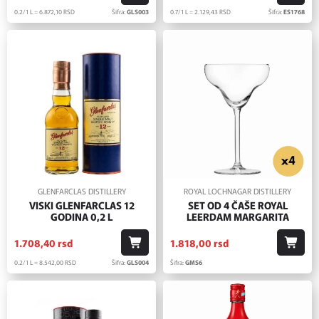
0.2/1 L = 6.872,
10
RSD
Šifra:
GLS003
0.7/1 L = 2.129,
43
RSD
Šifra:
ES1768
GLENFARCLAS DISTILLERY
ROYAL LOCHNAGAR DISTILLERY
VISKI GLENFARCLAS 12
SET OD 4 ČAŠE ROYAL
GODINA 0,2 L
LEERDAM MARGARITA
1.708,
40
rsd
1.818,
00
rsd
0.2/1 L = 8.542,
00
RSD
Šifra:
GLS004
Šifra:
GMS6