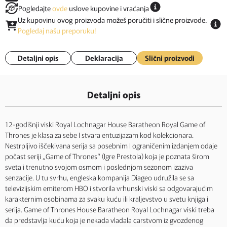
Pogledajte
ovde
uslove kupovine i vraćanja
Uz kupovinu ovog proizvoda možeš poručiti i slične proizvode.
Pogledaj našu preporuku!
Detaljni opis
Deklaracija
Slični proizvodi
Detaljni opis
12-godišnji viski Royal Lochnagar House Baratheon Royal Game of
Thrones je klasa za sebe I stvara entuzijazam kod kolekcionara.
Nestrpljivo iščekivana serija sa posebnim I ograničenim izdanjem odaje
počast seriji „Game of Thrones“ (Igre Prestola) koja je poznata širom
sveta i trenutno svojom osmom i poslednjom sezonom izaziva
senzacije. U tu svrhu, engleska kompanija Diageo udružila se sa
televizijskim emiterom HBO i stvorila vrhunski viski sa odgovarajućim
karakternim osobinama za svaku kuću ili kraljevstvo u svetu knjiga i
serija. Game of Thrones House Baratheon Royal Lochnagar viski treba
da predstavlja kuću koja je nekada vladala carstvom iz gvozdenog