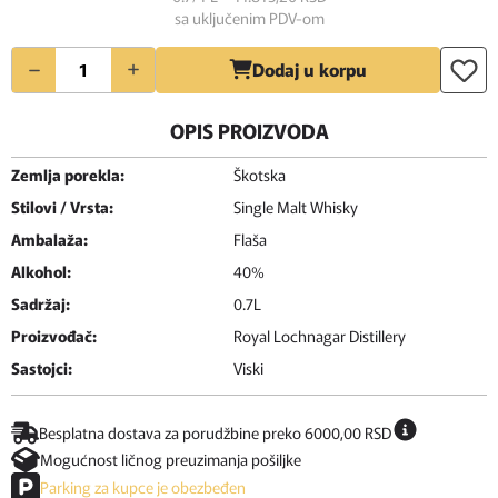
sa uključenim PDV-om
Količina
Dodaj u korpu
OPIS PROIZVODA
Zemlja porekla:
Škotska
Stilovi / Vrsta:
Single Malt Whisky
Ambalaža:
Flaša
Alkohol:
40%
Sadržaj:
0.7L
Proizvođač:
Royal Lochnagar Distillery
Sastojci:
Viski
Besplatna dostava za porudžbine preko 6000,00 RSD
Mogućnost ličnog preuzimanja pošiljke
Parking za kupce je obezbeđen