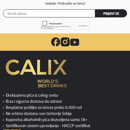
nedelje. Pridružite se timu!
PRIJAVI SE
Ekskluzivna pića iz celog sveta
Brza i sigurna dostava do adrese
Besplatne pošiljke za iznose preko 6.000 rsd
Ne vršimo dostavu van teritorije Srbije
Kupovina alkoholnih pića dozvoljena samo 18+
Sertifikovan sistem upravljanja -
HACCP sertifikat