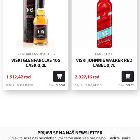
GLENFARCLAS DISTILLERY
DIAGEO PLC
VISKI GLENFARCLAS 105
VISKI JOHNNIE WALKER RED
CASK 0,2L
LABEL 0,7L
1.912,
42
rsd
2.027,
16
rsd
0.2/1 L = 9.562,
10
RSD
Šifra:
GLS002
0.7/1 L = 2.895,
94
RSD
Šifra:
DEL02
PRIJAVI SE NA NAŠ NEWSLETTER
Prijavite se za naš newsletter i mi ćemo vam slati naš najbolji sadržaj svake