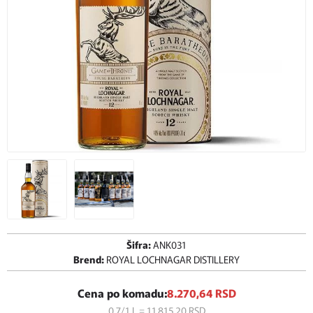
Šifra:
ANK031
Brend:
ROYAL LOCHNAGAR DISTILLERY
Cena po komadu:
8.270,
64
RSD
0.7/1 L = 11.815,
20
RSD