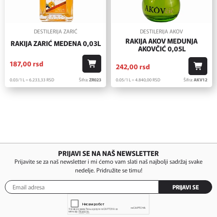
DESTILERIJA ZARIĆ
DESTILERIJA AKOV
RAKIJA AKOV MEDUNJA
RAKIJA ZARIĆ MEDENA 0,03L
AKOVČIĆ 0,05L
187,
00
rsd
242,
00
rsd
0.03/1 L = 6.233,
33
RSD
Šifra:
ZR023
0.05/1 L = 4.840,
00
RSD
Šifra:
AKV12
PRIJAVI SE NA NAŠ NEWSLETTER
Prijavite se za naš newsletter i mi ćemo vam slati naš najbolji sadržaj svake
nedelje. Pridružite se timu!
PRIJAVI SE