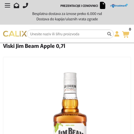
PREZENTACIJE I CENOVNICI
Besplatna dostava za iznose preko 6.000 rsd
Dostava do kapije/ulaznih vrata zgrade
0
Početna
Žestoka pića
Liker
Viski Jim Beam Apple 0,7l
Viski Jim Beam Apple 0,7l