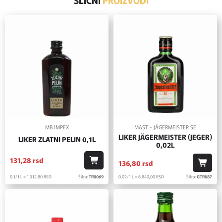
SLIČNI
PROIZVODI
MB IMPEX
MAST - JÄGERMEISTER SE
LIKER JÄGERMEISTER (JEGER)
LIKER ZLATNI PELIN 0,1L
0,02L
131,
28
rsd
136,
80
rsd
0.1/1 L = 1.312,
80
RSD
Šifra:
TRX069
0.02/1 L = 6.840,
00
RSD
Šifra:
GTR087