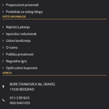
Preporučeni proizvodi
Poslednje sa našeg bloga
OPŠTE INFORMACIJE
Najčešća pitanja
Isporuka i odustanak
Uslovi korišćenja
O nama
Politika privatnosti
Nagradne igre
Opšti uslovi kupovine
ADRESA
BORE STANKOVICA 8b, (MAKIS)
11030 BEOGRAD
011/2391825
060/6461055