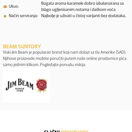
Bogata aroma karamele dobro izbalansirana sa
Ukus:
blago ugljenisanim notama i daškom voća
Način serviranja:
Najbolje je uživati u čistoj varijanti bez dodataka.
BEAM SUNTORY
Viski Jim Beam je popularan brend koji nam dolazi sa tla Amerike (SAD).
Njihove proizvode možete poručiti putem naše online prodavnice pića
samo jednim klikom. Pogledajte ponudu viskija.