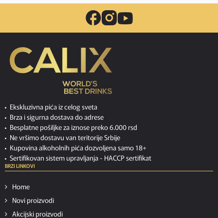
Ekskluzivna pića iz celog sveta
Brza i sigurna dostava do adrese
Besplatne pošiljke za iznose preko 6.000 rsd
Ne vršimo dostavu van teritorije Srbije
Kupovina alkoholnih pića dozvoljena samo 18+
Sertifikovan sistem upravljanja -
HACCP sertifikat
BRZI LINKOVI
Home
Novi proizvodi
Akcijski proizvodi