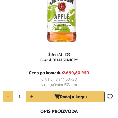
Šifra:
ATL133
Brend:
BEAM SUNTORY
Cena po komadu:
2.690,
80
RSD
0.7/1 L = 3.844,
00
RSD
sa uključenim PDV-om
Količina
Dodaj u korpu
OPIS PROIZVODA