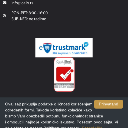
info@calix.rs
PON-PET: 8:00-16:00
SUB-NED: ne radimo
Ovaj sajt prikuplja podatke o ličnosti korišćenjem
Prihvatam!
određenih formi. Takođe koristimo kolačiće kako
bismo Vam obezbedili potpunu funkcionalnost stranice
i omogućili najbolje korisničko iskustvo. Posetom ovog sajta, Vi