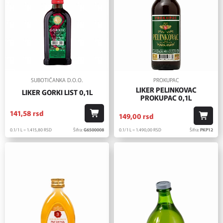
SUBOTIČANKA D.O.O.
PROKUPAC
LIKER PELINKOVAC
LIKER GORKI LIST 0,1L
PROKUPAC 0,1L
141,
58
rsd
149,
00
rsd
0.1/1 L = 1.415,
80
RSD
Šifra:
G6500008
0.1/1 L = 1.490,
00
RSD
Šifra:
PKP12