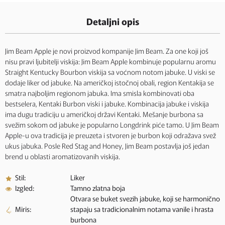
Detaljni opis
Jim Beam Apple je novi proizvod kompanije Jim Beam. Za one koji još
nisu pravi ljubitelji viskija: Jim Beam Apple kombinuje popularnu aromu
Straight Kentucky Bourbon viskija sa voćnom notom jabuke. U viski se
dodaje liker od jabuke. Na američkoj istočnoj obali, region Kentakija se
smatra najboljim regionom jabuka. Ima smisla kombinovati oba
bestselera, Kentaki Burbon viski i jabuke. Kombinacija jabuke i viskija
ima dugu tradiciju u američkoj državi Kentaki. Mešanje burbona sa
svežim sokom od jabuke je popularno Longdrink piće tamo. U Jim Beam
Apple-u ova tradicija je preuzeta i stvoren je burbon koji odražava svež
ukus jabuka. Posle Red Stag and Honey, Jim Beam postavlja još jedan
brend u oblasti aromatizovanih viskija.
Stil:
Liker
Izgled:
Tamno zlatna boja
Otvara se buket svezih jabuke, koji se harmonično
Miris:
stapaju sa tradicionalnim notama vanile i hrasta
burbona