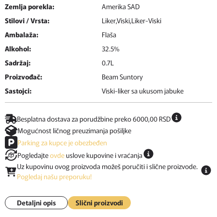
Zemlja porekla:
Amerika SAD
Stilovi / Vrsta:
Liker,Viski,Liker-Viski
Ambalaža:
Flaša
Alkohol:
32.5%
Sadržaj:
0.7L
Proizvođač:
Beam Suntory
Sastojci:
Viski-liker sa ukusom jabuke
Besplatna dostava za porudžbine preko 6000,00 RSD
Mogućnost ličnog preuzimanja pošiljke
Parking za kupce je obezbeđen
Pogledajte
ovde
uslove kupovine i vraćanja
Uz kupovinu ovog proizvoda možeš poručiti i slične proizvode.
Pogledaj našu preporuku!
Detaljni opis
Slični proizvodi