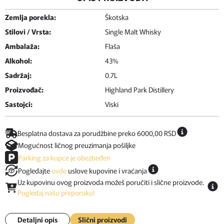
Zemlja porekla:
Škotska
Stilovi / Vrsta:
Single Malt Whisky
Ambalaža:
Flaša
Alkohol:
43%
Sadržaj:
0.7L
Proizvođač:
Highland Park Distillery
Sastojci:
Viski
Besplatna dostava za porudžbine preko 6000,00 RSD
Mogućnost ličnog preuzimanja pošiljke
Parking za kupce je obezbeđen
Pogledajte
ovde
uslove kupovine i vraćanja
Uz kupovinu ovog proizvoda možeš poručiti i slične proizvode.
Pogledaj našu preporuku!
Detaljni opis
Slični proizvodi