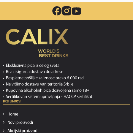
Ekskluzivna pića iz celog sveta
Brza i sigurna dostava do adrese
Besplatne pošiljke za iznose preko 6.000 rsd
Ne vršimo dostavu van teritorije Srbije
Kupovina alkoholnih pića dozvoljena samo 18+
Sertifikovan sistem upravljanja -
HACCP sertifikat
BRZI LINKOVI
Home
Novi proizvodi
Akcijski proizvodi