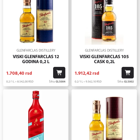
GLENFARCLAS DISTILLERY
GLENFARCLAS DISTILLERY
VISKI GLENFARCLAS 12
VISKI GLENFARCLAS 105
GODINA 0,2 L
CASK 0,2L
1.708,
40
rsd
1.912,
42
rsd
0.2/1 L = 8.542,
00
RSD
Šifra:
GLS004
0.2/1 L = 9.562,
10
RSD
Šifra:
GLS002