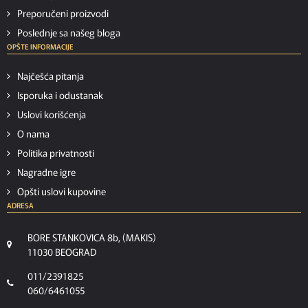
Preporučeni proizvodi
Poslednje sa našeg bloga
OPŠTE INFORMACIJE
Najčešća pitanja
Isporuka i odustanak
Uslovi korišćenja
O nama
Politika privatnosti
Nagradne igre
Opšti uslovi kupovine
ADRESA
BORE STANKOVICA 8b, (MAKIS)
11030 BEOGRAD
011/2391825
060/6461055