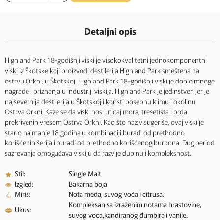
Detaljni opis
Highland Park 18-godišnji viski je visokokvalitetni jednokomponentni
viski iz Škotske koji proizvodi destilerija Highland Park smeštena na
ostrvu Orkni, u Škotskoj. Highland Park 18-godišnji viski je dobio mnoge
nagrade i priznanja u industriji viskija. Highland Park je jedinstven jer je
najsevernija destilerija u Škotskoj i koristi posebnu klimu i okolinu
Ostrva Orkni. Kaže se da viski nosi uticaj mora, tresetišta i brda
prekrivenih vresom Ostrva Orkni. Kao što naziv sugeriše, ovaj viski je
stario najmanje 18 godina u kombinaciji buradi od prethodno
korišćenih šerija i buradi od prethodno korišćenog burbona. Dug period
sazrevanja omogućava viskiju da razvije dubinu i kompleksnost.
Stil:
Single Malt
Izgled:
Bakarna boja
Miris:
Nota meda, suvog voća i citrusa.
Kompleksan sa izraženim notama hrastovine,
Ukus:
suvog voća,kandiranog đumbira i vanile.