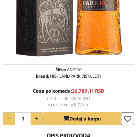
Šifra:
ANK110
Brend:
HIGHLAND PARK DISTILLERY
Cena po komadu:
26.789,
11
RSD
0.7/1 L = 38.270,
16
RSD
sa uključenim PDV-om
Količina
Dodaj u korpu
OPIS PROIZVODA