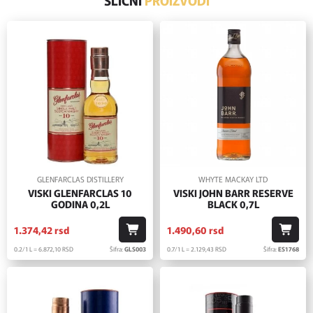
SLIČNI
PROIZVODI
GLENFARCLAS DISTILLERY
WHYTE MACKAY LTD
VISKI GLENFARCLAS 10
VISKI JOHN BARR RESERVE
GODINA 0,2L
BLACK 0,7L
1.374,
42
rsd
1.490,
60
rsd
0.2/1 L = 6.872,
10
RSD
Šifra:
GLS003
0.7/1 L = 2.129,
43
RSD
Šifra:
ES1768