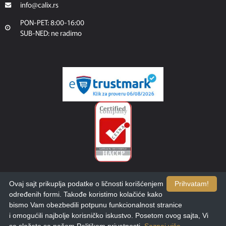
info@calix.rs
PON-PET: 8:00-16:00
SUB-NED: ne radimo
Ovaj sajt prikuplja podatke o ličnosti korišćenjem
Prihvatam!
određenih formi. Takođe koristimo kolačiće kako
bismo Vam obezbedili potpunu funkcionalnost stranice
i omogućili najbolje korisničko iskustvo. Posetom ovog sajta, Vi