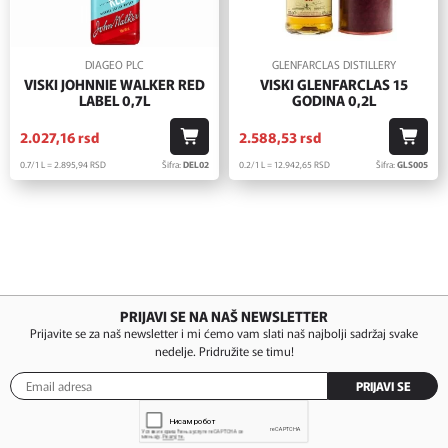
DIAGEO PLC
GLENFARCLAS DISTILLERY
VISKI JOHNNIE WALKER RED
VISKI GLENFARCLAS 15
LABEL 0,7L
GODINA 0,2L
2.027,
16
rsd
2.588,
53
rsd
0.7/1 L = 2.895,
94
RSD
Šifra:
DEL02
0.2/1 L = 12.942,
65
RSD
Šifra:
GLS005
PRIJAVI SE NA NAŠ NEWSLETTER
Prijavite se za naš newsletter i mi ćemo vam slati naš najbolji sadržaj svake
nedelje. Pridružite se timu!
PRIJAVI SE