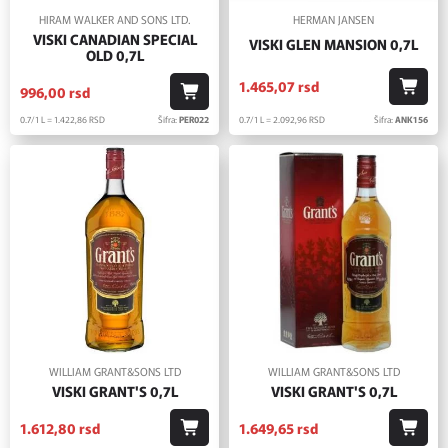
HIRAM WALKER AND SONS LTD.
HERMAN JANSEN
VISKI CANADIAN SPECIAL
VISKI GLEN MANSION 0,7L
OLD 0,7L
1.465,
07
rsd
996,
00
rsd
0.7/1 L = 2.092,
96
RSD
Šifra:
ANK156
0.7/1 L = 1.422,
86
RSD
Šifra:
PER022
WILLIAM GRANT&SONS LTD
WILLIAM GRANT&SONS LTD
VISKI GRANT'S 0,7L
VISKI GRANT'S 0,7L
1.612,
80
rsd
1.649,
65
rsd