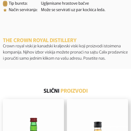
Tip bureta:
Ugljenisane hrastove bačve
Način serviranja:
Može se servirati uz par kockica leda.
THE CROWN ROYAL DISTILLERY
Crown royal viski je kanadski kraljevski viski koji proizvodi istoimena
kompanija. Njihov izbor viskija možete pronaći na sajtu Calix prodavnice
i poručiti samo jednim klikom na vašu adresu. Posetite nas.
SLIČNI
PROIZVODI