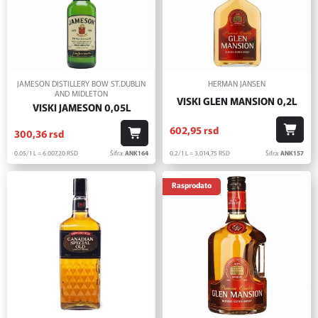
JAMESON DISTILLERY BOW ST.DUBLIN
HERMAN JANSEN
AND MIDLETON
VISKI GLEN MANSION 0,2L
VISKI JAMESON 0,05L
602,
95
rsd
300,
36
rsd
0.2/1 L = 3.014,
75
RSD
Šifra:
ANK157
0.05/1 L = 6.007,
20
RSD
Šifra:
ANK164
Rasprodato