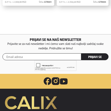
0.7/1 L = 2.304,
00
RSD
Šifra:
GTR001
0.7/1 L = 2.356,
64
RSD
Šifra:
GTR005
PRIJAVI SE NA NAŠ NEWSLETTER
Prijavite se za naš newsletter i mi ćemo vam slati naš najbolji sadržaj svake
nedelje. Pridružite se timu!
PRIJAVI SE