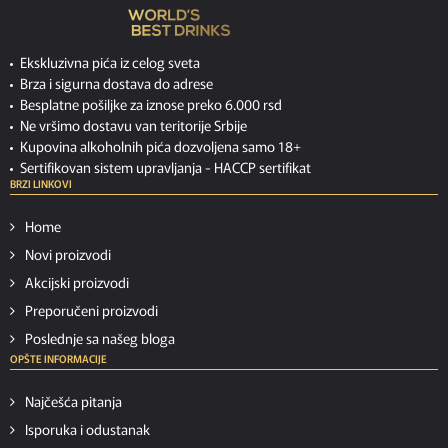
Ekskluzivna pića iz celog sveta
Brza i sigurna dostava do adrese
Besplatne pošiljke za iznose preko 6.000 rsd
Ne vršimo dostavu van teritorije Srbije
Kupovina alkoholnih pića dozvoljena samo 18+
Sertifikovan sistem upravljanja -
HACCP sertifikat
BRZI LINKOVI
Home
Novi proizvodi
Akcijski proizvodi
Preporučeni proizvodi
Poslednje sa našeg bloga
OPŠTE INFORMACIJE
Najčešća pitanja
Isporuka i odustanak