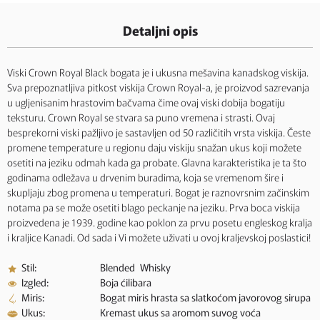
Detaljni opis
Viski Crown Royal Black bogata je i ukusna mešavina kanadskog viskija.
Sva prepoznatljiva pitkost viskija Crown Royal-a, je proizvod sazrevanja
u ugljenisanim hrastovim bačvama čime ovaj viski dobija bogatiju
teksturu. Crown Royal se stvara sa puno vremena i strasti. Ovaj
besprekorni viski pažljivo je sastavljen od 50 različitih vrsta viskija. Česte
promene temperature u regionu daju viskiju snažan ukus koji možete
osetiti na jeziku odmah kada ga probate. Glavna karakteristika je ta što
godinama odležava u drvenim buradima, koja se vremenom šire i
skupljaju zbog promena u temperaturi. Bogat je raznovrsnim začinskim
notama pa se može osetiti blago peckanje na jeziku. Prva boca viskija
proizvedena je 1939. godine kao poklon za prvu posetu engleskog kralja
i kraljice Kanadi. Od sada i Vi možete uživati u ovoj kraljevskoj poslastici!
Stil:
Blended Whisky
Izgled:
Boja ćilibara
Miris:
Bogat miris hrasta sa slatkoćom javorovog sirupa
Ukus:
Kremast ukus sa aromom suvog voća