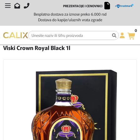
PREZENTACIJE I CENOVNICI
Besplatna dostava za iznose preko 6.000 rsd
Dostava do kapije/ulaznih vrata zgrade
0
Početna
Žestoka pića
Viski
Viski Crown Royal Black 1l
Viski Crown Royal Black 1l