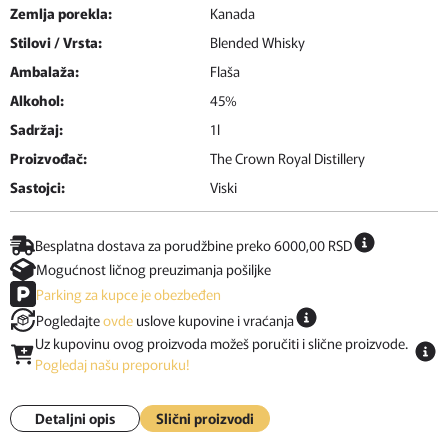
Zemlja porekla:
Kanada
Stilovi / Vrsta:
Blended Whisky
Ambalaža:
Flaša
Alkohol:
45%
Sadržaj:
1l
Proizvođač:
The Crown Royal Distillery
Sastojci:
Viski
Besplatna dostava za porudžbine preko 6000,00 RSD
Mogućnost ličnog preuzimanja pošiljke
Parking za kupce je obezbeđen
Pogledajte
ovde
uslove kupovine i vraćanja
Uz kupovinu ovog proizvoda možeš poručiti i slične proizvode.
Pogledaj našu preporuku!
Detaljni opis
Slični proizvodi