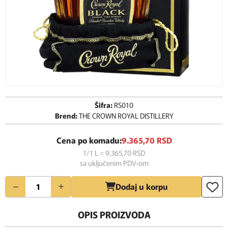
Šifra:
RS010
Brend:
THE CROWN ROYAL DISTILLERY
Cena po komadu:
9.365,
70
RSD
1/1 L = 9.365,
70
RSD
sa uključenim PDV-om
Količina
Dodaj u korpu
OPIS PROIZVODA