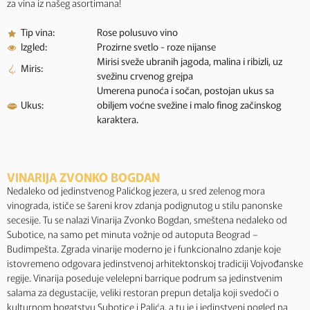
za vina iz našeg asortimana!
Tip vina:
Rose polusuvo vino
Izgled:
Prozirne svetlo - roze nijanse
Mirisi sveže ubranih jagoda, malina i ribizli, uz
Miris:
svežinu crvenog grejpa
Umerena punoća i sočan, postojan ukus sa
Ukus:
obiljem voćne svežine i malo finog začinskog
karaktera.
VINARIJA ZVONKO BOGDAN
Nedaleko od jedinstvenog Palićkog jezera, u sred zelenog mora
vinograda, ističe se šareni krov zdanja podignutog u stilu panonske
secesije. Tu se nalazi Vinarija Zvonko Bogdan, smeštena nedaleko od
Subotice, na samo pet minuta vožnje od autoputa Beograd –
Budimpešta. Zgrada vinarije moderno je i funkcionalno zdanje koje
istovremeno odgovara jedinstvenoj arhitektonskoj tradiciji Vojvođanske
regije. Vinarija poseduje velelepni barrique podrum sa jedinstvenim
salama za degustacije, veliki restoran prepun detalja koji svedoči o
kulturnom bogatstvu Subotice i Palića, a tu je i jedinstveni pogled na