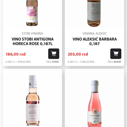
STOBI VINARIJA
VINARIJA ALEKSIĆ
VINO STOBI ANTIGONA
VINO ALEKSIĆ BARBARA
HORECA ROSE 0,187L
0,187
186,
00
rsd
205,
00
rsd
0.187/1 L = 994,
65
RSD
Šifra:
ST031
0.187/1 L = 1.096,
26
RSD
Šifra:
ALK07