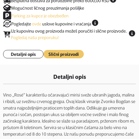
Besplatna dostava za porudžbine preko 6000,00 RSD
Mogućnost ličnog preuzimanja pošiljke
Parking za kupce je obezbeđen
Pogledajte
ovde
uslove kupovine i vraćanja
Uz kupovinu ovog proizvoda možeš poručiti i slične proizvode.
Pogledaj našu preporuku!
Detaljni opis
Slični proizvodi
Detaljni opis
Vino „Rosé“ karakterišu očaravajući mirisi sveže ubranih jagoda, malina
i ribizli, uz svežinu crvenog grejpa. Ovaj klasik vinarije Zvonko Bogdan se
smatra najpoželjnijim pratiocem toplih dana. Odlikuje ga umerena
punoća i sočan, postojan ukus sa obiljem voćne svežine i malo finog
začinskog karaktera. Idealno se slaže sa paradajzom, prženom ribom m,
pršutom ili teletinom. Servira se u klasičnim čašama za belo vino na
temperaturi od 8 do 10 stepena. Uz našu ponudu preporucujemo čaše