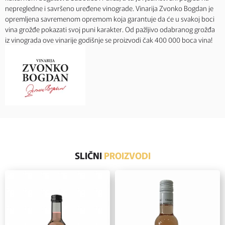
nepregledne i savršeno uređene vinograde. Vinarija Zvonko Bogdan je
opremljena savremenom opremom koja garantuje da će u svakoj boci
vina grožđe pokazati svoj puni karakter. Od pažljivo odabranog grožđa
iz vinograda ove vinarije godišnje se proizvodi čak 400 000 boca vina!
SLIČNI
PROIZVODI