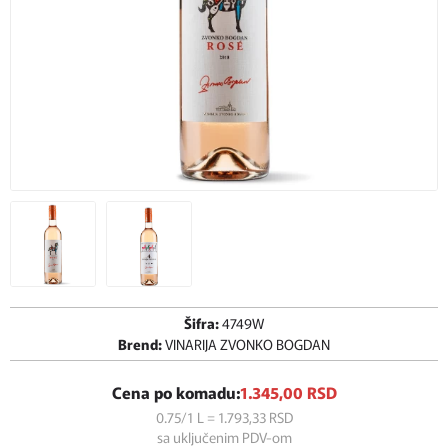
Šifra:
4749W
Brend:
VINARIJA ZVONKO BOGDAN
Cena po komadu:
1.345,
00
RSD
0.75/1 L = 1.793,
33
RSD
sa uključenim PDV-om