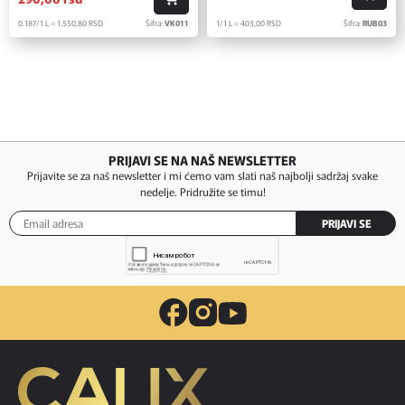
1/1 L = 403,
00
RSD
Šifra:
RUB03
0.187/1 L = 1.550,
80
RSD
Šifra:
VK011
PRIJAVI SE NA NAŠ NEWSLETTER
Prijavite se za naš newsletter i mi ćemo vam slati naš najbolji sadržaj svake
nedelje. Pridružite se timu!
PRIJAVI SE