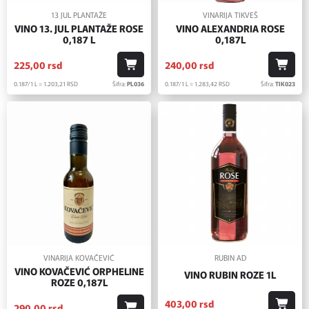
13 JUL PLANTAŽE
VINARIJA TIKVEŠ
VINO 13. JUL PLANTAŽE ROSE
VINO ALEXANDRIA ROSE
0,187 L
0,187L
225,
00
rsd
240,
00
rsd
0.187/1 L = 1.203,
21
RSD
Šifra:
PL036
0.187/1 L = 1.283,
42
RSD
Šifra:
TIK023
VINARIJA KOVAČEVIĆ
RUBIN AD
VINO KOVAČEVIĆ ORPHELINE
VINO RUBIN ROZE 1L
ROZE 0,187L
403,
00
rsd
290,
00
rsd