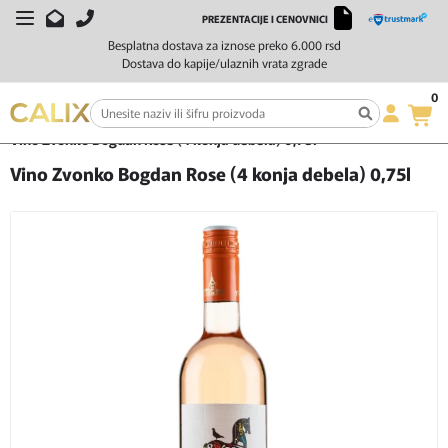
PREZENTACIJE I CENOVNICI
Besplatna dostava za iznose preko 6.000 rsd
Dostava do kapije/ulaznih vrata zgrade
0
Početna
Vino
Rose vino
Vino Zvonko Bogdan Rose (4 konja debela) 0,75l
Vino Zvonko Bogdan Rose (4 konja debela) 0,75l