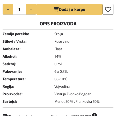
Količina
Dodaj u korpu
OPIS PROIZVODA
Zemlja porekla:
Srbija
Stilovi / Vrsta:
Rose vino
Ambalaža:
Flaša
Alkohol:
14%
Sadržaj:
0.75L
Pakovanje:
6 x 0.75L
Temperatura:
08-10°C
Regija:
Vojvodina
Proizvođač:
Vinarija Zvonko Bogdan
Sastojci:
Merlot 50 % , Frankovka 50%