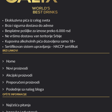
Ekskluzivna pića iz celog sveta
Brza i sigurna dostava do adrese
Besplatne pošiljke za iznose preko 6.000 rsd
Ne vršimo dostavu van teritorije Srbije
Kupovina alkoholnih pića dozvoljena samo 18+
Sertifikovan sistem upravljanja -
HACCP sertifikat
BRZI LINKOVI
Home
Novi proizvodi
Akcijski proizvodi
Preporučeni proizvodi
Poslednje sa našeg bloga
OPŠTE INFORMACIJE
Najčešća pitanja
Isporuka i odustanak