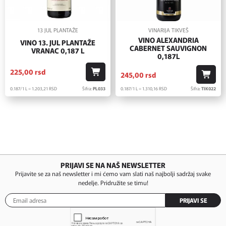
13 JUL PLANTAŽE
VINARIJA TIKVEŠ
VINO ALEXANDRIA
VINO 13. JUL PLANTAŽE
CABERNET SAUVIGNON
VRANAC 0,187 L
0,187L
225,
00
rsd
245,
00
rsd
0.187/1 L = 1.203,
21
RSD
Šifra:
PL033
0.187/1 L = 1.310,
16
RSD
Šifra:
TIK022
PRIJAVI SE NA NAŠ NEWSLETTER
Prijavite se za naš newsletter i mi ćemo vam slati naš najbolji sadržaj svake
nedelje. Pridružite se timu!
PRIJAVI SE