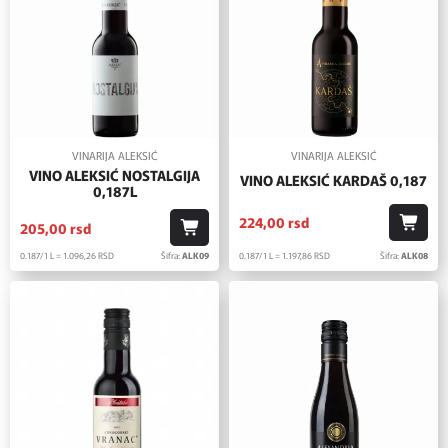
VINARIJA ALEKSIĆ
VINARIJA ALEKSIĆ
VINO ALEKSIĆ NOSTALGIJA
VINO ALEKSIĆ KARDAŠ 0,187
0,187L
224,
00
rsd
205,
00
rsd
0.187/1 L = 1.197,
86
RSD
Šifra:
ALK08
0.187/1 L = 1.096,
26
RSD
Šifra:
ALK09