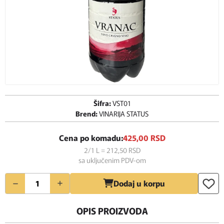
Šifra:
VST01
Brend:
VINARIJA STATUS
Cena po komadu:
425,
00
RSD
2/1 L = 212,
50
RSD
sa uključenim PDV-om
Količina
Dodaj u korpu
OPIS PROIZVODA