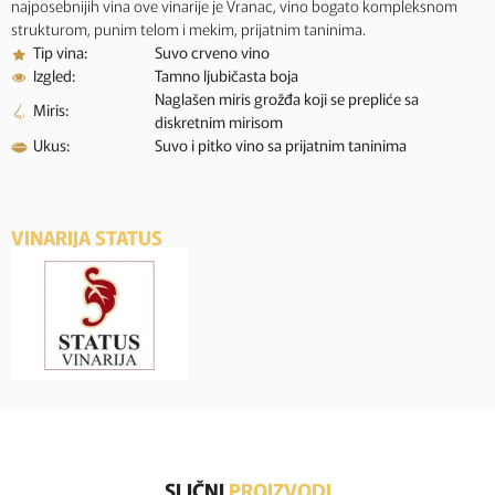
najposebnijih vina ove vinarije je Vranac, vino bogato kompleksnom
strukturom, punim telom i mekim, prijatnim taninima.
Tip vina:
Suvo crveno vino
Izgled:
Tamno ljubičasta boja
Naglašen miris grožđa koji se prepliće sa
Miris:
diskretnim mirisom
Ukus:
Suvo i pitko vino sa prijatnim taninima
VINARIJA STATUS
SLIČNI
PROIZVODI