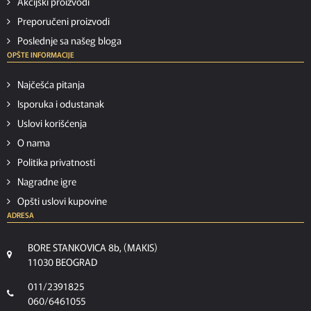
Akcijski proizvodi
Preporučeni proizvodi
Poslednje sa našeg bloga
OPŠTE INFORMACIJE
Najčešća pitanja
Isporuka i odustanak
Uslovi korišćenja
O nama
Politika privatnosti
Nagradne igre
Opšti uslovi kupovine
ADRESA
BORE STANKOVICA 8b, (MAKIS)
11030 BEOGRAD
011/2391825
060/6461055