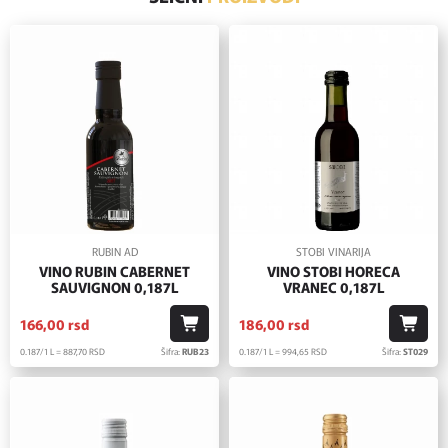
RUBIN AD
STOBI VINARIJA
VINO RUBIN CABERNET
VINO STOBI HORECA
SAUVIGNON 0,187L
VRANEC 0,187L
166,
00
rsd
186,
00
rsd
0.187/1 L = 887,
70
RSD
Šifra:
RUB23
0.187/1 L = 994,
65
RSD
Šifra:
ST029