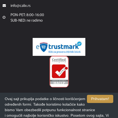
info@calix.rs
PON-PET: 8:00-16:00
SUB-NED: ne radimo
Ovaj sajt prikuplja podatke o ličnosti korišćenjem
Prihvatam!
određenih formi. Takođe koristimo kolačiće kako
bismo Vam obezbedili potpunu funkcionalnost stranice
i omogućili najbolje korisničko iskustvo. Posetom ovog sajta, Vi