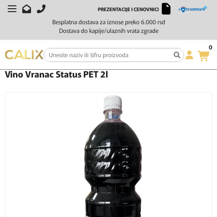
PREZENTACIJE I CENOVNICI
Besplatna dostava za iznose preko 6.000 rsd
Dostava do kapije/ulaznih vrata zgrade
0
Početna
Vino
Crveno vino
Vino Vranac Status PET 2l
Vino Vranac Status PET 2l