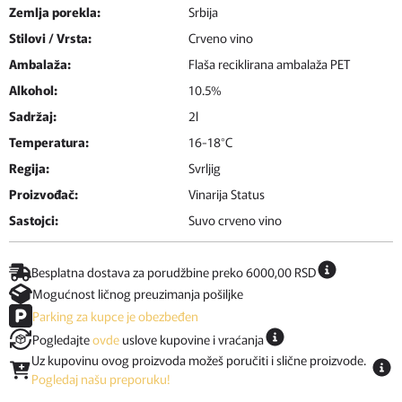
Zemlja porekla:
Srbija
Stilovi / Vrsta:
Crveno vino
Ambalaža:
Flaša reciklirana ambalaža PET
Alkohol:
10.5%
Sadržaj:
2l
Temperatura:
16-18°C
Regija:
Svrljig
Proizvođač:
Vinarija Status
Sastojci:
Suvo crveno vino
Besplatna dostava za porudžbine preko 6000,00 RSD
Mogućnost ličnog preuzimanja pošiljke
Parking za kupce je obezbeđen
Pogledajte
ovde
uslove kupovine i vraćanja
Uz kupovinu ovog proizvoda možeš poručiti i slične proizvode.
Pogledaj našu preporuku!