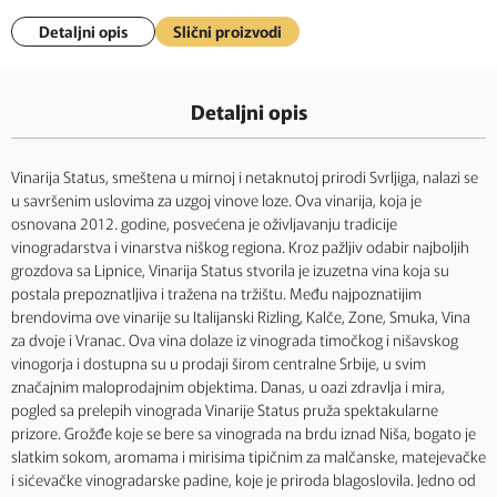
Detaljni opis
Slični proizvodi
Detaljni opis
Vinarija Status, smeštena u mirnoj i netaknutoj prirodi Svrljiga, nalazi se
u savršenim uslovima za uzgoj vinove loze. Ova vinarija, koja je
osnovana 2012. godine, posvećena je oživljavanju tradicije
vinogradarstva i vinarstva niškog regiona. Kroz pažljiv odabir najboljih
grozdova sa Lipnice, Vinarija Status stvorila je izuzetna vina koja su
postala prepoznatljiva i tražena na tržištu. Među najpoznatijim
brendovima ove vinarije su Italijanski Rizling, Kalče, Zone, Smuka, Vina
za dvoje i Vranac. Ova vina dolaze iz vinograda timočkog i nišavskog
vinogorja i dostupna su u prodaji širom centralne Srbije, u svim
značajnim maloprodajnim objektima. Danas, u oazi zdravlja i mira,
pogled sa prelepih vinograda Vinarije Status pruža spektakularne
prizore. Grožđe koje se bere sa vinograda na brdu iznad Niša, bogato je
slatkim sokom, aromama i mirisima tipičnim za malčanske, matejevačke
i sićevačke vinogradarske padine, koje je priroda blagoslovila. Jedno od