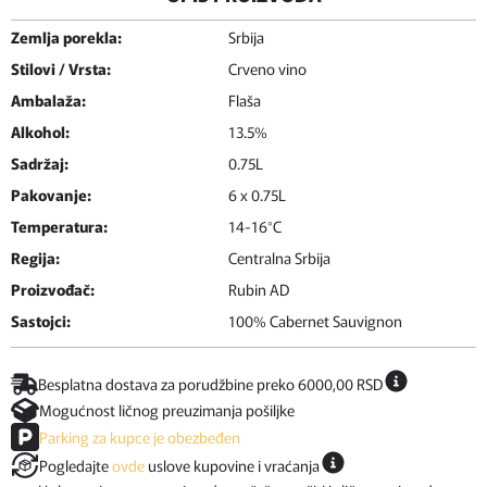
Zemlja porekla:
Srbija
Stilovi / Vrsta:
Crveno vino
Ambalaža:
Flaša
Alkohol:
13.5%
Sadržaj:
0.75L
Pakovanje:
6 x 0.75L
Temperatura:
14-16°C
Regija:
Centralna Srbija
Proizvođač:
Rubin AD
Sastojci:
100% Cabernet Sauvignon
Besplatna dostava za porudžbine preko 6000,00 RSD
Mogućnost ličnog preuzimanja pošiljke
Parking za kupce je obezbeđen
Pogledajte
ovde
uslove kupovine i vraćanja