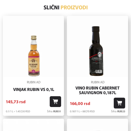
SLIČNI
PROIZVODI
RUBIN AD
RUBIN AD
VINO RUBIN CABERNET
VINJAK RUBIN VS 0,1L
SAUVIGNON 0,187L
145,
73
rsd
166,
00
rsd
0.1/1 L = 1.457,
30
RSD
Šifra:
RUB51
0.187/1 L = 887,
70
RSD
Šifra:
RUB23