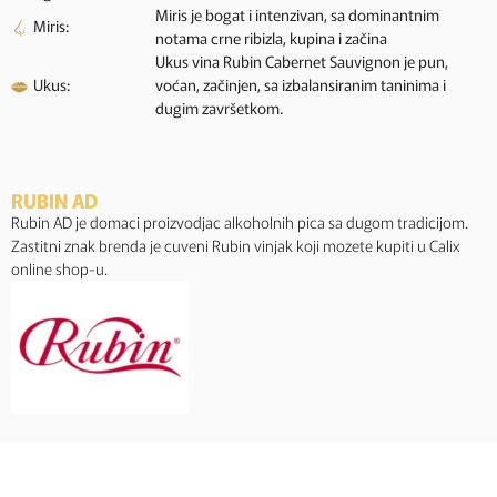
Miris je bogat i intenzivan, sa dominantnim
Miris:
notama crne ribizla, kupina i začina
Ukus vina Rubin Cabernet Sauvignon je pun,
Ukus:
voćan, začinjen, sa izbalansiranim taninima i
dugim završetkom.
RUBIN AD
Rubin AD je domaci proizvodjac alkoholnih pica sa dugom tradicijom.
Zastitni znak brenda je cuveni Rubin vinjak koji mozete kupiti u Calix
online shop-u.