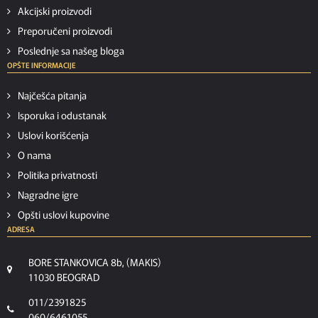
Akcijski proizvodi
Preporučeni proizvodi
Poslednje sa našeg bloga
OPŠTE INFORMACIJE
Najčešća pitanja
Isporuka i odustanak
Uslovi korišćenja
O nama
Politika privatnosti
Nagradne igre
Opšti uslovi kupovine
ADRESA
BORE STANKOVICA 8b, (MAKIS)
11030 BEOGRAD
011/2391825
060/6461055