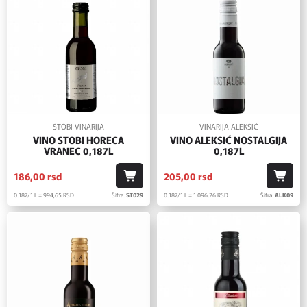
STOBI VINARIJA
VINARIJA ALEKSIĆ
VINO STOBI HORECA
VINO ALEKSIĆ NOSTALGIJA
VRANEC 0,187L
0,187L
186,
00
rsd
205,
00
rsd
0.187/1 L = 994,
65
RSD
Šifra:
ST029
0.187/1 L = 1.096,
26
RSD
Šifra:
ALK09