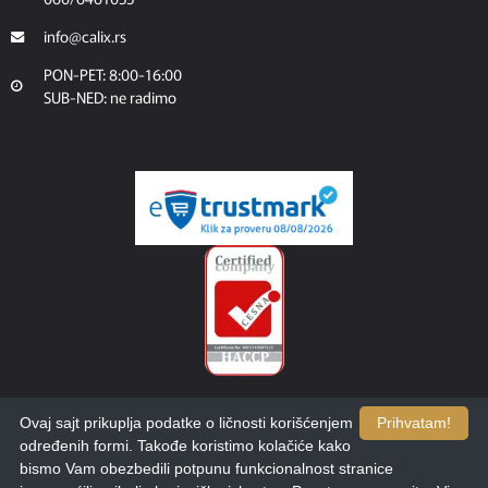
info@calix.rs
PON-PET: 8:00-16:00
SUB-NED: ne radimo
Ovaj sajt prikuplja podatke o ličnosti korišćenjem
Prihvatam!
određenih formi. Takođe koristimo kolačiće kako
bismo Vam obezbedili potpunu funkcionalnost stranice