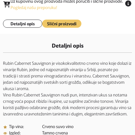
Uz kupovinu ovog proizvoda možeš poručiti i slične proizvode.
Pogledaj našu preporuku!
Detaljni opis
Slični proizvodi
Detaljni opis
Rubin Cabernet Sauvignon je visokokvalitetno crveno vino koje dolazi iz
vinarije Rubin, jedne od najpoznatijih vinarija u Srbiji, poznate po
tradiciji i strasti prema vinogradarstvu i vinarstvu. Cabernet Sauvignon,
jedan od najpoznatijih svetskih sorti grožđa, odlikuje se bogatstvom
ukusa i aroma.
Vino Rubin Cabernet Sauvignon nudi pun, intenzivan ukus sa notama
crnog voća poput ribizla i kupine, uz suptilne začinske tonove. Vinarija
koristi pažljivo odabrane grožđe, dok moderni procesi garantuju vino sa
izvanredno uravnoteženim taninima i dugim, elegantnim završetkom.
Tip vina:
Crveno suvo vino
Izgled:
Tamno crvena