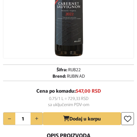
Šifra:
RUB22
Brend:
RUBIN AD
Cena po komadu:
547,
00
RSD
0.75/1 L = 729,
33
RSD
sa uključenim PDV-om
Količina
Dodaj u korpu
OPIS PROIZVODA