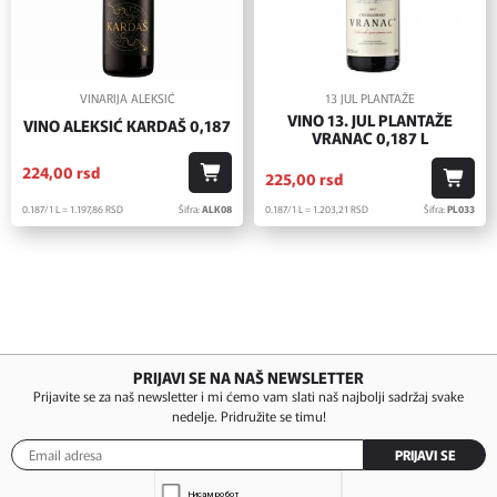
VINARIJA ALEKSIĆ
13 JUL PLANTAŽE
VINO 13. JUL PLANTAŽE
VINO ALEKSIĆ KARDAŠ 0,187
VRANAC 0,187 L
224,
00
rsd
225,
00
rsd
0.187/1 L = 1.197,
86
RSD
Šifra:
ALK08
0.187/1 L = 1.203,
21
RSD
Šifra:
PL033
PRIJAVI SE NA NAŠ NEWSLETTER
Prijavite se za naš newsletter i mi ćemo vam slati naš najbolji sadržaj svake
nedelje. Pridružite se timu!
PRIJAVI SE