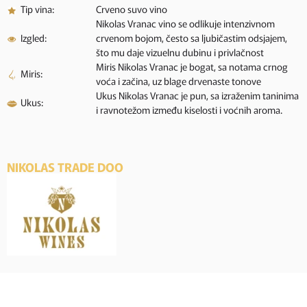
Tip vina:
Crveno suvo vino
Nikolas Vranac vino se odlikuje intenzivnom
Izgled:
crvenom bojom, često sa ljubičastim odsjajem,
što mu daje vizuelnu dubinu i privlačnost
Miris Nikolas Vranac je bogat, sa notama crnog
Miris:
voća i začina, uz blage drvenaste tonove
Ukus Nikolas Vranac je pun, sa izraženim taninima
Ukus:
i ravnotežom između kiselosti i voćnih aroma.
NIKOLAS TRADE DOO