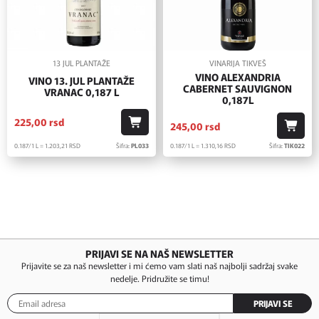
13 JUL PLANTAŽE
VINARIJA TIKVEŠ
VINO ALEXANDRIA
VINO 13. JUL PLANTAŽE
CABERNET SAUVIGNON
VRANAC 0,187 L
0,187L
225,
00
rsd
245,
00
rsd
0.187/1 L = 1.203,
21
RSD
Šifra:
PL033
0.187/1 L = 1.310,
16
RSD
Šifra:
TIK022
PRIJAVI SE NA NAŠ NEWSLETTER
Prijavite se za naš newsletter i mi ćemo vam slati naš najbolji sadržaj svake
nedelje. Pridružite se timu!
PRIJAVI SE