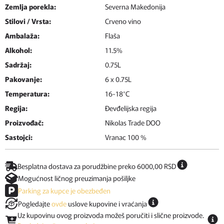
Zemlja porekla:
Severna Makedonija
Stilovi / Vrsta:
Crveno vino
Ambalaža:
Flaša
Alkohol:
11.5%
Sadržaj:
0.75L
Pakovanje:
6 x 0.75L
Temperatura:
16-18°C
Regija:
Đevđelijska regija
Proizvođač:
Nikolas Trade DOO
Sastojci:
Vranac 100 %
Besplatna dostava za porudžbine preko 6000,00 RSD
Mogućnost ličnog preuzimanja pošiljke
Parking za kupce je obezbeđen
Pogledajte
ovde
uslove kupovine i vraćanja
Uz kupovinu ovog proizvoda možeš poručiti i slične proizvode.