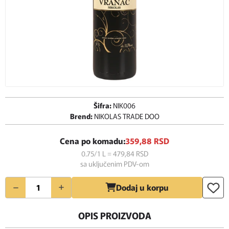
Šifra:
NIK006
Brend:
NIKOLAS TRADE DOO
Cena po komadu:
359,
88
RSD
0.75/1 L = 479,
84
RSD
sa uključenim PDV-om
Količina
Dodaj u korpu
OPIS PROIZVODA