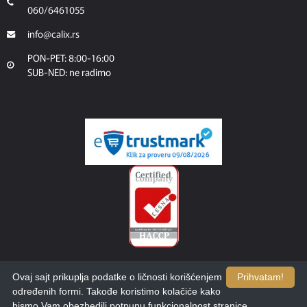
060/6461055
info@calix.rs
PON-PET: 8:00-16:00
SUB-NED: ne radimo
Ovaj sajt prikuplja podatke o ličnosti korišćenjem
Prihvatam!
određenih formi. Takođe koristimo kolačiće kako
bismo Vam obezbedili potpunu funkcionalnost stranice