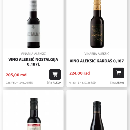
VINARIJA ALEKSIĆ
VINARIJA ALEKSIĆ
VINO ALEKSIĆ NOSTALGIJA
VINO ALEKSIĆ KARDAŠ 0,187
0,187L
224,
00
rsd
205,
00
rsd
0.187/1 L = 1.197,
86
RSD
Šifra:
ALK08
0.187/1 L = 1.096,
26
RSD
Šifra:
ALK09