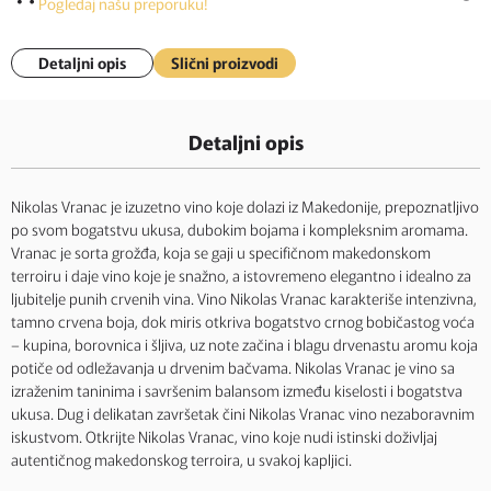
Pogledaj našu preporuku!
Detaljni opis
Slični proizvodi
Detaljni opis
Nikolas Vranac je izuzetno vino koje dolazi iz Makedonije, prepoznatljivo
po svom bogatstvu ukusa, dubokim bojama i kompleksnim aromama.
Vranac je sorta grožđa, koja se gaji u specifičnom makedonskom
terroiru i daje vino koje je snažno, a istovremeno elegantno i idealno za
ljubitelje punih crvenih vina. Vino Nikolas Vranac karakteriše intenzivna,
tamno crvena boja, dok miris otkriva bogatstvo crnog bobičastog voća
– kupina, borovnica i šljiva, uz note začina i blagu drvenastu aromu koja
potiče od odležavanja u drvenim bačvama. Nikolas Vranac je vino sa
izraženim taninima i savršenim balansom između kiselosti i bogatstva
ukusa. Dug i delikatan završetak čini Nikolas Vranac vino nezaboravnim
iskustvom. Otkrijte Nikolas Vranac, vino koje nudi istinski doživljaj
autentičnog makedonskog terroira, u svakoj kapljici.