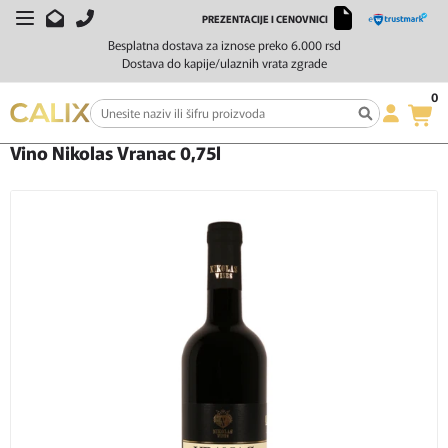
PREZENTACIJE I CENOVNICI
Besplatna dostava za iznose preko 6.000 rsd
Dostava do kapije/ulaznih vrata zgrade
0
Početna
Vino
Crveno vino
Vino Nikolas Vranac 0,75l
Vino Nikolas Vranac 0,75l