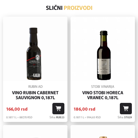
SLIČNI
PROIZVODI
RUBIN AD
STOBI VINARIJA
VINO RUBIN CABERNET
VINO STOBI HORECA
SAUVIGNON 0,187L
VRANEC 0,187L
166,
00
rsd
186,
00
rsd
0.187/1 L = 887,
70
RSD
Šifra:
RUB23
0.187/1 L = 994,
65
RSD
Šifra:
ST029