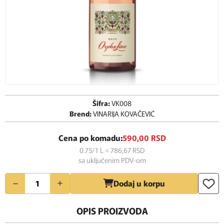
Šifra:
VK008
Brend:
VINARIJA KOVAČEVIĆ
Cena po komadu:
590,
00
RSD
0.75/1 L = 786,
67
RSD
sa uključenim PDV-om
Količina
Dodaj u korpu
OPIS PROIZVODA