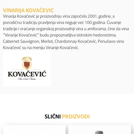
VINARIJA KOVAČEVIĆ
Vinarija Kovačević je proizvodnju vina započela 2001. godine, a
porodičnu tradiciju pravljenja vina neguje već 100 godina. Ćuvanje
tradicije i vraćanje organskoj proizvodnji vina u amforama, čine da vina
“Vinarije Kovačević” budu prepoznatljiva istinskim hedonistima.
Cabernet Sauvignon, Merlot, Chardonnay Kovačević, Penušavo vino
Kovačević su na meniju Vinarije Kovačević.
SLIČNI
PROIZVODI