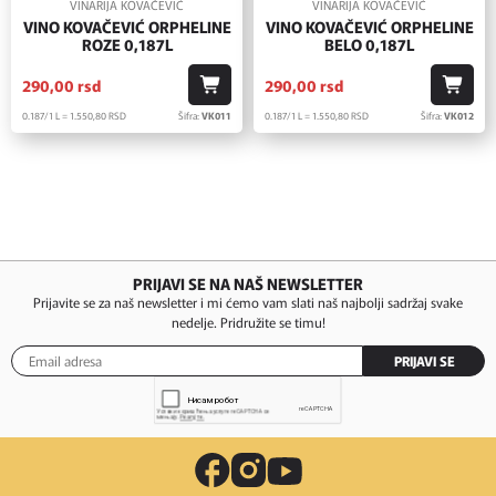
VINARIJA KOVAČEVIĆ
VINARIJA KOVAČEVIĆ
VINO KOVAČEVIĆ ORPHELINE
VINO KOVAČEVIĆ ORPHELINE
ROZE 0,187L
BELO 0,187L
290,
00
rsd
290,
00
rsd
0.187/1 L = 1.550,
80
RSD
Šifra:
VK011
0.187/1 L = 1.550,
80
RSD
Šifra:
VK012
PRIJAVI SE NA NAŠ NEWSLETTER
Prijavite se za naš newsletter i mi ćemo vam slati naš najbolji sadržaj svake
nedelje. Pridružite se timu!
PRIJAVI SE