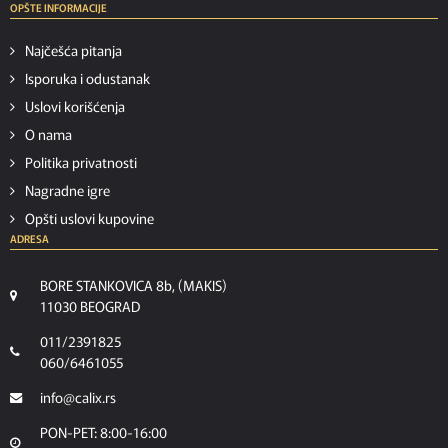
OPŠTE INFORMACIJE
Najčešća pitanja
Isporuka i odustanak
Uslovi korišćenja
O nama
Politika privatnosti
Nagradne igre
Opšti uslovi kupovine
ADRESA
BORE STANKOVICA 8b, (MAKIS)
11030 BEOGRAD
011/2391825
060/6461055
info@calix.rs
PON-PET: 8:00-16:00