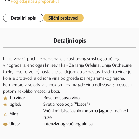
Pogledaj našu preporuku!
Detaljni opis
Slični proizvodi
Detaljni opis
Linija vina OrpheLine nazvana je u čast prvog srpskog stručnog
vinogradara, enologa i književnika - Zaharija Orfelina. Linija OrpheLine
(belo, rose i crveno) nastala je sa idejom da se nastavi tradicija vinarije
koja je proizvodila odlična vina od grožđa iz šireg sremskog rejona.
Fermentacija se odvija u inox tankovima gde vino odležava 3 meseca i
potom nekoliko meseci u boci.
Tip vina:
Rose polusuvo vino
Izgled:
Svetla roze boja ("losos")
Voćni mirisi sa jasnim notama jagode, maline i
Miris:
ruže
Ukus:
Intenzivnog voćnog ukusa.