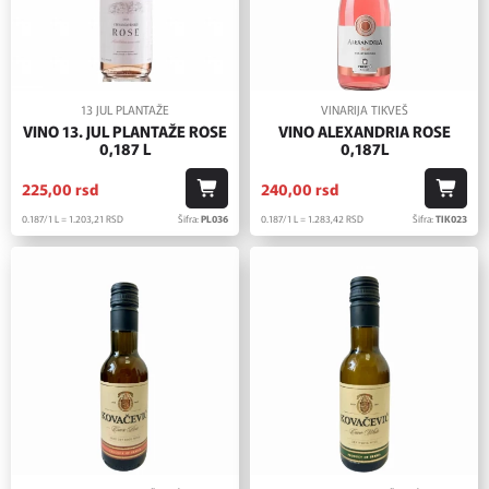
13 JUL PLANTAŽE
VINARIJA TIKVEŠ
VINO 13. JUL PLANTAŽE ROSE
VINO ALEXANDRIA ROSE
0,187 L
0,187L
225,
00
rsd
240,
00
rsd
0.187/1 L = 1.203,
21
RSD
Šifra:
PL036
0.187/1 L = 1.283,
42
RSD
Šifra:
TIK023