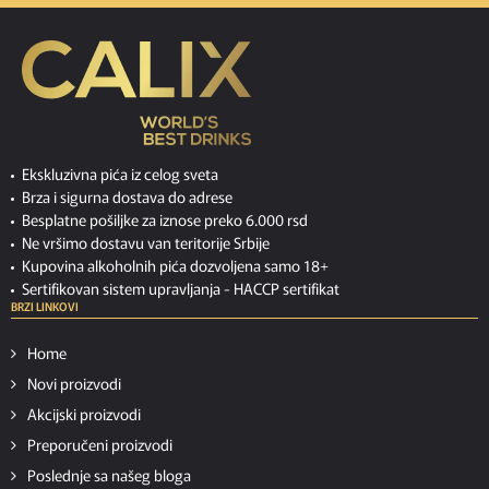
Ekskluzivna pića iz celog sveta
Brza i sigurna dostava do adrese
Besplatne pošiljke za iznose preko 6.000 rsd
Ne vršimo dostavu van teritorije Srbije
Kupovina alkoholnih pića dozvoljena samo 18+
Sertifikovan sistem upravljanja -
HACCP sertifikat
BRZI LINKOVI
Home
Novi proizvodi
Akcijski proizvodi
Preporučeni proizvodi
Poslednje sa našeg bloga