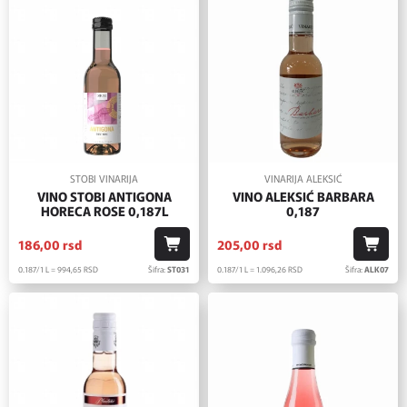
STOBI VINARIJA
VINARIJA ALEKSIĆ
VINO STOBI ANTIGONA
VINO ALEKSIĆ BARBARA
HORECA ROSE 0,187L
0,187
186,
00
rsd
205,
00
rsd
0.187/1 L = 994,
65
RSD
Šifra:
ST031
0.187/1 L = 1.096,
26
RSD
Šifra:
ALK07