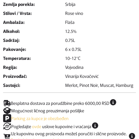
Zemlja porekla:
Srbija
Stilovi / Vrsta:
Rose vino
Ambalaža:
Flaša
Alkohol:
12.5%
Sadržaj:
0.75L
Pakovanje:
6 x 0.75L
Temperatura:
10-12°C
Regija:
Vojvodina
Proizvođač:
Vinarija Kovačević
Sastojci:
Merlot, Pinot Noir, Muscat, Hamburg
Besplatna dostava za porudžbine preko 6000,00 RSD
Mogućnost ličnog preuzimanja pošiljke
Parking za kupce je obezbeđen
Pogledajte
ovde
uslove kupovine i vraćanja
Uz kupovinu ovog proizvoda možeš poručiti i slične proizvode.