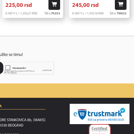
225,
00
rsd
245,
00
rsd
0.187/1 L = 1.203,
21
RSD
Šifra:
PL033
0.187/1 L = 1.310,
16
RSD
Šifra:
TIK022
užite se timu!
A
ORE STANKOVICA 8b, (MAKIS)
1030 BEOGRAD