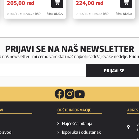
205,
00
rsd
224,
00
rsd
0.187/1 L = 1.096,
26
RSD
Šifra:
ALK09
0.187/1 L = 1.197,
86
RSD
Šifra:
ALK08
PRIJAVI SE NA NAŠ NEWSLETTER
za naš newsletter i mi ćemo vam slati naš najbolji sadržaj svake nedelje. Pridr
PRIJAVI SE
VI
OPŠTE INFORMACIJE
ADRES
Najčešća pitanja
B
1
oizvodi
Isporuka i odustanak