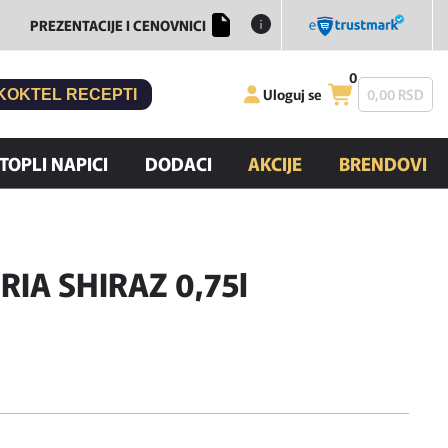
PREZENTACIJE I CENOVNICI
0
Uloguj se
0,
00
RSD
KOKTEL RECEPTI
TOPLI NAPICI
DODACI
AKCIJE
BRENDOVI
RIA SHIRAZ 0,75l