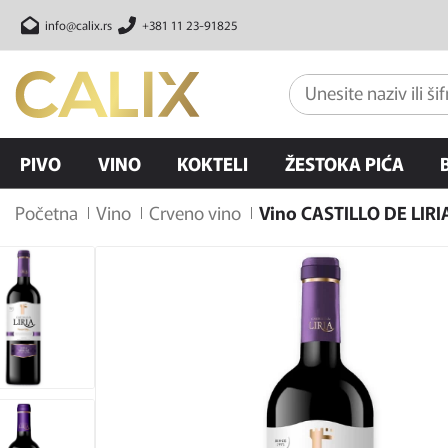
info@calix.rs
+381 11 23-91825
PIVO
VINO
KOKTELI
ŽESTOKA PIĆA
Početna
Vino
Crveno vino
Vino CASTILLO DE LIRI