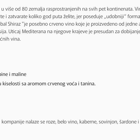
u više od 80 zemalja rasprostranjenih na svih pet kontinenata. Vin
ate i zatvarate koliko god puta želite, jer poseduje „udobniji“ f
obal Shiraz ”je posebno crveno vino koje je proizvedeno od jedne aut
nsija. Uticaj Mediterana na njegove krajeve je presudan za dobijanj
́nih vina.
ine i maline
 kiselosti sa aromom crvenog voća i tanina.
nu kompanije nalaze se roze, belo vino, kaberne, sovinjon, šardone