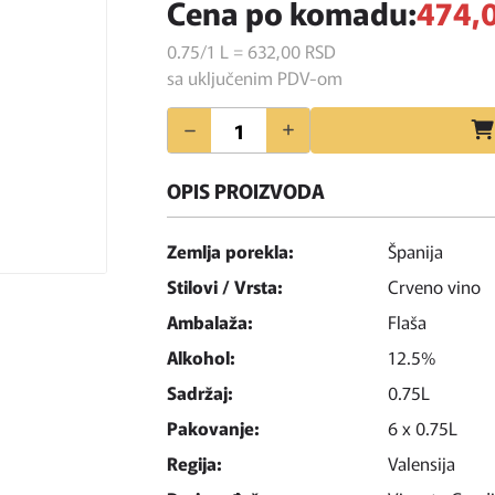
Cena po komadu:
474,
0.75/1 L = 632,
00
RSD
sa uključenim PDV-om
Količina
OPIS PROIZVODA
Zemlja porekla:
Španija
Stilovi / Vrsta:
Crveno vino
Ambalaža:
Flaša
Alkohol:
12.5%
Sadržaj:
0.75L
Pakovanje:
6 x 0.75L
Regija:
Valensija