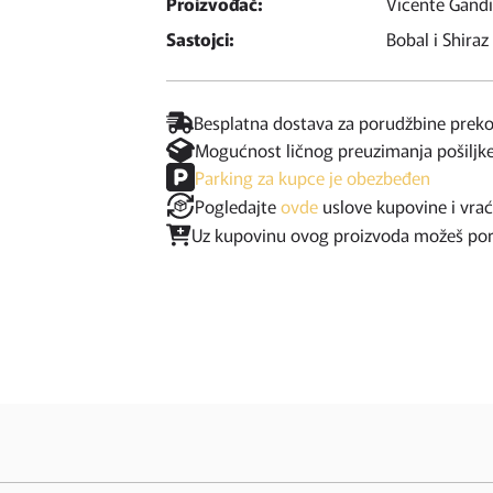
Proizvođač:
Vicente Gandi
Sastojci:
Bobal i Shiraz
Besplatna dostava za porudžbine prek
Mogućnost ličnog preuzimanja pošiljk
Parking za kupce je obezbeđen
Pogledajte
ovde
uslove kupovine i vra
Uz kupovinu ovog proizvoda možeš poruč