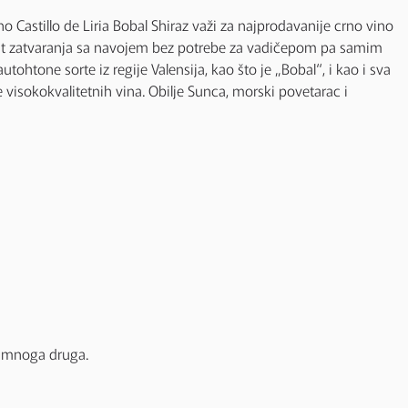
o Castillo de Liria Bobal Shiraz važi za najprodavanije crno vino
ormat zatvaranja sa navojem bez potrebe za vadičepom pa samim
ohtone sorte iz regije Valensija, kao što je „Bobal“, i kao i sva
e visokokvalitetnih vina. Obilje Sunca, morski povetarac i
 i mnoga druga.