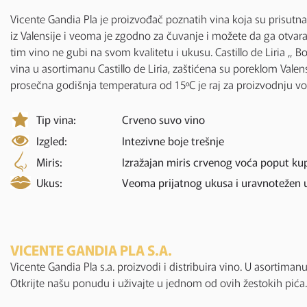
Vicente Gandia Pla je proizvođač poznatih vina koja su prisutna 
iz Valensije i veoma je zgodno za čuvanje i možete da ga otvar
tim vino ne gubi na svom kvalitetu i ukusu. Castillo de Liria „ B
vina u asortimanu Castillo de Liria, zaštićena su poreklom Vale
prosečna godišnja temperatura od 15ºC je raj za proizvodnju voc
Tip vina:
Crveno suvo vino
Izgled:
Intezivne boje trešnje
Miris:
Izražajan miris crvenog voća poput kup
Ukus:
Veoma prijatnog ukusa i uravnotežen u
VICENTE GANDIA PLA S.A.
Vicente Gandia Pla s.a. proizvodi i distribuira vino. U asortima
Otkrijte našu ponudu i uživajte u jednom od ovih žestokih pića.