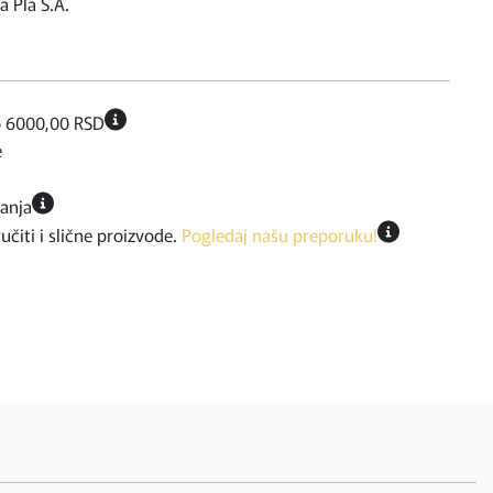
a Pla S.A.
o 6000,00 RSD
e
ćanja
iti i slične proizvode.
Pogledaj našu preporuku!