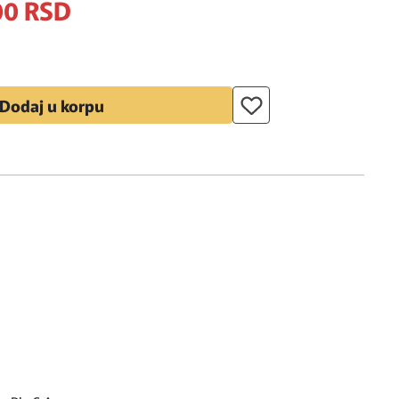
00
RSD
Dodaj u korpu