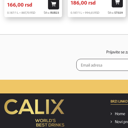
186,
00
rsd
166,
00
rsd
0.187/1 L = 887,
70
RSD
Šifra:
RUB23
0.187/1 L = 994,
65
RSD
Šifra:
ST029
Prijavite se 
BRZI LINKO
Home
Novi pr